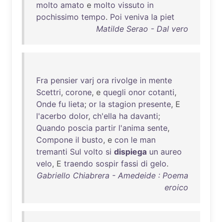
molto
amato
e
molto
vissuto
in
pochissimo
tempo
.
Poi
veniva
la
piet
Matilde Serao - Dal vero
Fra
pensier
varj
ora
rivolge
in
mente
Scettri
,
corone
, e
quegli
onor
cotanti
,
Onde
fu
lieta
;
or
la
stagion
presente
, E
l'acerbo
dolor
,
ch'ella
ha
davanti
;
Quando
poscia
partir
l'anima
sente
,
Compone
il
busto
, e
con
le
man
tremanti
Sul
volto
si
dispiega
un
aureo
velo
, E
traendo
sospir
fassi
di
gelo
.
Gabriello Chiabrera - Amedeide : Poema
eroico