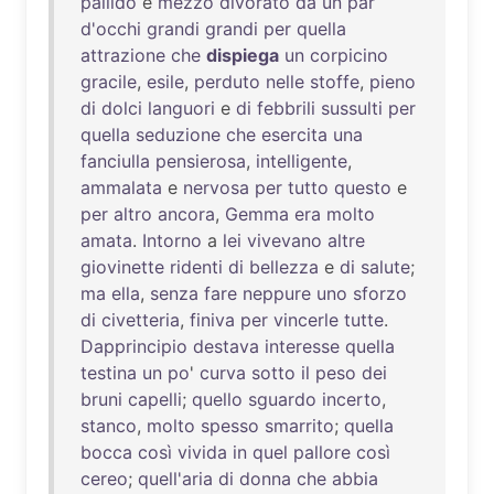
pallido
e
mezzo
divorato
da
un
par
d'occhi
grandi
grandi
per
quella
attrazione
che
dispiega
un
corpicino
gracile
,
esile
,
perduto
nelle
stoffe
,
pieno
di
dolci
languori
e
di
febbrili
sussulti
per
quella
seduzione
che
esercita
una
fanciulla
pensierosa
,
intelligente
,
ammalata
e
nervosa
per
tutto
questo
e
per
altro
ancora
,
Gemma
era
molto
amata
.
Intorno
a
lei
vivevano
altre
giovinette
ridenti
di
bellezza
e
di
salute
;
ma
ella
,
senza
fare
neppure
uno
sforzo
di
civetteria
,
finiva
per
vincerle
tutte
.
Dapprincipio
destava
interesse
quella
testina
un
po
'
curva
sotto
il
peso
dei
bruni
capelli
;
quello
sguardo
incerto
,
stanco
,
molto
spesso
smarrito
;
quella
bocca
così
vivida
in
quel
pallore
così
cereo
;
quell'aria
di
donna
che
abbia