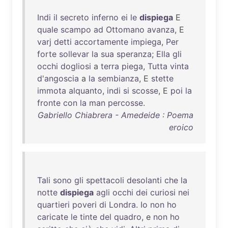
Indi
il
secreto
inferno
ei
le
dispiega
E
quale
scampo
ad
Ottomano
avanza
, E
varj
detti
accortamente
impiega
,
Per
forte
sollevar
la
sua
speranza
;
Ella
gli
occhi
dogliosi
a
terra
piega
,
Tutta
vinta
d'angoscia
a
la
sembianza
, E
stette
immota
alquanto
,
indi
si
scosse
, E
poi
la
fronte
con
la
man
percosse
.
Gabriello Chiabrera - Amedeide : Poema
eroico
Tali
sono
gli
spettacoli
desolanti
che
la
notte
dispiega
agli
occhi
dei
curiosi
nei
quartieri
poveri
di
Londra
.
Io
non
ho
caricate
le
tinte
del
quadro
, e
non
ho