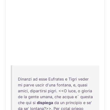
Dinanzi
ad
esse
Eufrates
e
Tigri
veder
mi
parve
uscir
d'una
fontana
, e,
quasi
amici
,
dipartirsi
pigri
. <<O
luce
, o
gloria
de
la
gente
umana
,
che
acqua
e`
questa
che
qui
si
dispiega
da
un
principio
e
se
'
da
se
'
lontana
?>>.
Per
cotal
priego