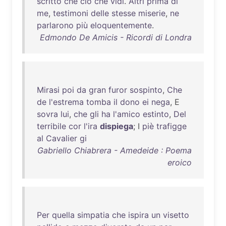
scritto
che
ciò
che
vidi
.
Altri
prima
di
me
,
testimoni
delle
stesse
miserie
,
ne
parlarono
più
eloquentemente
.
Edmondo De Amicis - Ricordi di Londra
Mirasi
poi
da
gran
furor
sospinto
,
Che
de
l'estrema
tomba
il
dono
ei
nega
, E
sovra
lui
,
che
gli
ha
l'amico
estinto
,
Del
terribile
cor
l'ira
dispiega
; I
piè
trafigge
al
Cavalier
gi
Gabriello Chiabrera - Amedeide : Poema
eroico
Per
quella
simpatia
che
ispira
un
visetto