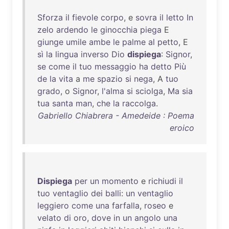
Sforza
il
fievole
corpo
, e
sovra
il
letto
In
zelo
ardendo
le
ginocchia
piega
E
giunge
umile
ambe
le
palme
al
petto
, E
sì
la
lingua
inverso
Dio
dispiega
:
Signor
,
se
come
il
tuo
messaggio
ha
detto
Più
de
la
vita
a
me
spazio
si
nega
, A
tuo
grado
, o
Signor
,
l'alma
si
sciolga
,
Ma
sia
tua
santa
man
,
che
la
raccolga
.
Gabriello Chiabrera - Amedeide : Poema
eroico
Dispiega
per
un
momento
e
richiudi
il
tuo
ventaglio
dei
balli
:
un
ventaglio
leggiero
come
una
farfalla
,
roseo
e
velato
di
oro
,
dove
in
un
angolo
una