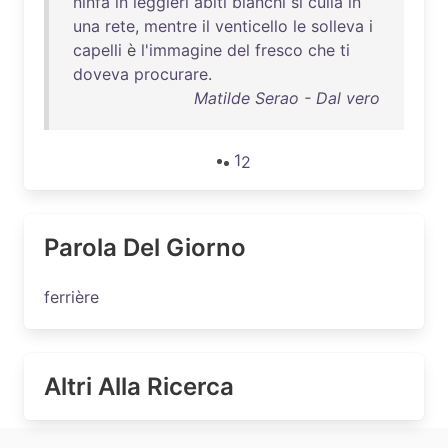
ninfa
in
leggieri
abiti
bianchi
si
culla
in
una
rete
,
mentre
il
venticello
le
solleva
i
capelli
è
l'immagine
del
fresco
che
ti
doveva
procurare
.
Matilde Serao - Dal vero
1
2
Parola Del Giorno
ferrière
Altri Alla Ricerca