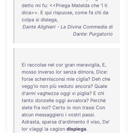
detto
mi
fu
: <<
Priega
Matelda
che
'l
ti
dica
>>. E
qui
rispuose
,
come
fa
chi
da
colpa
si
dislega
,
Dante Alighieri - La Divina Commedia di
Dante: Purgatorio
Ei
raccolse
nel
cor
gran
meraviglia
, E,
mosso
inverso
lor
senza
dimora
,
Dice
:
forse
schernisconsi
mie
ciglia
?
Deh
che
vegg'io
non
più
veduto
ancora
?
Quale
d'armi
vaghezza
oggi
vi
piglia
? E
chi
tanto
donzelle
oggi
avvalora
?
Perchè
siete
fra
noi
?
Certo
io
non
trassi
Con
alcun
messaggiero
i
vostri
passi
.
Adrasta
,
sparsa
d'ardimento
il
viso
,
De
'
lor
vïaggi
la
cagion
dispiega
.