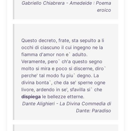
Gabriello Chiabrera - Amedeide : Poema
eroico
Questo
decreto
,
frate
,
sta
sepulto
a
li
occhi
di
ciascuno
il
cui
ingegno
ne
la
fiamma
d'amor
non
e`
adulto
.
Veramente
,
pero
`
ch'a
questo
segno
molto
si
mira
e
poco
si
discerne
,
diro
`
perche
'
tal
modo
fu
piu
`
degno
.
La
divina
bonta
`,
che
da
se
'
sperne
ogne
livore
,
ardendo
in
se
',
sfavilla
si
`
che
dispiega
le
bellezze
etterne
.
Dante Alighieri - La Divina Commedia di
Dante: Paradiso