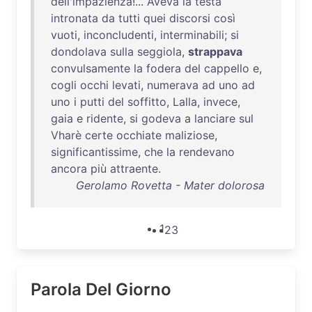
dell'impazienza
!...
Aveva
la
testa
intronata
da
tutti
quei
discorsi
così
vuoti
,
inconcludenti
,
interminabili
;
si
dondolava
sulla
seggiola
,
strappava
convulsamente
la
fodera
del
cappello
e,
cogli
occhi
levati
,
numerava
ad
uno
ad
uno
i
putti
del
soffitto
,
Lalla
,
invece
,
gaia
e
ridente
,
si
godeva
a
lanciare
sul
Vharè
certe
occhiate
maliziose
,
significantissime
,
che
la
rendevano
ancora
più
attraente
.
Gerolamo Rovetta - Mater dolorosa
1
2
3
Parola Del Giorno