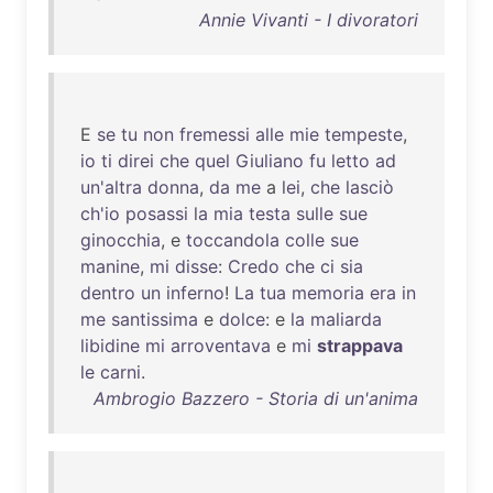
Annie Vivanti - I divoratori
E
se
tu
non
fremessi
alle
mie
tempeste
,
io
ti
direi
che
quel
Giuliano
fu
letto
ad
un'altra
donna
,
da
me
a
lei
,
che
lasciò
ch'io
posassi
la
mia
testa
sulle
sue
ginocchia
, e
toccandola
colle
sue
manine
,
mi
disse
:
Credo
che
ci
sia
dentro
un
inferno
!
La
tua
memoria
era
in
me
santissima
e
dolce
: e
la
maliarda
libidine
mi
arroventava
e
mi
strappava
le
carni
.
Ambrogio Bazzero - Storia di un'anima