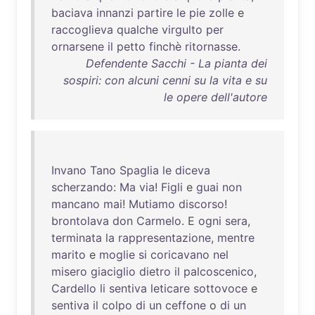
baciava
innanzi
partire
le
pie
zolle
e
raccoglieva
qualche
virgulto
per
ornarsene
il
petto
finchè
ritornasse
.
Defendente Sacchi - La pianta dei
sospiri: con alcuni cenni su la vita e su
le opere dell'autore
Invano
Tano
Spaglia
le
diceva
scherzando
:
Ma
via
!
Figli
e
guai
non
mancano
mai
!
Mutiamo
discorso
!
brontolava
don
Carmelo
. E
ogni
sera
,
terminata
la
rappresentazione
,
mentre
marito
e
moglie
si
coricavano
nel
misero
giaciglio
dietro
il
palcoscenico
,
Cardello
li
sentiva
leticare
sottovoce
e
sentiva
il
colpo
di
un
ceffone
o
di
un