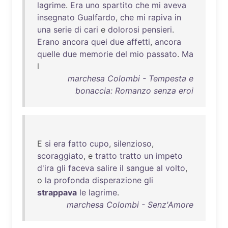
lagrime
.
Era
uno
spartito
che
mi
aveva
insegnato
Gualfardo
,
che
mi
rapiva
in
una
serie
di
cari
e
dolorosi
pensieri
.
Erano
ancora
quei
due
affetti
,
ancora
quelle
due
memorie
del
mio
passato
.
Ma
l
marchesa Colombi - Tempesta e
bonaccia: Romanzo senza eroi
E
si
era
fatto
cupo
,
silenzioso
,
scoraggiato
, e
tratto
tratto
un
impeto
d'ira
gli
faceva
salire
il
sangue
al
volto
,
o
la
profonda
disperazione
gli
strappava
le
lagrime
.
marchesa Colombi - Senz'Amore