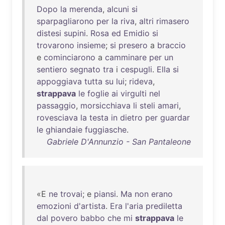
Dopo
la
merenda
,
alcuni
si
sparpagliarono
per
la
riva
,
altri
rimasero
distesi
supini
.
Rosa
ed
Emidio
si
trovarono
insieme
;
si
presero
a
braccio
e
cominciarono
a
camminare
per
un
sentiero
segnato
tra
i
cespugli
.
Ella
si
appoggiava
tutta
su
lui
;
rideva
,
strappava
le
foglie
ai
virgulti
nel
passaggio
,
morsicchiava
li
steli
amari
,
rovesciava
la
testa
in
dietro
per
guardar
le
ghiandaie
fuggiasche
.
Gabriele D'Annunzio - San Pantaleone
«E
ne
trovai
; e
piansi
.
Ma
non
erano
emozioni
d'artista
.
Era
l'aria
prediletta
dal
povero
babbo
che
mi
strappava
le