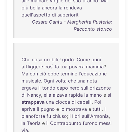
alle
malnate
voglie
del
suo
tiranno
.
Ma
più
bella
ancora
la
rendeva
quell'aspetto
di
superiorit
Cesare Cantù - Margherita Pusterla:
Racconto storico
Che
cosa
orribile
!
gridò
.
Come
puoi
affliggere
così
la
tua
povera
mamma
?
Ma
con
ciò
ebbe
termine
l'educazione
musicale
.
Ogni
volta
che
una
nota
ergeva
il
tondo
capo
nero
sull'orizzonte
di
Nancy
,
ella
alzava
rapida
la
mano
e
si
strappava
una
ciocca
di
capelli
.
Poi
apriva
il
pugno
e
lo
mostrava
a
tutti
.
Il
pianoforte
fu
chiuso
; i
libri
sull'Armonia
,
la
Teoria
e
il
Contrappunto
furono
messi
via
.