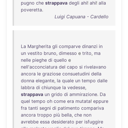
pugno
che
strappava
degli
ahi
!
ahi
!
alla
poveretta
.
Luigi Capuana - Cardello
La
Margherita
gli
comparve
dinanzi
in
un
vestito
bruno
,
dimesso
e
trito
,
ma
nelle
pieghe
di
quello
e
nell'acconciatura
del
capo
si
rivelavano
ancora
le
graziose
consuetudini
della
donna
elegante
,
la
quale
un
tempo
dalle
labbra
di
chiunque
la
vedesse
,
strappava
un
grido
di
ammirazione
.
Da
quel
tempo
oh
come
era
mutata
!
eppure
fra
tanti
segni
di
patimento
compariva
ancora
troppo
più
bella
,
che
non
avrebbe
essa
desiderato
per
isfuggire