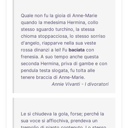
Quale
non
fu
la
gioia
di
Anne-Marie
quando
la
medesima
Hermina
,
collo
stesso
sguardo
turchino
,
la
stessa
chioma
stoppacciosa
,
lo
stesso
sorriso
d'angelo
,
riapparve
nella
sua
veste
rossa
dinanzi
a
lei
!
Fu
baciata
con
frenesia
. A
suo
tempo
anche
questa
seconda
Hermina
,
priva
di
gambe
e
con
pendula
testa
slogata
,
fu
tolta
alle
tenere
braccia
di
Anne-Marie
.
Annie Vivanti - I divoratori
Le
si
chiudeva
la
gola
,
forse
;
perché
la
sua
voce
si
affiochiva
,
prendeva
un
tremolìo
di
pianto
contenuto
.
Lo
stesso