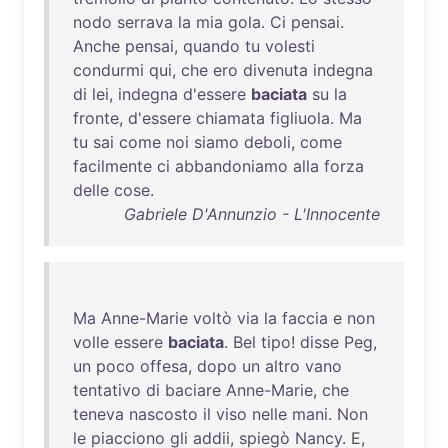
nodo
serrava
la
mia
gola
.
Ci
pensai
.
Anche
pensai
,
quando
tu
volesti
condurmi
qui
,
che
ero
divenuta
indegna
di
lei
,
indegna
d'essere
baciata
su
la
fronte
,
d'essere
chiamata
figliuola
.
Ma
tu
sai
come
noi
siamo
deboli
,
come
facilmente
ci
abbandoniamo
alla
forza
delle
cose
.
Gabriele D'Annunzio - L'Innocente
Ma
Anne-Marie
voltò
via
la
faccia
e
non
volle
essere
baciata
.
Bel
tipo
!
disse
Peg
,
un
poco
offesa
,
dopo
un
altro
vano
tentativo
di
baciare
Anne-Marie
,
che
teneva
nascosto
il
viso
nelle
mani
.
Non
le
piacciono
gli
addii
,
spiegò
Nancy
. E,