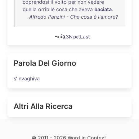
coprendosi
il
volto
per
non
vedere
quella
orribile
cosa
che
aveva
baciata
.
Alfredo Panzini - Che cosa è l'amore?
1
2
3
Next
Last
Parola Del Giorno
s'invaghiva
Altri Alla Ricerca
© 2011 - 2026 Word in Context.