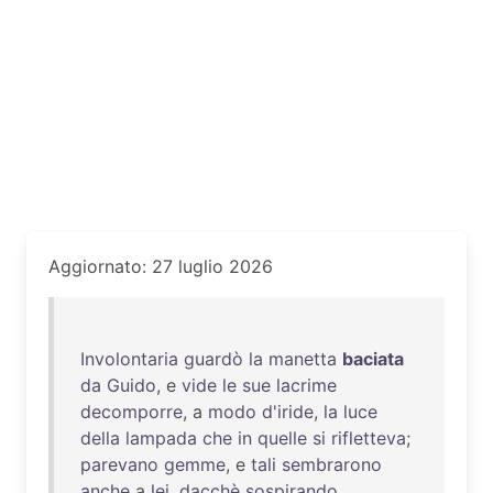
Aggiornato: 27 luglio 2026
Involontaria
guardò
la
manetta
baciata
da
Guido
, e
vide
le
sue
lacrime
decomporre
, a
modo
d'iride
,
la
luce
della
lampada
che
in
quelle
si
rifletteva
;
parevano
gemme
, e
tali
sembrarono
anche
a
lei
,
dacchè
sospirando