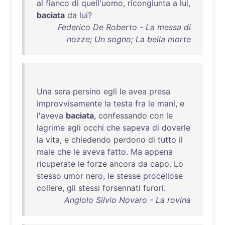
al
fianco
di
quell'uomo
,
ricongiunta
a
lui
,
baciata
da
lui
?
Federico De Roberto - La messa di
nozze; Un sogno; La bella morte
Una
sera
persino
egli
le
avea
presa
improvvisamente
la
testa
fra
le
mani
, e
l'aveva
baciata
,
confessando
con
le
lagrime
agli
occhi
che
sapeva
di
doverle
la
vita
, e
chiedendo
perdono
di
tutto
il
male
che
le
aveva
fatto
.
Ma
appena
ricuperate
le
forze
ancora
da
capo
.
Lo
stesso
umor
nero
,
le
stesse
procellose
collere
,
gli
stessi
forsennati
furori
.
Angiolo Silvio Novaro - La rovina