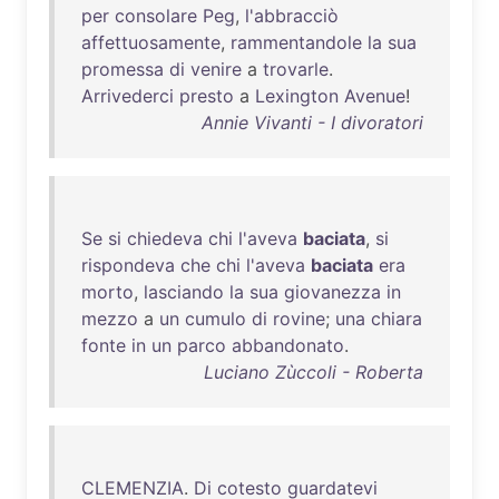
per
consolare
Peg
,
l'abbracciò
affettuosamente
,
rammentandole
la
sua
promessa
di
venire
a
trovarle
.
Arrivederci
presto
a
Lexington
Avenue
!
Annie Vivanti - I divoratori
Se
si
chiedeva
chi
l'aveva
baciata
,
si
rispondeva
che
chi
l'aveva
baciata
era
morto
,
lasciando
la
sua
giovanezza
in
mezzo
a
un
cumulo
di
rovine
;
una
chiara
fonte
in
un
parco
abbandonato
.
Luciano Zùccoli - Roberta
CLEMENZIA
.
Di
cotesto
guardatevi