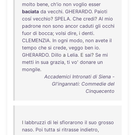
molto
bene
,
ch'io
non
voglio
esser
baciata
da
vecchi
.
GHERARDO
.
Paioti
cosí
vecchio
?
SPELA
.
Che
credi
?
Al
mio
padrone
non
sono
ancor
caduti
gli
occhi
fuor
di
bocca
;
volsi
dire
, i
denti
.
CLEMENZIA
.
In
ogni
modo
,
non
avete
il
tempo
che
si
crede
,
veggo
ben
io
.
GHERARDO
.
Dillo
a
Lelia
. E
sai
?
Se
mi
metti
in
sua
grazia
,
ti
vo
'
donare
un
mongile
.
Accademici Intronati di Siena -
Gl'ingannati: Commedie del
Cinquecento
I
labbruzzi
di
lei
sfiorarono
il
suo
grosso
naso
.
Poi
tutta
si
ritrasse
indietro
,