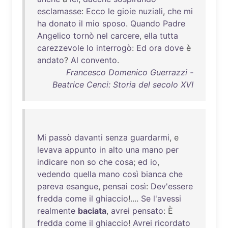
esclamasse
:
Ecco
le
gioie
nuziali
,
che
mi
ha
donato
il
mio
sposo
.
Quando
Padre
Angelico
tornò
nel
carcere
,
ella
tutta
carezzevole
lo
interrogò
:
Ed
ora
dove
è
andato
?
Al
convento
.
Francesco Domenico Guerrazzi -
Beatrice Cenci: Storia del secolo XVI
Mi
passò
davanti
senza
guardarmi
, e
levava
appunto
in
alto
una
mano
per
indicare
non
so
che
cosa
;
ed
io
,
vedendo
quella
mano
così
bianca
che
pareva
esangue
,
pensai
così
:
Dev'essere
fredda
come
il
ghiaccio
!....
Se
l'avessi
realmente
baciata
,
avrei
pensato
: È
fredda
come
il
ghiaccio
!
Avrei
ricordato