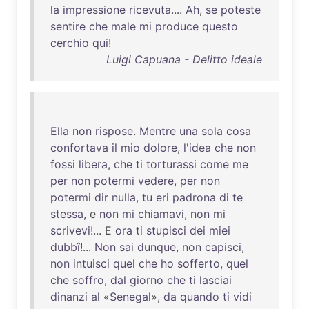
la
impressione
ricevuta
....
Ah
,
se
poteste
sentire
che
male
mi
produce
questo
cerchio
qui
!
Luigi Capuana - Delitto ideale
Ella
non
rispose
.
Mentre
una
sola
cosa
confortava
il
mio
dolore
,
l'idea
che
non
fossi
libera
,
che
ti
torturassi
come
me
per
non
potermi
vedere
,
per
non
potermi
dir
nulla
,
tu
eri
padrona
di
te
stessa
, e
non
mi
chiamavi
,
non
mi
scrivevi
!... E
ora
ti
stupisci
dei
miei
dubbî
!...
Non
sai
dunque
,
non
capisci
,
non
intuisci
quel
che
ho
sofferto
,
quel
che
soffro
,
dal
giorno
che
ti
lasciai
dinanzi
al
«
Senegal
»,
da
quando
ti
vidi