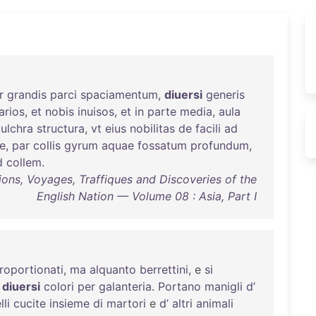
r
grandis
parci
spaciamentum
,
diuersi
generis
arios
,
et
nobis
inuisos
,
et
in
parte
media
,
aula
ulchra
structura
,
vt
eius
nobilitas
de
facili
ad
e
,
par
collis
gyrum
aquae
fossatum
profundum
,
d
collem
.
ions, Voyages, Traffiques and Discoveries of the
English Nation — Volume 08 : Asia, Part I
roportionati
,
ma
alquanto
berrettini
, e
si
diuersi
colori
per
galanteria
.
Portano
manigli
d’
lli
cucite
insieme
di
martori
e
d’
altri
animali