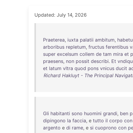
Updated: July 14, 2026
Praeterea
,
iuxta
palatii
ambitum
,
habetu
arboribus
repletum
,
fructus
ferentibus
v
super
excelsum
collem
de
tam
mira
et
p
praesens
,
non
possit
describi
.
Et
vndiqu
et
latum
vltra
quod
pons
vnicus
ducit
a
Richard Hakluyt - The Principal Navigat
Gli
habitanti
sono
huomini
grandi
,
ben
p
dipingono
la
faccia
, e
tutto
il
corpo
con
argento
e
di
rame
, e
si
cuoprono
con
pe