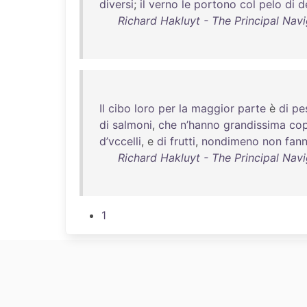
diversi
;
il
verno
le
portono
col
pelo
di
d
Richard Hakluyt - The Principal Navi
Il
cibo
loro
per
la
maggior
parte
è
di
pe
di
salmoni
,
che
n’hanno
grandissima
cop
d’vccelli
, e
di
frutti
,
nondimeno
non
fan
Richard Hakluyt - The Principal Navi
1