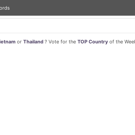
ords
ietnam
or
Thailand
? Vote for the
TOP Country
of the Week