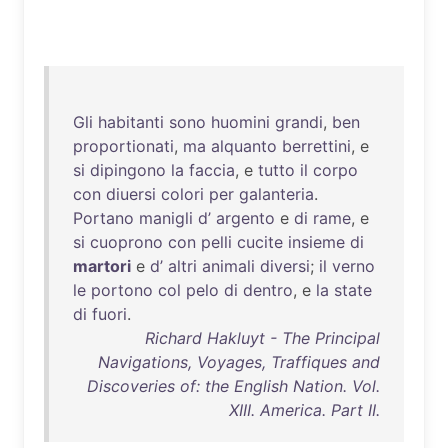
Gli
habitanti
sono
huomini
grandi
,
ben
proportionati
,
ma
alquanto
berrettini
, e
si
dipingono
la
faccia
, e
tutto
il
corpo
con
diuersi
colori
per
galanteria
.
Portano
manigli
d’
argento
e
di
rame
, e
si
cuoprono
con
pelli
cucite
insieme
di
martori
e
d’
altri
animali
diversi
;
il
verno
le
portono
col
pelo
di
dentro
, e
la
state
di
fuori
.
Richard Hakluyt - The Principal
Navigations, Voyages, Traffiques and
Discoveries of: the English Nation. Vol.
XIII. America. Part II.