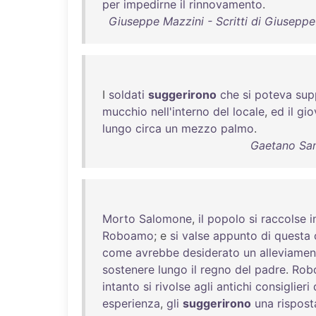
per
impedirne
il
rinnovamento
.
Giuseppe Mazzini - Scritti di Giusepp
I
soldati
suggerirono
che
si
poteva
sup
mucchio
nell'interno
del
locale
,
ed
il
gio
lungo
circa
un
mezzo
palmo
.
Gaetano Sanv
Morto
Salomone
,
il
popolo
si
raccolse
i
Roboamo
; e
si
valse
appunto
di
questa
come
avrebbe
desiderato
un
alleviamen
sostenere
lungo
il
regno
del
padre
.
Rob
intanto
si
rivolse
agli
antichi
consiglieri
esperienza
,
gli
suggerirono
una
rispost