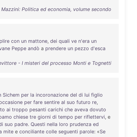
e Mazzini: Politica ed economia, volume secondo
plire
con
un
mattone
,
dei
quali
ve
n'era
un
vane
Peppe
andò
a
prendere
un
pezzo
d'esca
ittore - I misteri del processo Monti e Tognetti
n
Sichem
per
la
incoronazione
del
di
lui
figlio
occasione
per
fare
sentire
al
suo
futuro
re
,
to
ai
troppo
pesanti
carichi
che
aveva
dovuto
oamo
chiese
tre
giorni
di
tempo
per
riflettervi
, e
di
suo
padre
.
Questi
nella
loro
prudenza
ed
a
mite
e
conciliante
colle
seguenti
parole
: «
Se