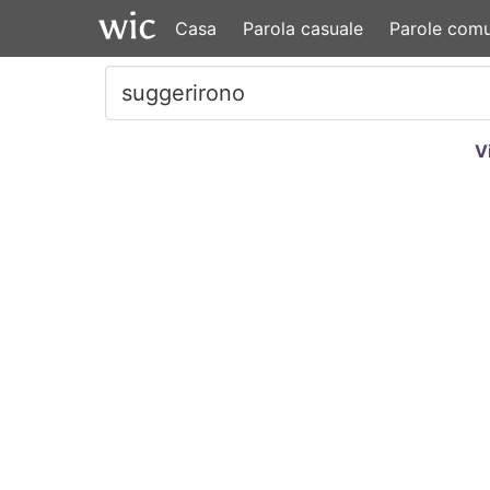
Casa
Parola casuale
Parole comu
V