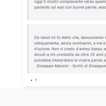
oggi
ti
mostri
compiacente
verso
quest
parlando
ad
essi
con
buone
parole
,
ess
Da
taluni
mi
fu
detto
che
,
denunziando
obliquamente
,
senza
nominarmi
, a
me
d'azione
.
Non
vi
credo
d'animo
basso
; 
dovuti
a
chi
combatte
da
oltre
25
anni
potrebbe
interpretare
le
vostre
parole
Giuseppe Mazzini - Scritti di Giusepp
1