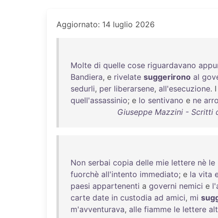
Aggiornato: 14 luglio 2026
Molte
di
quelle
cose
riguardavano
appu
Bandiera
, e
rivelate
suggerirono
al
gov
sedurli
,
per
liberarsene
,
all'esecuzione
. 
quell'assassinio
; e
lo
sentivano
e
ne
arr
Giuseppe Mazzini - Scritti 
Non
serbai
copia
delle
mie
lettere
nè
le
fuorchè
all'intento
immediato
; e
la
vita
paesi
appartenenti
a
governi
nemici
e
l
carte
date
in
custodia
ad
amici
,
mi
sug
m'avventurava
,
alle
fiamme
le
lettere
alt