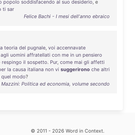
o
popolo
soddisfacendo
al
suo
desiderio
, e
o
ti
sar
Felice Bachi - I mesi dell'anno ebraico
la
teoria
del
pugnale
,
voi
accennavate
e
agli
uomini
affratellati
con
me
in
un
pensiero
e
respingo
il
sospetto
.
Pur
,
come
mai
gli
affetti
per
la
causa
italiana
non
vi
suggerirono
che
altri
a
quel
modo
?
e Mazzini: Politica ed economia, volume secondo
© 2011 - 2026 Word in Context.