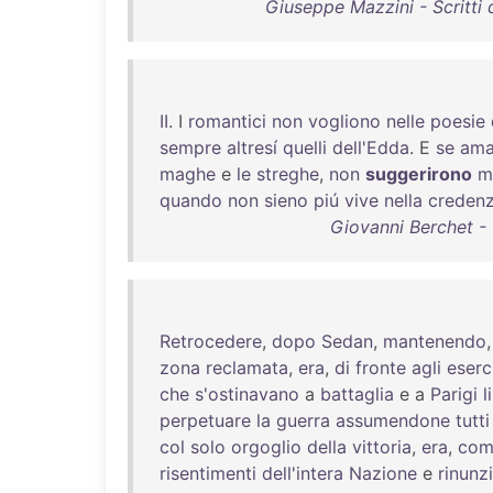
Giuseppe Mazzini - Scritti 
II
. I
romantici
non
vogliono
nelle
poesie
sempre
altresí
quelli
dell'Edda
. E
se
am
maghe
e
le
streghe
,
non
suggerirono
m
quando
non
sieno
piú
vive
nella
creden
Giovanni Berchet - O
Retrocedere
,
dopo
Sedan
,
mantenendo
zona
reclamata
,
era
,
di
fronte
agli
eserci
che
s'ostinavano
a
battaglia
e a
Parigi
l
perpetuare
la
guerra
assumendone
tutti
col
solo
orgoglio
della
vittoria
,
era
,
com
risentimenti
dell'intera
Nazione
e
rinunz