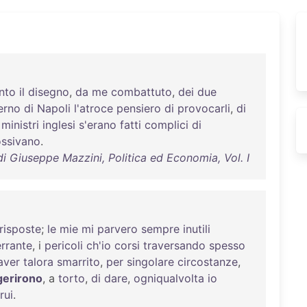
nto
il
disegno
,
da
me
combattuto
,
dei
due
erno
di
Napoli
l'atroce
pensiero
di
provocarli
,
di
I
ministri
inglesi
s'erano
fatti
complici
di
ossivano
.
di Giuseppe Mazzini, Politica ed Economia, Vol. I
risposte
;
le
mie
mi
parvero
sempre
inutili
errante
, i
pericoli
ch'io
corsi
traversando
spesso
'aver
talora
smarrito
,
per
singolare
circostanze
,
gerirono
, a
torto
,
di
dare
,
ogniqualvolta
io
rui
.