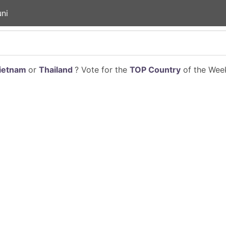
ni
ietnam
or
Thailand
? Vote for the
TOP Country
of the Week