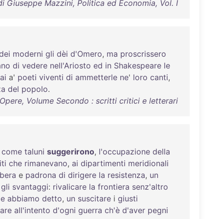
di Giuseppe Mazzini, Politica ed Economia, Vol. I
dei
moderni
gli
dèi
d'Omero
,
ma
proscrissero
ano
di
vedere
nell'Ariosto
ed
in
Shakespeare
le
ai
a'
poeti
viventi
di
ammetterle
ne
'
loro
canti
,
za
del
popolo
.
pere, Volume Secondo : scritti critici e letterari
,
come
taluni
suggerirono
,
l'occupazione
della
ti
che
rimanevano
,
ai
dipartimenti
meridionali
ibera
e
padrona
di
dirigere
la
resistenza
,
un
gli
svantaggi
:
rivalicare
la
frontiera
senz'altro
e
abbiamo
detto
,
un
suscitare
i
giusti
iare
all'intento
d'ogni
guerra
ch'è
d'aver
pegni