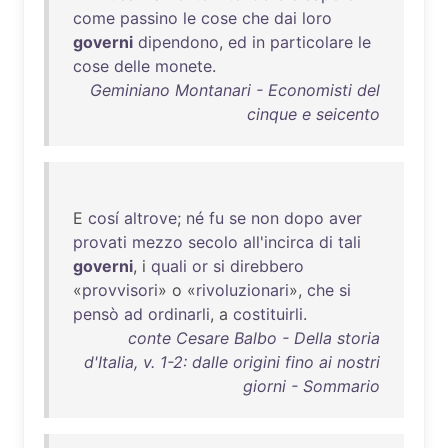
come
passino
le
cose
che
dai
loro
governi
dipendono
,
ed
in
particolare
le
cose
delle
monete
.
Geminiano Montanari - Economisti del
cinque e seicento
E
cosí
altrove
;
né
fu
se
non
dopo
aver
provati
mezzo
secolo
all'incirca
di
tali
governi
, i
quali
or
si
direbbero
«
provvisori
» o «
rivoluzionari
»,
che
si
pensò
ad
ordinarli
, a
costituirli
.
conte Cesare Balbo - Della storia
d'Italia, v. 1-2: dalle origini fino ai nostri
giorni - Sommario