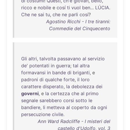
di
costumi
!
Questi
,
ch'è
giovan
,
bello
,
ricco
e
nobile
e
cosí
ti
vuol
ben
...
LÚCIA
.
Che
ne
sai
tu
,
che
ne
parli
cosí
?
Agostino Ricchi - I tre tiranni:
Commedie del Cinquecento
Gli
altri
,
talvolta
passavano
al
servizio
de
'
potentati
in
guerra
;
tal
altra
formavansi
in
bande
di
briganti
, e
padroni
di
qualche
forte
,
il
loro
carattere
disperato
,
la
debolezza
dei
governi
, e
la
certezza
che
al
primo
segnale
sarebbero
corsi
sotto
le
bandiere
,
li
metteva
al
coperto
da
ogni
persecuzione
civile
.
Ann Ward Radcliffe - I misteri del
castello d'Udolfo, vol. 3