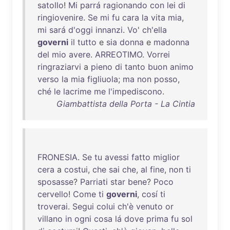
satollo
!
Mi
parrá
ragionando
con
lei
di
ringiovenire
.
Se
mi
fu
cara
la
vita
mia
,
mi
sará
d'oggi
innanzi
.
Vo
'
ch'ella
governi
il
tutto
e
sia
donna
e
madonna
del
mio
avere
.
ARREOTIMO
.
Vorrei
ringraziarvi
a
pieno
di
tanto
buon
animo
verso
la
mia
figliuola
;
ma
non
posso
,
ché
le
lacrime
me
l'impediscono
.
Giambattista della Porta - La Cintia
FRONESIA
.
Se
tu
avessi
fatto
miglior
cera
a
costui
,
che
sai
che
,
al
fine
,
non
ti
sposasse
?
Parriati
star
bene
?
Poco
cervello
!
Come
ti
governi
,
cosí
ti
troverai
.
Segui
colui
ch'è
venuto
or
villano
in
ogni
cosa
lá
dove
prima
fu
sol