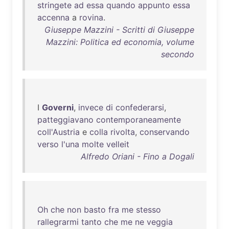
stringete
ad
essa
quando
appunto
essa
accenna
a
rovina
.
Giuseppe Mazzini - Scritti di Giuseppe
Mazzini: Politica ed economia, volume
secondo
I
Governi
,
invece
di
confederarsi
,
patteggiavano
contemporaneamente
coll'Austria
e
colla
rivolta
,
conservando
verso
l'una
molte
velleit
Alfredo Oriani - Fino a Dogali
Oh
che
non
basto
fra
me
stesso
rallegrarmi
tanto
che
me
ne
veggia