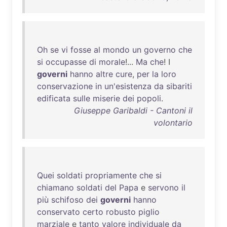
Oh
se
vi
fosse
al
mondo
un
governo
che
si
occupasse
di
morale
!...
Ma
che
! I
governi
hanno
altre
cure
,
per
la
loro
conservazione
in
un'esistenza
da
sibariti
edificata
sulle
miserie
dei
popoli
.
Giuseppe Garibaldi - Cantoni il
volontario
Quei
soldati
propriamente
che
si
chiamano
soldati
del
Papa
e
servono
il
più
schifoso
dei
governi
hanno
conservato
certo
robusto
piglio
marziale
e
tanto
valore
individuale
da