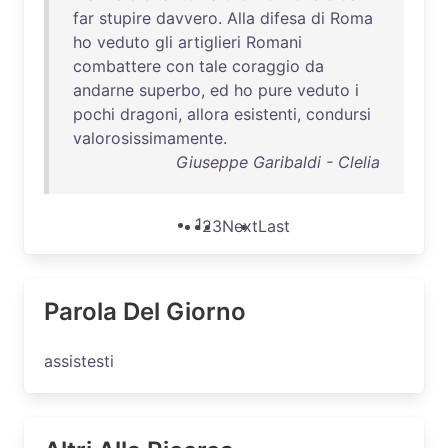
far
stupire
davvero
.
Alla
difesa
di
Roma
ho
veduto
gli
artiglieri
Romani
combattere
con
tale
coraggio
da
andarne
superbo
,
ed
ho
pure
veduto
i
pochi
dragoni
,
allora
esistenti
,
condursi
valorosissimamente
.
Giuseppe Garibaldi - Clelia
1
2
3
Next
Last
Parola Del Giorno
assistesti