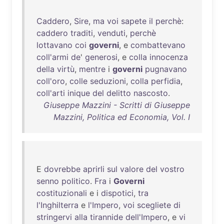
Caddero
,
Sire
,
ma
voi
sapete
il
perchè
:
caddero
traditi
,
venduti
,
perchè
lottavano
coi
governi
, e
combattevano
coll'armi
de
'
generosi
, e
colla
innocenza
della
virtù
,
mentre
i
governi
pugnavano
coll'oro
,
colle
seduzioni
,
colla
perfidia
,
coll'arti
inique
del
delitto
nascosto
.
Giuseppe Mazzini - Scritti di Giuseppe
Mazzini, Politica ed Economia, Vol. I
E
dovrebbe
aprirli
sul
valore
del
vostro
senno
politico
.
Fra
i
Governi
costituzionali
e i
dispotici
,
tra
l'Inghilterra
e
l'Impero
,
voi
scegliete
di
stringervi
alla
tirannide
dell'Impero
, e
vi