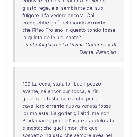
conosce
come
s'innamora
lo
ciel
del
giusto
rege
, e
al
sembiante
del
suo
fulgore
il
fa
vedere
ancora
.
Chi
crederebbe
giu
`
nel
mondo
errante
,
che
Rifeo
Troiano
in
questo
tondo
fosse
la
quinta
de
le
luci
sante
?
Dante Alighieri - La Divina Commedia di
Dante: Paradiso
109
La
cena
,
stata
lor
buon
pezzo
avante
,
né
ancor
pur
tocca
,
al
fin
godersi
in
festa
,
senza
che
più
di
cavalliero
errante
nuova
venuta
fosse
lor
molesta
.
La
goder
gli
altri
,
ma
non
Bradamante
,
pure
all'usanza
addolorata
e
mesta
;
che
quel
timor
,
che
quel
sospetto
ingiusto
che
sempre
avea
nel