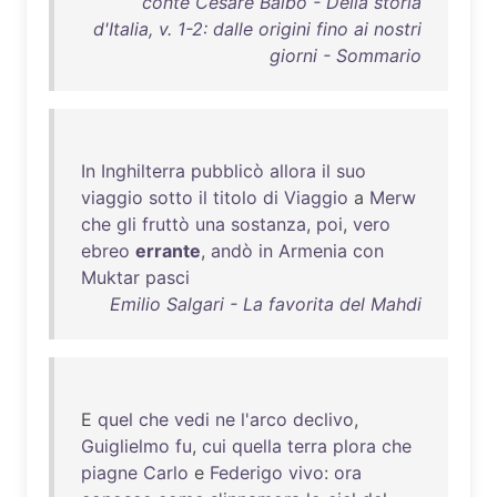
conte Cesare Balbo - Della storia
d'Italia, v. 1-2: dalle origini fino ai nostri
giorni - Sommario
In
Inghilterra
pubblicò
allora
il
suo
viaggio
sotto
il
titolo
di
Viaggio
a
Merw
che
gli
fruttò
una
sostanza
,
poi
,
vero
ebreo
errante
,
andò
in
Armenia
con
Muktar
pasci
Emilio Salgari - La favorita del Mahdi
E
quel
che
vedi
ne
l'arco
declivo
,
Guiglielmo
fu
,
cui
quella
terra
plora
che
piagne
Carlo
e
Federigo
vivo
:
ora