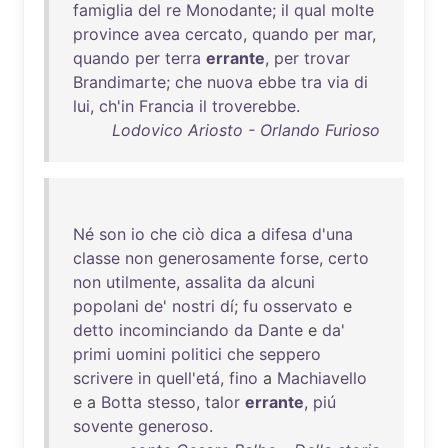
famiglia
del
re
Monodante
;
il
qual
molte
province
avea
cercato
,
quando
per
mar
,
quando
per
terra
errante
,
per
trovar
Brandimarte
;
che
nuova
ebbe
tra
via
di
lui
,
ch'in
Francia
il
troverebbe
.
Lodovico Ariosto - Orlando Furioso
Né
son
io
che
ciò
dica
a
difesa
d'una
classe
non
generosamente
forse
,
certo
non
utilmente
,
assalita
da
alcuni
popolani
de
'
nostri
dí
;
fu
osservato
e
detto
incominciando
da
Dante
e
da
'
primi
uomini
politici
che
seppero
scrivere
in
quell'etá
,
fino
a
Machiavello
e a
Botta
stesso
,
talor
errante
,
piú
sovente
generoso
.