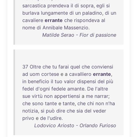
sarcastica
prendeva
il
di
sopra
,
egli
si
burlava
lungamente
di
un
paladino
,
di
un
cavaliere
errante
che
rispondeva
al
nome
di
Annibale
Massenzio
.
Matilde Serao - Fior di passione
37
Oltre
che
tu
farai
quel
che
conviensi
ad
uom
cortese
e a
cavalliero
errante
,
in
beneficio
il
tuo
valor
dispensi
del
più
fedel
d'ogni
fedele
amante
.
De
l'altre
sue
virtù
non
appertiensi
a
me
narrar
;
che
sono
tante
e
tante
,
che
chi
non
n'ha
notizia
,
si
può
dire
che
sia
del
veder
privo
e
de
l'udire
.
Lodovico Ariosto - Orlando Furioso