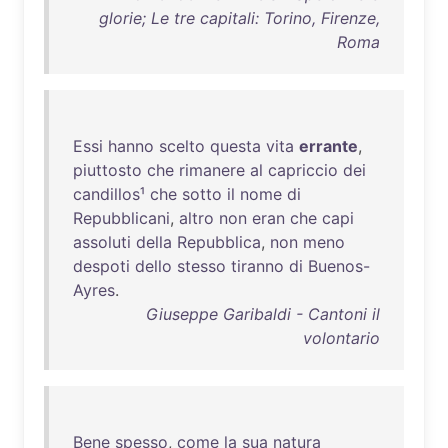
glorie; Le tre capitali: Torino, Firenze,
Roma
Essi
hanno
scelto
questa
vita
errante
,
piuttosto
che
rimanere
al
capriccio
dei
candillos¹
che
sotto
il
nome
di
Repubblicani
,
altro
non
eran
che
capi
assoluti
della
Repubblica
,
non
meno
despoti
dello
stesso
tiranno
di
Buenos-
Ayres
.
Giuseppe Garibaldi - Cantoni il
volontario
Bene
spesso
,
come
la
sua
natura