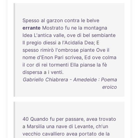
Spesso
al
garzon
contra
le
belve
errante
Mostrato
fu
ne
la
montagna
Idea
L'antica
valle
,
ove
di
bel
sembiante
Il
pregio
diessi
a
l'Acidalia
Dea
; E
spesso
rimirò
l'ombrose
piante
Ove
il
nome
d'Enon
Pari
scrivea
,
Ed
ove
colma
il
cor
di
rei
tormenti
Ella
pianse
la
fè
dispersa
a i
venti
.
Gabriello Chiabrera - Amedeide : Poema
eroico
40
Quando
fu
per
passare
,
avea
trovato
a
Marsilia
una
nave
di
Levante
,
ch'un
vecchio
cavalliero
avea
portato
de
la