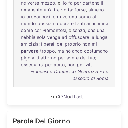
ne
versa
mezzo
, e'
lo
fa
per
dartene
il
rimanente
un'altra
volta
:
forse
,
almeno
io
provai
così
,
con
veruno
uomo
al
mondo
possiamo
durare
tanti
anni
amici
come
co
'
Piemontesi
, e
senza
,
che
una
nebbia
sola
venga
ad
offuscare
la
lunga
amicizia
:
liberali
del
proprio
non
mi
parvero
troppo
,
ma
nè
anco
costumano
pigolarti
attorno
per
avere
del
tuo
;
ossequiosi
per
abito
,
non
per
vilt
Francesco Domenico Guerrazzi - Lo
assedio di Roma
1
2
3
Next
Last
Parola Del Giorno