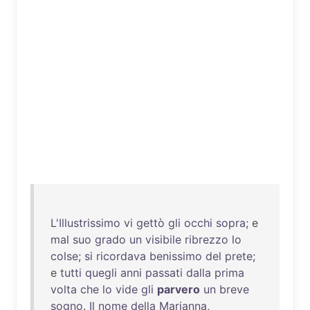
L'Illustrissimo
vi
gettò
gli
occhi
sopra
; e
mal
suo
grado
un
visibile
ribrezzo
lo
colse
;
si
ricordava
benissimo
del
prete
;
e
tutti
quegli
anni
passati
dalla
prima
volta
che
lo
vide
gli
parvero
un
breve
sogno
.
Il
nome
della
Marianna
,