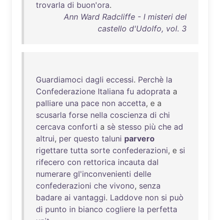
trovarla
di
buon'ora
.
Ann Ward Radcliffe - I misteri del
castello d'Udolfo, vol. 3
Guardiamoci
dagli
eccessi
.
Perchè
la
Confederazione
Italiana
fu
adoprata
a
palliare
una
pace
non
accetta
, e a
scusarla
forse
nella
coscienza
di
chi
cercava
conforti
a
sè
stesso
più
che
ad
altrui
,
per
questo
taluni
parvero
rigettare
tutta
sorte
confederazioni
, e
si
rifecero
con
rettorica
incauta
dal
numerare
gl'inconvenienti
delle
confederazioni
che
vivono
,
senza
badare
ai
vantaggi
.
Laddove
non
si
può
di
punto
in
bianco
cogliere
la
perfetta