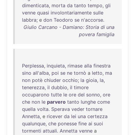
dimenticata
,
morta
da
tanto
tempo
,
gli
venne
quasi
involontariamente
sulle
labbra
; e
don
Teodoro
se
n'accorse
.
Giulio Carcano - Damiano: Storia di una
povera famiglia
Perplessa
,
inquieta
,
rimase
alla
finestra
sino
all'alba
,
poi
se
ne
tornò
a
letto
,
ma
non
potè
chiuder
occhio
;
la
gioia
,
la
,
tenerezza
,
il
dubbio
,
il
timore
occuparono
tutte
le
ore
del
sonno
,
ore
che
non
le
parvero
tanto
lunghe
come
quella
volta
.
Sperava
veder
tornare
Annetta
, e
ricever
da
lei
una
certezza
qualunque
,
che
ponesse
fine
ai
suoi
tormenti
attuali
.
Annetta
venne
a