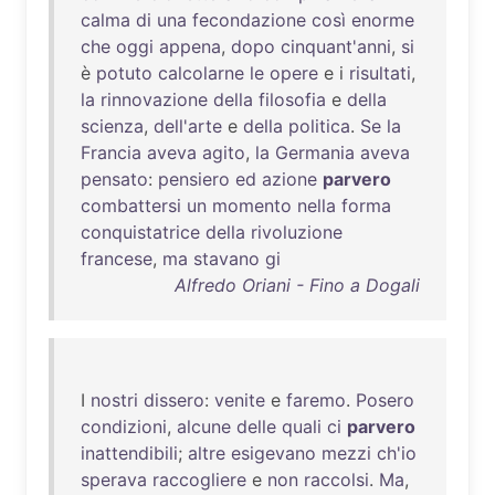
calma
di
una
fecondazione
così
enorme
che
oggi
appena
,
dopo
cinquant'anni
,
si
è
potuto
calcolarne
le
opere
e i
risultati
,
la
rinnovazione
della
filosofia
e
della
scienza
,
dell'arte
e
della
politica
.
Se
la
Francia
aveva
agito
,
la
Germania
aveva
pensato
:
pensiero
ed
azione
parvero
combattersi
un
momento
nella
forma
conquistatrice
della
rivoluzione
francese
,
ma
stavano
gi
Alfredo Oriani - Fino a Dogali
I
nostri
dissero
:
venite
e
faremo
.
Posero
condizioni
,
alcune
delle
quali
ci
parvero
inattendibili
;
altre
esigevano
mezzi
ch'io
sperava
raccogliere
e
non
raccolsi
.
Ma
,