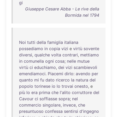
gi
Giuseppe Cesare Abba - Le rive della
Bormida nel 1794
Noi
tutti
della
famiglia
italiana
possediamo
in
copia
vizi
e
virtù
sovente
diversi
,
qualche
volta
contrari
,
mettiamo
in
comunella
ogni
cosa
;
nelle
mutue
virtù
ci
educhiamo
,
dei
vizi
scambievoli
emendiamoci
.
Piacemi
dirlo
:
avendo
per
quanto
mi
fu
dato
ricerco
la
natura
del
popolo
torinese
io
lo
trovai
onesto
, e
più
lo
era
prima
che
l'alito
corruttore
del
Cavour
ci
soffiasse
sopra
;
nel
commercio
singolare
,
invece
,
che
presuntuoso
confessa
sentirsi
d'ingegno