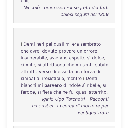
unit
Niccolò Tommaseo - Il segreto dei fatti
palesi seguiti nel 1859
I
Denti
neri
pei
quali
mi
era
sembrato
che
avrei
dovuto
provare
un
orrore
insuperabile
,
avevano
aspetto
sì
dolce
,
sì
mite
,
sì
affettuoso
che
mi
sentii
subito
attratto
verso
di
essi
da
una
forza
di
simpatia
irresistibile
,
mentre
i
Denti
bianchi
mi
parvero
d'indole
sì
ribelle
,
sì
feroce
,
sì
fiera
che
ne
fui
quasi
atterrito
.
Iginio Ugo Tarchetti - Racconti
umoristici : In cerca di morte re per
ventiquattrore