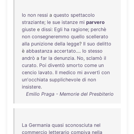
Io
non
ressi
a
questo
spettacolo
straziante
;
le
sue
istanze
mi
parvero
giuste
e
dissi
:
Egli
ha
ragione
;
perchè
non
consegneremmo
quello
scellerato
alla
punizione
della
legge
?
Il
suo
delitto
è
abbastanza
accertato
....
Io
stesso
andrò
a
far
la
denunzia
.
No
,
sclamò
il
curato
.
Poi
diventò
smorto
come
un
cencio
lavato
.
Il
medico
mi
avvertì
con
un'occhiata
supplichevole
di
non
insistere
.
Emilio Praga - Memorie del Presbiterio
La
Germania
quasi
sconosciuta
nel
commercio
letterario
compiva
nella