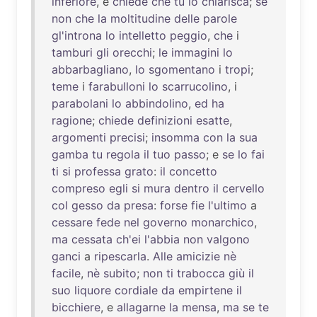
inferiore
, e
chiede
che
tu
lo
chiarisca
;
se
non
che
la
moltitudine
delle
parole
gl'introna
lo
intelletto
peggio
,
che
i
tamburi
gli
orecchi
;
le
immagini
lo
abbarbagliano
,
lo
sgomentano
i
tropi
;
teme
i
farabulloni
lo
scarrucolino
, i
parabolani
lo
abbindolino
,
ed
ha
ragione
;
chiede
definizioni
esatte
,
argomenti
precisi
;
insomma
con
la
sua
gamba
tu
regola
il
tuo
passo
; e
se
lo
fai
ti
si
professa
grato
:
il
concetto
compreso
egli
si
mura
dentro
il
cervello
col
gesso
da
presa
:
forse
fie
l'ultimo
a
cessare
fede
nel
governo
monarchico
,
ma
cessata
ch'ei
l'abbia
non
valgono
ganci
a
ripescarla
.
Alle
amicizie
nè
facile
,
nè
subito
;
non
ti
trabocca
giù
il
suo
liquore
cordiale
da
empirtene
il
bicchiere
, e
allagarne
la
mensa
,
ma
se
te