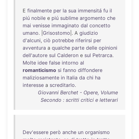
E
finalmente
per
la
sua
immensitá
fu
il
piú
nobile
e
piú
sublime
argomento
che
mai
venisse
immaginato
dal
concetto
umano
. |
Grisostomo
|. A
giudizio
d'alcuni
,
ciò
potrebbe
riferirsi
per
avventura
a
qualche
parte
delle
opinioni
dell'autore
sul
Calderon
e
sul
Petrarca
.
Molte
idee
false
intorno
al
romanticismo
si
fanno
diffondere
maliziosamente
in
Italia
da
chi
ha
interesse
a
screditarlo
.
Giovanni Berchet - Opere, Volume
Secondo : scritti critici e letterari
Dev'essere
però
anche
un
organismo