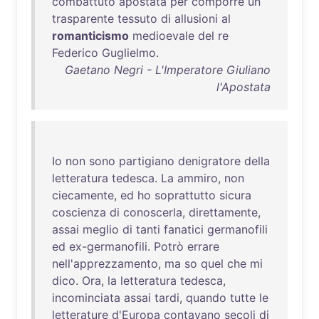
combattuto
apostata
per
comporre
un
trasparente
tessuto
di
allusioni
al
romanticismo
medioevale
del
re
Federico
Guglielmo
.
Gaetano Negri - L'Imperatore Giuliano
l'Apostata
Io
non
sono
partigiano
denigratore
della
letteratura
tedesca
.
La
ammiro
,
non
ciecamente
,
ed
ho
soprattutto
sicura
coscienza
di
conoscerla
,
direttamente
,
assai
meglio
di
tanti
fanatici
germanofili
ed
ex-germanofili
.
Potrò
errare
nell'apprezzamento
,
ma
so
quel
che
mi
dico
.
Ora
,
la
letteratura
tedesca
,
incominciata
assai
tardi
,
quando
tutte
le
letterature
d'Europa
contavano
secoli
di