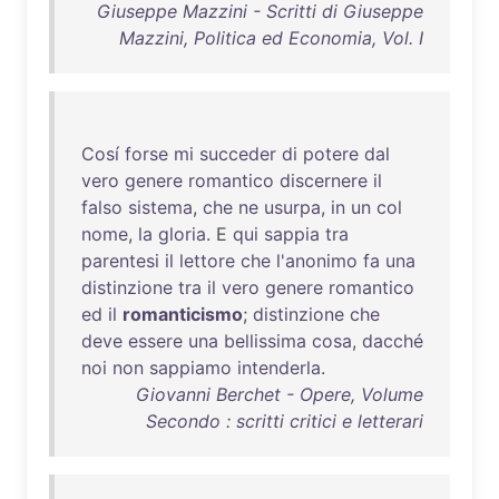
Giuseppe Mazzini - Scritti di Giuseppe
Mazzini, Politica ed Economia, Vol. I
Cosí
forse
mi
succeder
di
potere
dal
vero
genere
romantico
discernere
il
falso
sistema
,
che
ne
usurpa
,
in
un
col
nome
,
la
gloria
. E
qui
sappia
tra
parentesi
il
lettore
che
l'anonimo
fa
una
distinzione
tra
il
vero
genere
romantico
ed
il
romanticismo
;
distinzione
che
deve
essere
una
bellissima
cosa
,
dacché
noi
non
sappiamo
intenderla
.
Giovanni Berchet - Opere, Volume
Secondo : scritti critici e letterari