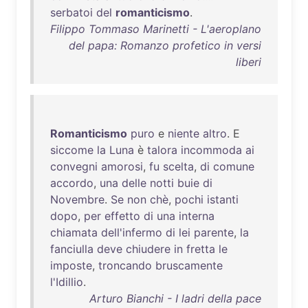
serbatoi
del
romanticismo
.
Filippo Tommaso Marinetti - L'aeroplano
del papa: Romanzo profetico in versi
liberi
Romanticismo
puro
e
niente
altro
. E
siccome
la
Luna
è
talora
incommoda
ai
convegni
amorosi
,
fu
scelta
,
di
comune
accordo
,
una
delle
notti
buie
di
Novembre
.
Se
non
chè
,
pochi
istanti
dopo
,
per
effetto
di
una
interna
chiamata
dell'infermo
di
lei
parente
,
la
fanciulla
deve
chiudere
in
fretta
le
imposte
,
troncando
bruscamente
l'Idillio
.
Arturo Bianchi - I ladri della pace