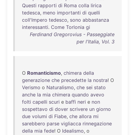
Questi
rapporti
di
Roma
colla
lirica
tedesca
,
meno
importanti
di
quelli
coll'Impero
tedesco
,
sono
abbastanza
interessanti
.
Come
Torlonia
gi
Ferdinand Gregorovius - Passeggiate
per l'Italia, Vol. 3
O
Romanticismo
,
chimera
della
generazione
che
precedette
la
nostra
! O
Verismo
o
Naturalismo
,
che
sei
stato
anche
la
mia
chimera
quando
avevo
folti
capelli
scuri
e
baffi
neri
e
non
sospettavo
di
dover
scrivere
un
giorno
due
volumi
di
Fiabe
,
che
allora
mi
sarebbero
parse
vigliacca
rinnegazione
della
mia
fede
! O
Idealismo
, o