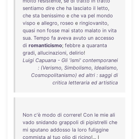
molto
resistente
,
se
di
tratto
in
tratto
sentiamo
dire
che
ha
lasciato
il
letto
,
che
sta
benissimo
e
che
va
pel
mondo
vispo
e
allegro
,
roseo
e
ringiovanito
,
quasi
non
fosse
mai
stato
malato
in
vita
sua
.
Tempo
fa
aveva
avuto
un
accesso
di
romanticismo
;
febbre
a
quaranta
gradi
,
allucinazioni
,
delirio
!
Luigi Capuana - Gli 'ismi' contemporanei
: (Verismo, Simbolismo, Idealismo,
Cosmopolitanismo) ed altri : saggi di
critica letteraria ed artistica
Non
c'è
modo
di
correre
!
Con
le
mie
ali
vado
snidando
grappoli
di
pipistrelli
che
mi
sputano
addosso
la
loro
fuliggine
commista
al
tuo
olio
di
ricino
!... I