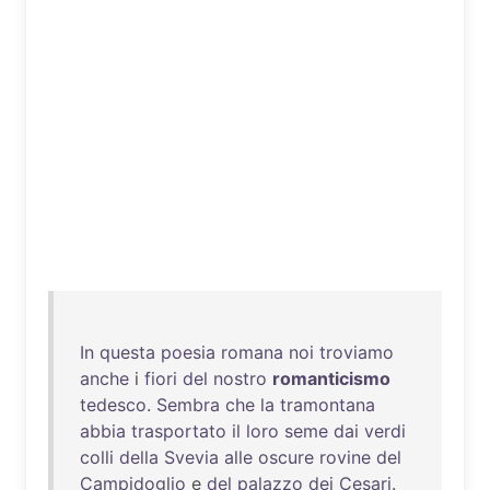
In
questa
poesia
romana
noi
troviamo
anche
i
fiori
del
nostro
romanticismo
tedesco
.
Sembra
che
la
tramontana
abbia
trasportato
il
loro
seme
dai
verdi
colli
della
Svevia
alle
oscure
rovine
del
Campidoglio
e
del
palazzo
dei
Cesari
.