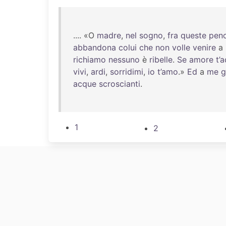
.... «O
madre
,
nel
sogno
,
fra
queste
pen
abbandona
colui
che
non
volle
venire
a
richiamo
nessuno
è
ribelle
.
Se
amore
t’
vivi
,
ardi
,
sorridimi
,
io
t’amo
.»
Ed
a
me
g
acque
scroscianti
.
1
2