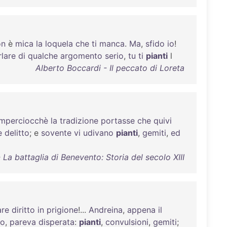
on
è
mica
la
loquela
che
ti
manca
.
Ma
,
sfido
io
!
rlare
di
qualche
argomento
serio
,
tu
ti
pianti
l
Alberto Boccardi - Il peccato di Loreta
imperciocchè
la
tradizione
portasse
che
quivi
e
delitto
; e
sovente
vi
udivano
pianti
,
gemiti
,
ed
a battaglia di Benevento: Storia del secolo XIII
are
diritto
in
prigione
!...
Andreina
,
appena
il
lo
,
pareva
disperata
:
pianti
,
convulsioni
,
gemiti
;