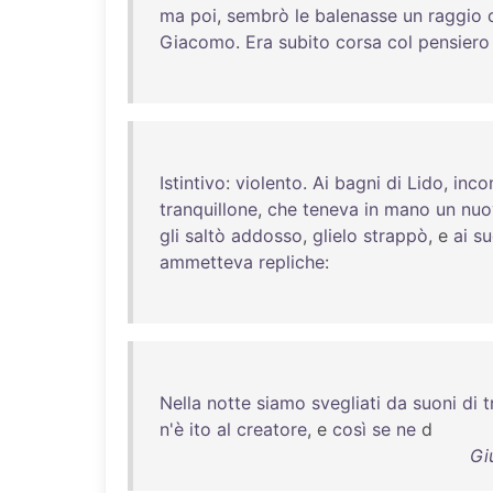
ma
poi
,
sembrò
le
balenasse
un
raggio
Giacomo
.
Era
subito
corsa
col
pensiero
Istintivo
:
violento
.
Ai
bagni
di
Lido
,
inco
tranquillone
,
che
teneva
in
mano
un
nuo
gli
saltò
addosso
,
glielo
strappò
, e
ai
su
ammetteva
repliche
:
Nella
notte
siamo
svegliati
da
suoni
di
n'è
ito
al
creatore
, e
così
se
ne
d
Gi