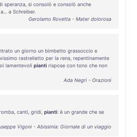
di
speranza
,
si
consolò
e
consolò
anche
a... a
Schreiber
.
Gerolamo Rovetta - Mater dolorosa
ntrato
un
giorno
un
bimbetto
grassoccio
e
vissimo
rastrelletto
per
la
rena
,
repentinamente
oi
lamentevoli
pianti
rispose
con
tono
che
non
Ada Negri - Orazioni
tromba
,
canti
,
gridi
,
pianti
: è
un
grande
che
se
useppe Vigoni - Abissinia: Giornale di un viaggio