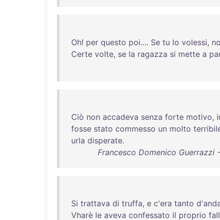
Oh
!
per
questo
poi
....
Se
tu
lo
volessi
,
n
Certe
volte
,
se
la
ragazza
si
mette
a
pa
Ciò
non
accadeva
senza
forte
motivo
,
fosse
stato
commesso
un
molto
terribil
urla
disperate
.
Francesco Domenico Guerrazzi - L
Si
trattava
di
truffa
, e
c'era
tanto
d'and
Vharè
le
aveva
confessato
il
proprio
fal