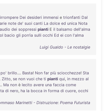
irrompere
Dei
desideri
immensi
e
trionfanti
Dal
arie
note
de
'
suoi
canti
La
dolce
ed
unica
Nota
audio
dei
soppressi
pianti
E
il
balsamo
dell'alma
ol
bacio
gli
porrìa
sulli
occhi
Ed
ei
con
l'alma
Luigi Gualdo - Le nostalgie
po
'
brillo
....
Basta
!
Non
far
più
sciocchezze
!
Sta
..
Zitto
,
se
non
vuoi
che
ti
pianti
qui
,
in
mezzo
al
...
Ma
non
è
lecito
avere
una
faccia
come
ita
di
nero
,
ha
la
bocca
in
forma
di
cuore
,
occhi
ommaso Marinetti - Distruzione: Poema Futurista