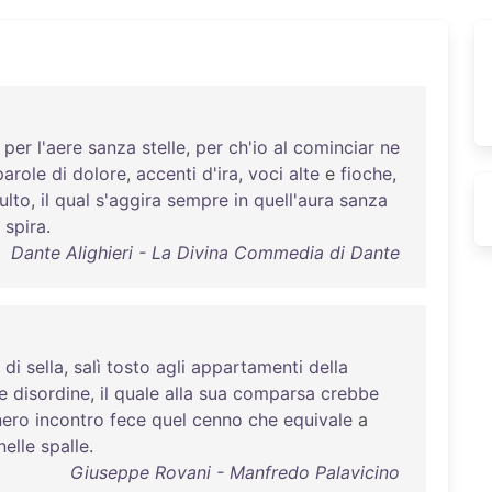
per
l'aere
sanza
stelle
,
per
ch'io
al
cominciar
ne
parole
di
dolore
,
accenti
d'ira
,
voci
alte
e
fioche
,
ulto
,
il
qual
s'aggira
sempre
in
quell'aura
sanza
spira
.
Dante Alighieri - La Divina Commedia di Dante
di
sella
,
salì
tosto
agli
appartamenti
della
e
disordine
,
il
quale
alla
sua
comparsa
crebbe
nero
incontro
fece
quel
cenno
che
equivale
a
nelle
spalle
.
Giuseppe Rovani - Manfredo Palavicino