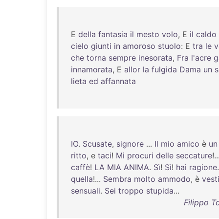
E
della
fantasia
il
mesto
volo
, E
il
caldo
cielo
giunti
in
amoroso
stuolo
: E
tra
le
v
che
torna
sempre
inesorata
,
Fra
l'acre
g
innamorata
, E
allor
la
fulgida
Dama
un
s
lieta
ed
affannata
IO
.
Scusate
,
signore
...
Il
mio
amico
è
un
ritto
, e
taci
!
Mi
procuri
delle
seccature
!.
caffè
!
LA
MIA
ANIMA
.
Sì
!
Sì
!
hai
ragione
quella
!...
Sembra
molto
ammodo
, è
vest
sensuali
.
Sei
troppo
stupida
...
Filippo T