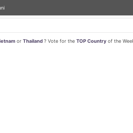
ni
ietnam
or
Thailand
? Vote for the
TOP Country
of the Week