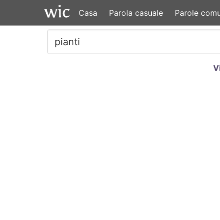
Casa
Parola casuale
Parole comu
V