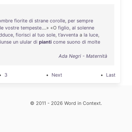
ombre
fiorite
di
strane
corolle
,
per
sempre
le
vostre
tempeste
....» «O
figlio
,
al
solenne
adduce
,
fiorisci
al
tuo
sole
,
t’avventa
a
la
luce
,
iunse
un
ulular
di
pianti
come
suono
di
molte
Ada Negri - Maternità
3
Next
Last
© 2011 - 2026 Word in Context.