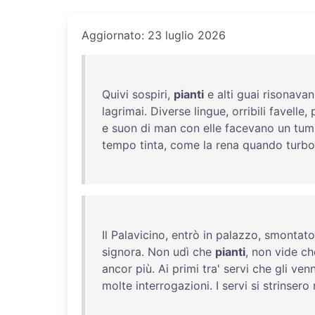
Aggiornato: 23 luglio 2026
Quivi
sospiri
,
pianti
e
alti
guai
risonavan
lagrimai
.
Diverse
lingue
,
orribili
favelle
,
e
suon
di
man
con
elle
facevano
un
tum
tempo
tinta
,
come
la
rena
quando
turbo
Il
Palavicino
,
entrò
in
palazzo
,
smontato
signora
.
Non
udì
che
pianti
,
non
vide
ch
ancor
più
.
Ai
primi
tra
'
servi
che
gli
ven
molte
interrogazioni
. I
servi
si
strinsero