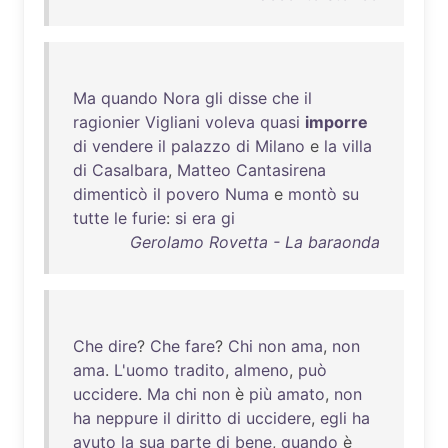
Ma
quando
Nora
gli
disse
che
il
ragionier
Vigliani
voleva
quasi
imporre
di
vendere
il
palazzo
di
Milano
e
la
villa
di
Casalbara
,
Matteo
Cantasirena
dimenticò
il
povero
Numa
e
montò
su
tutte
le
furie
:
si
era
gi
Gerolamo Rovetta - La baraonda
Che
dire
?
Che
fare
?
Chi
non
ama
,
non
ama
.
L'uomo
tradito
,
almeno
,
può
uccidere
.
Ma
chi
non
è
più
amato
,
non
ha
neppure
il
diritto
di
uccidere
,
egli
ha
avuto
la
sua
parte
di
bene
,
quando
è