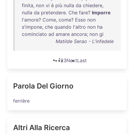
finita
,
non
vi
è
più
nulla
da
chiedere
,
nulla
da
pretendere
.
Che
fare
?
Imporre
l'amore
?
Come
,
come
?
Esso
non
s'impone
,
che
quando
l'altro
non
ha
cominciato
ad
amare
ancora
;
non
gi
Matilde Serao - L'infedele
1
2
3
Next
Last
Parola Del Giorno
ferrière
Altri Alla Ricerca