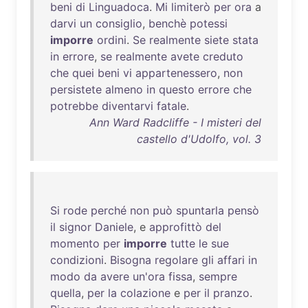
beni
di
Linguadoca
.
Mi
limiterò
per
ora
a
darvi
un
consiglio
,
benchè
potessi
imporre
ordini
.
Se
realmente
siete
stata
in
errore
,
se
realmente
avete
creduto
che
quei
beni
vi
appartenessero
,
non
persistete
almeno
in
questo
errore
che
potrebbe
diventarvi
fatale
.
Ann Ward Radcliffe - I misteri del
castello d'Udolfo, vol. 3
Si
rode
perché
non
può
spuntarla
pensò
il
signor
Daniele
, e
approfittò
del
momento
per
imporre
tutte
le
sue
condizioni
.
Bisogna
regolare
gli
affari
in
modo
da
avere
un'ora
fissa
,
sempre
quella
,
per
la
colazione
e
per
il
pranzo
.