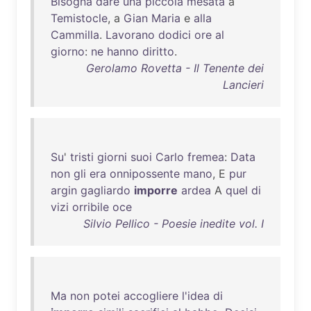
Bisogna
dare
una
piccola
mesata
a
Temistocle
, a
Gian
Maria
e
alla
Cammilla
.
Lavorano
dodici
ore
al
giorno
:
ne
hanno
diritto
.
Gerolamo Rovetta - Il Tenente dei
Lancieri
Su
'
tristi
giorni
suoi
Carlo
fremea
:
Data
non
gli
era
onnipossente
mano
, E
pur
argin
gagliardo
imporre
ardea
A
quel
di
vizi
orribile
oce
Silvio Pellico - Poesie inedite vol. I
Ma
non
potei
accogliere
l'idea
di