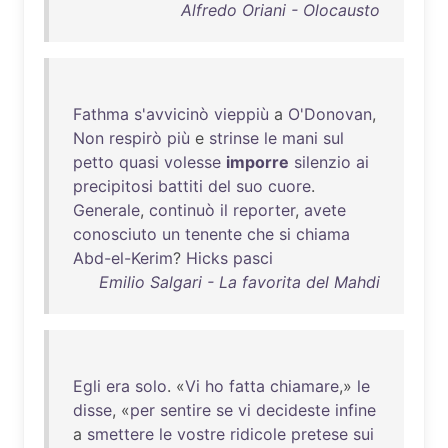
Alfredo Oriani - Olocausto
Fathma
s'avvicinò
vieppiù
a
O'Donovan
,
Non
respirò
più
e
strinse
le
mani
sul
petto
quasi
volesse
imporre
silenzio
ai
precipitosi
battiti
del
suo
cuore
.
Generale
,
continuò
il
reporter
,
avete
conosciuto
un
tenente
che
si
chiama
Abd-el-Kerim
?
Hicks
pasci
Emilio Salgari - La favorita del Mahdi
Egli
era
solo
. «
Vi
ho
fatta
chiamare
,»
le
disse
, «
per
sentire
se
vi
decideste
infine
a
smettere
le
vostre
ridicole
pretese
sui