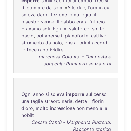
imporre
simili
sacrifici
al
babbo
.
Decisi
di
studiare
da
sola
. «
Alle
due
,
l'ora
in
cui
soleva
darmi
lezione
in
collegio
,
il
maestro
venne
.
Il
babbo
era
all'ufficio
.
Eravamo
soli
.
Egli
mi
salutò
col
solito
bacio
,
poi
aperse
il
pianoforte
,
cattivo
strumento
da
nolo
,
che
ai
primi
accordi
lo
fece
rabbrividire
.
marchesa Colombi - Tempesta e
bonaccia: Romanzo senza eroi
Ogni
anno
si
soleva
imporre
sul
censo
una
taglia
straordinaria
,
detta
il
fiorin
d'oro
,
molto
incresciosa
non
meno
alla
nobilt
Cesare Cantù - Margherita Pusterla:
Racconto storico