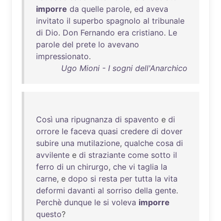
imporre
da
quelle
parole
,
ed
aveva
invitato
il
superbo
spagnolo
al
tribunale
di
Dio
.
Don
Fernando
era
cristiano
.
Le
parole
del
prete
lo
avevano
impressionato
.
Ugo Mioni - I sogni dell'Anarchico
Così
una
ripugnanza
di
spavento
e
di
orrore
le
faceva
quasi
credere
di
dover
subire
una
mutilazione
,
qualche
cosa
di
avvilente
e
di
straziante
come
sotto
il
ferro
di
un
chirurgo
,
che
vi
taglia
la
carne
, e
dopo
si
resta
per
tutta
la
vita
deformi
davanti
al
sorriso
della
gente
.
Perchè
dunque
le
si
voleva
imporre
questo
?