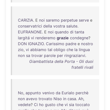
CARIZIA
. E
noi
saremo
perpetue
serve
e
conservatrici
della
vostra
salute
.
EUFRANONE
. E
noi
quando
di
tanta
largitá
vi
renderemo
grazie
condegne
?
DON
IGNAZIO
.
Carissimo
padre
e
nostro
zio
,
vi
abbiamo
tal
obligo
che
la
lingua
non
sa
trovar
parole
per
ringraziarvi
.
Giambattista della Porta - Gli duoi
fratelli rivali
No
,
appunto
venivo
da
Eurialo
perchè
non
avevo
trovato
Niso
in
casa
.
Ah
,
vedete
?
Ci
ho
gusto
che
vi
sia
toccato