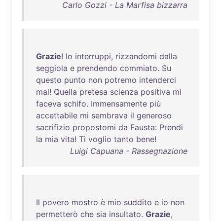
Carlo Gozzi - La Marfisa bizzarra
Grazie
!
lo
interruppi
,
rizzandomi
dalla
seggiola
e
prendendo
commiato
.
Su
questo
punto
non
potremo
intenderci
mai
!
Quella
pretesa
scienza
positiva
mi
faceva
schifo
.
Immensamente
più
accettabile
mi
sembrava
il
generoso
sacrifizio
propostomi
da
Fausta
:
Prendi
la
mia
vita
!
Ti
voglio
tanto
bene
!
Luigi Capuana - Rassegnazione
Il
povero
mostro
è
mio
suddito
e
io
non
permetterò
che
sia
insultato
.
Grazie
,