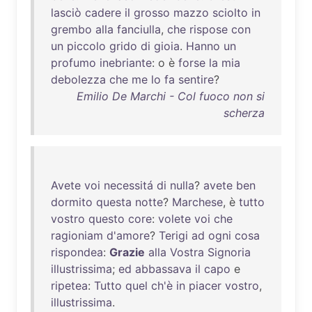
lasciò
cadere
il
grosso
mazzo
sciolto
in
grembo
alla
fanciulla
,
che
rispose
con
un
piccolo
grido
di
gioia
.
Hanno
un
profumo
inebriante
: o è
forse
la
mia
debolezza
che
me
lo
fa
sentire
?
Emilio De Marchi - Col fuoco non si
scherza
Avete
voi
necessitá
di
nulla
?
avete
ben
dormito
questa
notte
?
Marchese
, è
tutto
vostro
questo
core
:
volete
voi
che
ragioniam
d'amore
?
Terigi
ad
ogni
cosa
rispondea
:
Grazie
alla
Vostra
Signoria
illustrissima
;
ed
abbassava
il
capo
e
ripetea
:
Tutto
quel
ch'è
in
piacer
vostro
,
illustrissima
.