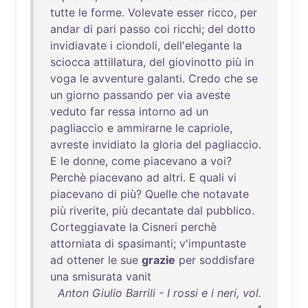
tutte
le
forme
.
Volevate
esser
ricco
,
per
andar
di
pari
passo
coi
ricchi
;
del
dotto
invidiavate
i
ciondoli
,
dell'elegante
la
sciocca
attillatura
,
del
giovinotto
più
in
voga
le
avventure
galanti
.
Credo
che
se
un
giorno
passando
per
via
aveste
veduto
far
ressa
intorno
ad
un
pagliaccio
e
ammirarne
le
capriole
,
avreste
invidiato
la
gloria
del
pagliaccio
.
E
le
donne
,
come
piacevano
a
voi
?
Perchè
piacevano
ad
altri
. E
quali
vi
piacevano
di
più
?
Quelle
che
notavate
più
riverite
,
più
decantate
dal
pubblico
.
Corteggiavate
la
Cisneri
perchè
attorniata
di
spasimanti
;
v'impuntaste
ad
ottener
le
sue
grazie
per
soddisfare
una
smisurata
vanit
Anton Giulio Barrili - I rossi e i neri, vol.