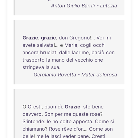
Anton Giulio Barrili - Lutezia
Grazie
,
grazie
,
don
Gregorio
!...
Voi
mi
avete
salvata
!... e
Maria
,
cogli
occhi
ancora
bruciati
dalle
lacrime
,
baciò
con
trasporto
la
mano
del
vecchio
che
stringeva
la
sua
.
Gerolamo Rovetta - Mater dolorosa
O
Cresti
,
buon
dì
.
Grazie
,
sto
bene
davvero
.
Son
per
me
queste
rose
?
S'intende
:
le
ho
colte
apposta
.
Come
si
chiamano
?
Rose
rêve
d'or
....
Come
son
belle
!
me
le
lasci
veder
bene
.
Cresti