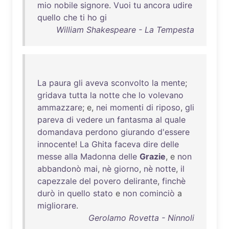
mio
nobile
signore
.
Vuoi
tu
ancora
udire
quello
che
ti
ho
gi
William Shakespeare - La Tempesta
La
paura
gli
aveva
sconvolto
la
mente
;
gridava
tutta
la
notte
che
lo
volevano
ammazzare
; e,
nei
momenti
di
riposo
,
gli
pareva
di
vedere
un
fantasma
al
quale
domandava
perdono
giurando
d'essere
innocente
!
La
Ghita
faceva
dire
delle
messe
alla
Madonna
delle
Grazie
, e
non
abbandonò
mai
,
nè
giorno
,
nè
notte
,
il
capezzale
del
povero
delirante
,
finchè
durò
in
quello
stato
e
non
cominciò
a
migliorare
.
Gerolamo Rovetta - Ninnoli