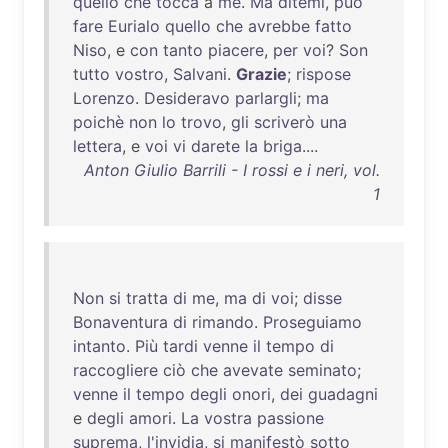
quello
che
tocca
a
me
.
Ma
ditemi
,
può
fare
Eurialo
quello
che
avrebbe
fatto
Niso
, e
con
tanto
piacere
,
per
voi
?
Son
tutto
vostro
,
Salvani
.
Grazie
;
rispose
Lorenzo
.
Desideravo
parlargli
;
ma
poichè
non
lo
trovo
,
gli
scriverò
una
lettera
, e
voi
vi
darete
la
briga
....
Anton Giulio Barrili - I rossi e i neri, vol.
1
Non
si
tratta
di
me
,
ma
di
voi
;
disse
Bonaventura
di
rimando
.
Proseguiamo
intanto
.
Più
tardi
venne
il
tempo
di
raccogliere
ciò
che
avevate
seminato
;
venne
il
tempo
degli
onori
,
dei
guadagni
e
degli
amori
.
La
vostra
passione
suprema
,
l'invidia
,
si
manifestò
sotto