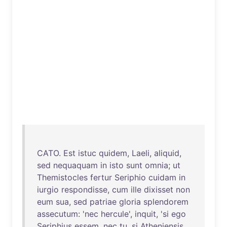
CATO
.
Est
istuc
quidem
,
Laeli
,
aliquid
,
sed
nequaquam
in
isto
sunt
omnia
;
ut
Themistocles
fertur
Seriphio
cuidam
in
iurgio
respondisse
,
cum
ille
dixisset
non
eum
sua
,
sed
patriae
gloria
splendorem
assecutum
: '
nec
hercule
',
inquit
, '
si
ego
Seriphius
essem
,
nec
tu
,
si
Atheniensis
,