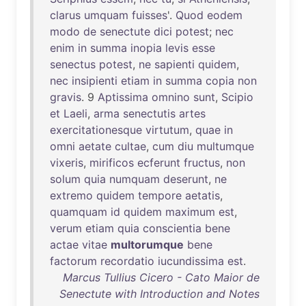
clarus
umquam
fuisses
'.
Quod
eodem
modo
de
senectute
dici
potest
;
nec
enim
in
summa
inopia
levis
esse
senectus
potest
,
ne
sapienti
quidem
,
nec
insipienti
etiam
in
summa
copia
non
gravis
. 9
Aptissima
omnino
sunt
,
Scipio
et
Laeli
,
arma
senectutis
artes
exercitationesque
virtutum
,
quae
in
omni
aetate
cultae
,
cum
diu
multumque
vixeris
,
mirificos
ecferunt
fructus
,
non
solum
quia
numquam
deserunt
,
ne
extremo
quidem
tempore
aetatis
,
quamquam
id
quidem
maximum
est
,
verum
etiam
quia
conscientia
bene
actae
vitae
multorumque
bene
factorum
recordatio
iucundissima
est
.
Marcus Tullius Cicero - Cato Maior de
Senectute with Introduction and Notes