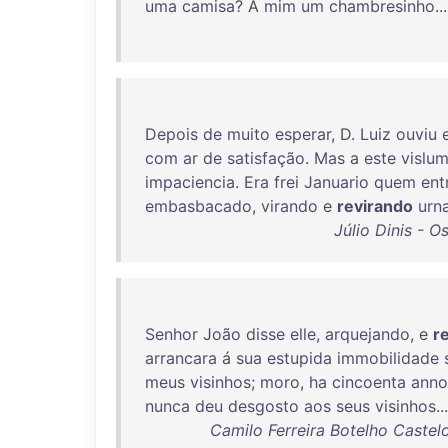
uma
camisa
? A
mim
um
chambresinho
..
Depois
de
muito
esperar
, D.
Luiz
ouviu
com
ar
de
satisfação
.
Mas
a
este
vislu
impaciencia
.
Era
frei
Januario
quem
ent
embasbacado
,
virando
e
revirando
urn
Júlio Dinis - O
Senhor
João
disse
elle
,
arquejando
, e
r
arrancara
á
sua
estupida
immobilidade
meus
visinhos
;
moro
,
ha
cincoenta
anno
nunca
deu
desgosto
aos
seus
visinhos
...
Camilo Ferreira Botelho Castel