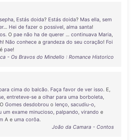
sepha
,
Estás
doida
?
Estás
doida
?
Mas
ella
,
sem
er
...
Hei
de
fazer
o
possivel
,
alma
santa
!
hos
. O
pae
não
ha
de
querer
...
continuava
Maria
,
h
!
Não
conhece
a
grandeza
do
seu
coração
!
Foi
 é
pae
!
ca - Os Bravos do Mindello : Romance Historico
para
cima
do
balcão
.
Faça
favor
de
ver
isso
. E,
se
,
entreteve-se
a
olhar
para
uma
borboleta
,
 O
Gomes
desdobrou
o
lenço
,
sacudiu-o
,
u
um
exame
minucioso
,
palpando
,
virando
e
m
A e
uma
corôa
.
João da Camara - Contos