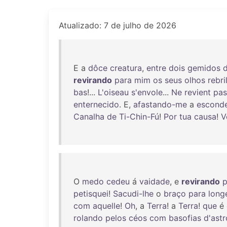
Atualizado: 7 de julho de 2026
E a
dôce
creatura
,
entre
dois
gemidos
revirando
para
mim
os
seus
olhos
rebri
bas
!...
L'oiseau
s'envole
...
Ne
revient
pas
enternecido
. E,
afastando-me
a
escond
Canalha
de
Ti-Chin-Fú
!
Por
tua
causa
!
V
O
medo
cedeu
á
vaidade
, e
revirando
p
petisquei
!
Sacudi-lhe
o
braço
para
long
com
aquelle
!
Oh
, a
Terra
! a
Terra
!
que
é
rolando
pelos
céos
com
basofias
d'astr