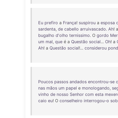
Eu
prefiro
a
França
!
suspirou
a
esposa
sardenta
,
de
cabello
arruivascado
.
Ah
! 
bugalho
d'olho
ternissimo
. O
gordo
Mer
um
mal
,
que
é a
Questão
social
...
Oh
! a
Ah
! a
Questão
social
!...
considerou
pond
Poucos
passos
andados
encontrou-se
nas
mãos
um
papel
e
monologando
,
se
vinho
de
nosso
Senhor
com
esta
mexer
caio
eu
! O
conselheiro
interrogou-o
sob