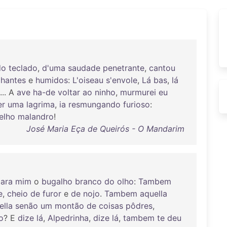
do
teclado
,
d'uma
saudade
penetrante
,
cantou
lhantes
e
humidos
:
L'oiseau
s'envole
,
Lá
bas
,
lá
... A
ave
ha-de
voltar
ao
ninho
,
murmurei
eu
er
uma
lagrima
,
ia
resmungando
furioso
:
elho
malandro
!
José Maria Eça de Queirós - O Mandarim
ara
mim
o
bugalho
branco
do
olho
:
Tambem
e
,
cheio
de
furor
e
de
nojo
.
Tambem
aquella
ella
senão
um
montão
de
coisas
pôdres
,
o
? E
dize
lá
,
Alpedrinha
,
dize
lá
,
tambem
te
deu