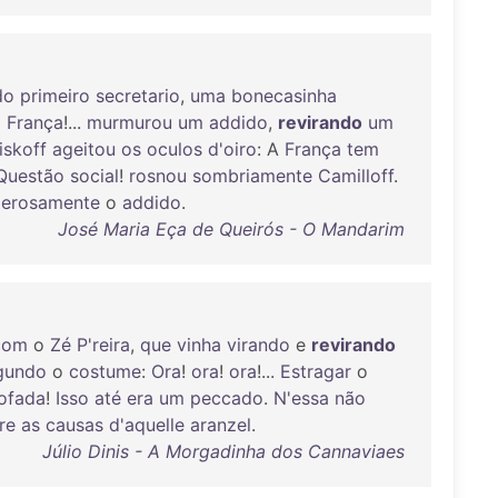
do
primeiro
secretario
,
uma
bonecasinha
a
França
!...
murmurou
um
addido
,
revirando
um
iskoff
ageitou
os
oculos
d'oiro
: A
França
tem
Questão
social
!
rosnou
sombriamente
Camilloff
.
erosamente
o
addido
.
José Maria Eça de Queirós - O Mandarim
com
o
Zé
P'reira
,
que
vinha
virando
e
revirando
gundo
o
costume
:
Ora
!
ora
!
ora
!...
Estragar
o
ofada
!
Isso
até
era
um
peccado
.
N'essa
não
re
as
causas
d'aquelle
aranzel
.
Júlio Dinis - A Morgadinha dos Cannaviaes