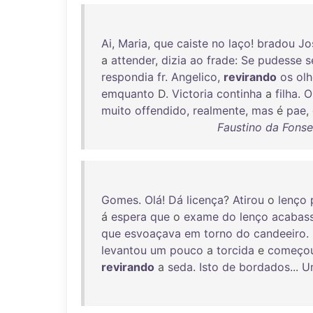
Ai
,
Maria
,
que
caiste
no
laço
!
bradou
Jo
a
attender
,
dizia
ao
frade
:
Se
pudesse
s
respondia
fr
.
Angelico
,
revirando
os
ol
emquanto
D.
Victoria
continha
a
filha
.
O
muito
offendido
,
realmente
,
mas
é
pae
,
Faustino da Fonse
Gomes
.
Olá
!
Dá
licença
?
Atirou
o
lenço
á
espera
que
o
exame
do
lenço
acabas
que
esvoaçava
em
torno
do
candeeiro
.
levantou
um
pouco
a
torcida
e
começo
revirando
a
seda
.
Isto
de
bordados
...
U