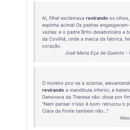
Ai
,
filha
!
exclamava
revirando
os
olhos
espinha
acima
!
Os
padres
engasgavam-
vazias
: e o
padre
Brito
desabotoára
a
b
da
Covilhã
,
onde
a
marca
da
fabrica
,
fe
coração
.
José Maria Eça de Queirós -
O
moleiro
poz-se
a
scismar
,
alevantand
revirando
a
mandibula
inferior
, e
baten
Genoveva
da
Theresa
não
:
disse
por
fi
"
Nem
pensar
n'isso
é
bom
:
retrucou
o
p
Clara
da
Fonte
tambem
não
..."
Alex