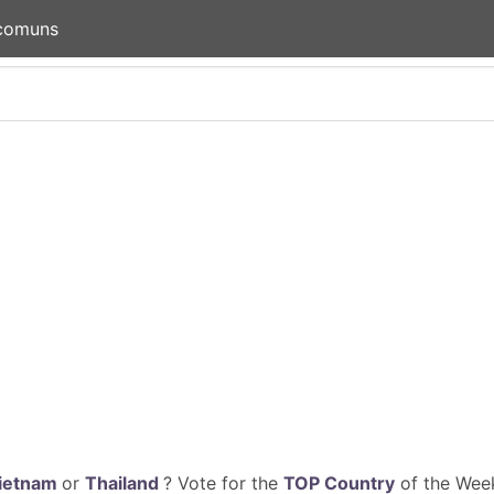
 comuns
ietnam
or
Thailand
? Vote for the
TOP Country
of the Week