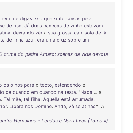
,
nem
me
digas
isso
que
sinto
coisas
pela
se
de
riso
.
Já
duas
canecas
de
vinho
estavam
atina
,
deixando
vêr
a
sua
grossa
camisola
de
lã
ita
de
linha
azul
,
era
uma
cruz
sobre
um
 O crime do padre Amaro: scenas da vida devota
o
os
olhos
para
o
tecto
,
estendendo
e
do
de
quando
em
quando
na
testa
. "
Nada
... a
m
.
Tal
mãe
,
tal
filha
.
Aquella
está
arrumada
."
rior
.
Libera
nos
Domine
.
Anda
,
vê
se
atinas
." "A
andre Herculano - Lendas e Narrativas (Tomo II)