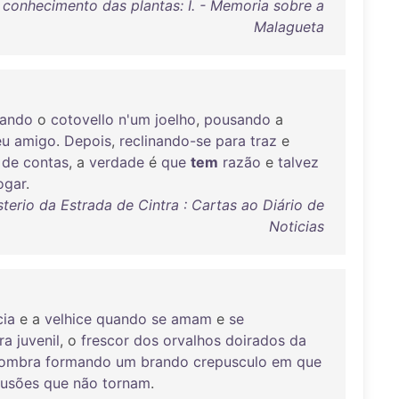
conhecimento das plantas: I. - Memoria sobre a
Malagueta
mando
o
cotovello
n'um
joelho
,
pousando
a
eu
amigo
.
Depois
,
reclinando-se
para
traz
e
de
contas
, a
verdade
é
que
tem
razão
e
talvez
ogar
.
erio da Estrada de Cintra : Cartas ao Diário de
Noticias
cia
e a
velhice
quando
se
amam
e
se
ra
juvenil
, o
frescor
dos
orvalhos
doirados
da
ombra
formando
um
brando
crepusculo
em
que
llusões
que
não
tornam
.