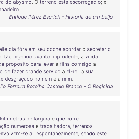
ra
do
abysmo
. O
terreno
está
escorregadio
; é
nhadeiro
.
Enrique Pérez Escrich - Historia de um beijo
elle
dia
fôra
em
seu
coche
acordar
o
secretario
e
,
tão
ingenuo
quanto
imprudente
, a
vinda
de
proposito
para
levar
a
filha
comsigo
a
ão
de
fazer
grande
serviço
a
el-rei
, á
sua
te
desgraçado
homem
e a
mim
.
lo Ferreira Botelho Castelo Branco - O Regicida
kilometros
de
largura
e
que
corre
ação
numerosa
e
trabalhadora
,
terrenos
envolvem-se
ali
espontaneamente
,
sendo
este