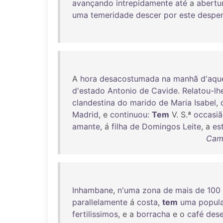
avançando
intrepidamente
até
a
abertu
uma
temeridade
descer
por
este
despe
A
hora
desacostumada
na
manhã
d'aqu
d'estado
Antonio
de
Cavide
.
Relatou-lh
clandestina
do
marido
de
Maria
Isabel
,
Madrid
, e
continuou
:
Tem
V. S.ª
occasi
amante
, á
filha
de
Domingos
Leite
, a
es
Cami
Inhambane
,
n'uma
zona
de
mais
de
100
parallelamente
á
costa
,
tem
uma
popul
fertilissimos
, e a
borracha
e o
café
des