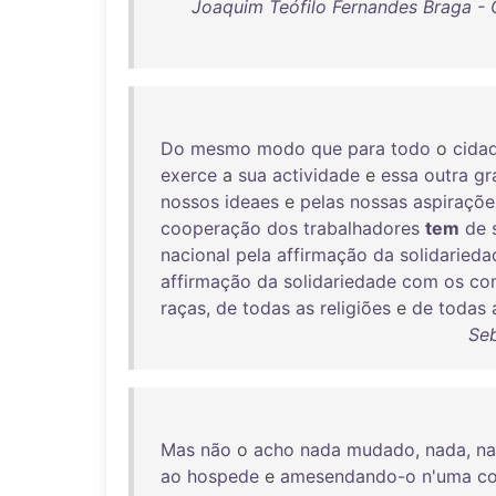
Joaquim Teófilo Fernandes Braga - 
Do
mesmo
modo
que
para
todo
o
cida
exerce
a
sua
actividade
e
essa
outra
gr
nossos
ideaes
e
pelas
nossas
aspiraçõe
cooperação
dos
trabalhadores
tem
de
nacional
pela
affirmação
da
solidarieda
affirmação
da
solidariedade
com
os
co
raças
,
de
todas
as
religiões
e
de
todas
Seb
Mas
não
o
acho
nada
mudado
,
nada
,
n
ao
hospede
e
amesendando-o
n'uma
c