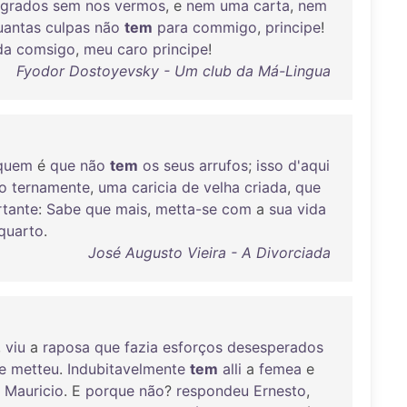
egrados
sem
nos
vermos
, e
nem
uma
carta
,
nem
uantas
culpas
não
tem
para
commigo
,
principe
!
da
comsigo
,
meu
caro
principe
!
Fyodor Dostoyevsky - Um club da Má-Lingua
quem
é
que
não
tem
os
seus
arrufos
;
isso
d'aqui
o
ternamente
,
uma
caricia
de
velha
criada
,
que
rtante
:
Sabe
que
mais
,
metta-se
com
a
sua
vida
quarto
.
José Augusto Vieira - A Divorciada
,
viu
a
raposa
que
fazia
esforços
desesperados
e
metteu
.
Indubitavelmente
tem
alli
a
femea
e
Mauricio
. E
porque
não
?
respondeu
Ernesto
,