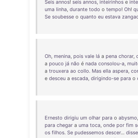
Seis
annos
!
seis
annos
,
inteirinhos
e
int
uma
linha
,
durante
todo
o
tempo
!
Oh
!
q
Se
soubesse
o
quanto
eu
estava
zanga
Oh
,
menina
,
pois
vale
lá
a
pena
chorar
,
a
pouco
já
não
é
nada
consolou-a
,
muit
a
trouxera
ao
collo
.
Mas
ella
aspera
,
co
e
desceu
a
escada
,
dirigindo-se
para
o
Ernesto
dirigiu
um
olhar
para
o
abysmo
para
chegar
a
uma
toca
,
onde
por
fim
s
os
filhos
.
Se
pudessemos
descer
...
disse