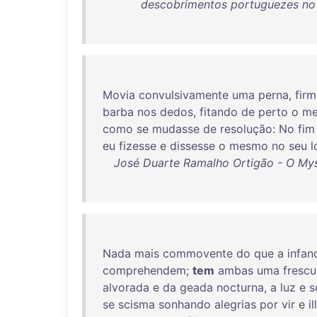
descobrimentos portuguezes no 
Movia
convulsivamente
uma
perna
,
fir
barba
nos
dedos
,
fitando
de
perto
o
m
como
se
mudasse
de
resolução
:
No
fim
eu
fizesse
e
dissesse
o
mesmo
no
seu
l
José Duarte Ramalho Ortigão - O Myst
Nada
mais
commovente
do
que
a
infan
comprehendem
;
tem
ambas
uma
frescu
alvorada
e
da
geada
nocturna
, a
luz
e
s
se
scisma
sonhando
alegrias
por
vir
e
i