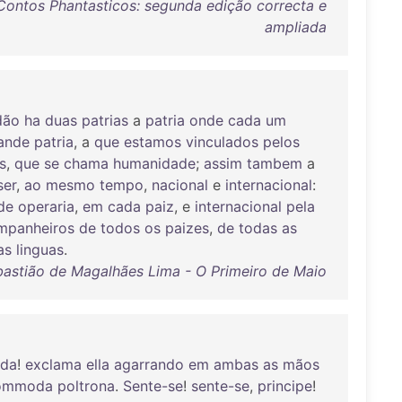
Contos Phantasticos: segunda edição correcta e
ampliada
dão
ha
duas
patrias
a
patria
onde
cada
um
ande
patria
, a
que
estamos
vinculados
pelos
s
,
que
se
chama
humanidade
;
assim
tambem
a
ser
,
ao
mesmo
tempo
,
nacional
e
internacional
:
de
operaria
,
em
cada
paiz
, e
internacional
pela
mpanheiros
de
todos
os
paizes
,
de
todas
as
as
linguas
.
astião de Magalhães Lima - O Primeiro de Maio
ada
!
exclama
ella
agarrando
em
ambas
as
mãos
ommoda
poltrona
.
Sente-se
!
sente-se
,
principe
!