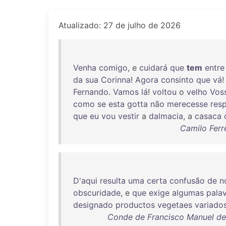
Atualizado: 27 de julho de 2026
Venha
comigo
, e
cuidará
que
tem
entre
da
sua
Corinna
!
Agora
consinto
que
vá
Fernando
.
Vamos
lá
!
voltou
o
velho
Vos
como
se
esta
gotta
não
merecesse
resp
que
eu
vou
vestir
a
dalmacia
, a
casaca
Camilo Ferre
D'aqui
resulta
uma
certa
confusão
de
n
obscuridade
, e
que
exige
algumas
pala
designado
productos
vegetaes
variado
Conde de Francisco Manuel de 