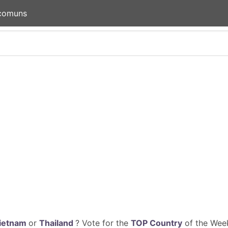
 comuns
ietnam
or
Thailand
? Vote for the
TOP Country
of the Week