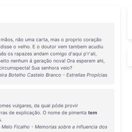
mãos
,
não
uma
carta
,
mas
o
proprio
coração
!
disse
o
velho
. E o
doutor
vem
tambem
acudiu
sês
os
rapazes
andam
comigo
d'aqui
p'r'ali
,
eito
nenhum
á
geração
nova
!
Ora
esperem
ahi
,
circumspecta
!
Sua
senhora
veio
?
ira Botelho Castelo Branco - Estrellas Propícias
omes
vulgares
,
da
qual
póde
provir
vras
de
explicação
. O
nome
de
pimenta
tem
s
.
Melo Ficalho - Memorias sobre a influencia dos