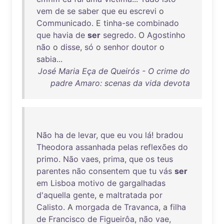
vem
de
se
saber
que
eu
escrevi
o
Communicado
. E
tinha-se
combinado
que
havia
de
ser
segredo
. O
Agostinho
não
o
disse
,
só
o
senhor
doutor
o
sabia
...
José Maria Eça de Queirós - O crime do
padre Amaro: scenas da vida devota
Não
ha
de
levar
,
que
eu
vou
lá
!
bradou
Theodora
assanhada
pelas
reflexões
do
primo
.
Não
vaes
,
prima
,
que
os
teus
parentes
não
consentem
que
tu
vás
ser
em
Lisboa
motivo
de
gargalhadas
d'aquella
gente
, e
maltratada
por
Calisto
. A
morgada
de
Travanca
, a
filha
de
Francisco
de
Figueirôa
,
não
vae
,