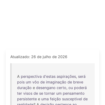
Atualizado: 26 de julho de 2026
A
perspectiva
d'estas
aspirações
,
será
pois
um
vôo
de
imaginação
de
breve
duração
e
desengano
certo
,
ou
poderá
ter
visos
de
se
tornar
um
pensamento
persistente
e
uma
feição
susceptivel
de
realidade
? A
decisão
pertence
ao