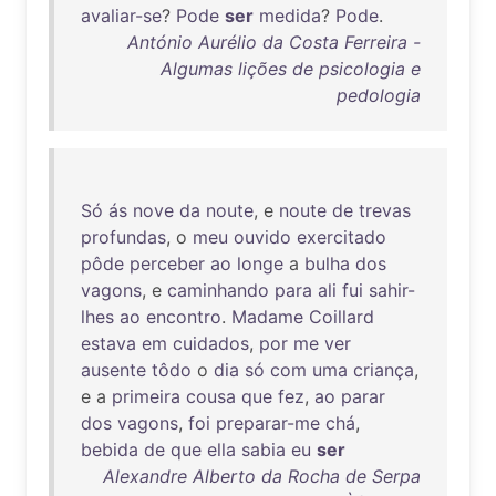
avaliar-se
?
Pode
ser
medida
?
Pode
.
António Aurélio da Costa Ferreira -
Algumas lições de psicologia e
pedologia
Só
ás
nove
da
noute
, e
noute
de
trevas
profundas
, o
meu
ouvido
exercitado
pôde
perceber
ao
longe
a
bulha
dos
vagons
, e
caminhando
para
ali
fui
sahir-
lhes
ao
encontro
.
Madame
Coillard
estava
em
cuidados
,
por
me
ver
ausente
tôdo
o
dia
só
com
uma
criança
,
e a
primeira
cousa
que
fez
,
ao
parar
dos
vagons
,
foi
preparar-me
chá
,
bebida
de
que
ella
sabia
eu
ser
Alexandre Alberto da Rocha de Serpa