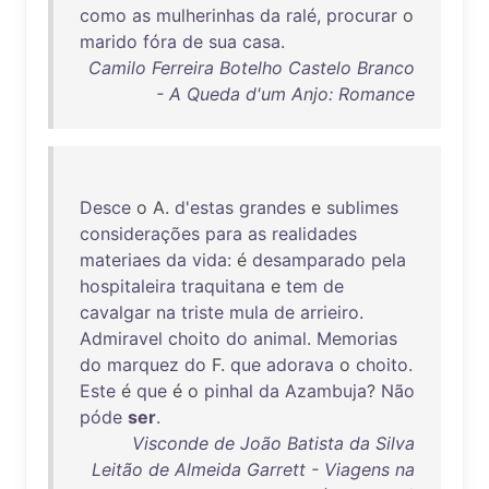
como
as
mulherinhas
da
ralé
,
procurar
o
marido
fóra
de
sua
casa
.
Camilo Ferreira Botelho Castelo Branco
- A Queda d'um Anjo: Romance
Desce
o A.
d'estas
grandes
e
sublimes
considerações
para
as
realidades
materiaes
da
vida
: é
desamparado
pela
hospitaleira
traquitana
e
tem
de
cavalgar
na
triste
mula
de
arrieiro
.
Admiravel
choito
do
animal
.
Memorias
do
marquez
do
F.
que
adorava
o
choito
.
Este
é
que
é o
pinhal
da
Azambuja
?
Não
póde
ser
.
Visconde de João Batista da Silva
Leitão de Almeida Garrett - Viagens na