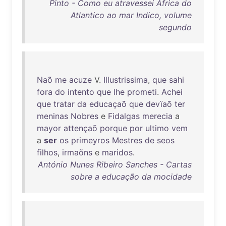
Pinto - Como eu atravessei Àfrica do
Atlantico ao mar Indico, volume
segundo
Naõ
me
acuze
V.
Illustrissima
,
que
sahi
fora
do
intento
que
lhe
prometi
.
Achei
que
tratar
da
educaçaõ
que
devïaõ
ter
meninas
Nobres
e
Fidalgas
merecia
a
mayor
attençaõ
porque
por
ultimo
vem
a
ser
os
primeyros
Mestres
de
seos
filhos
,
irmaõns
e
maridos
.
António Nunes Ribeiro Sanches - Cartas
sobre a educação da mocidade