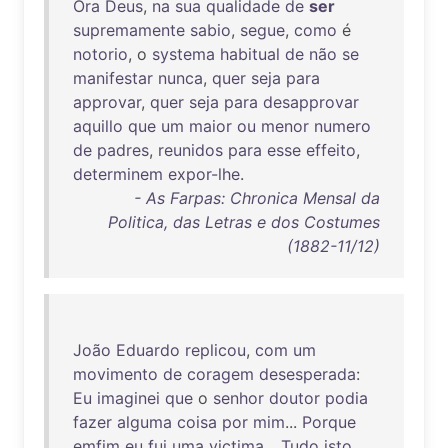
Ora
Deus
,
na
sua
qualidade
de
ser
supremamente
sabio
,
segue
,
como
é
notorio
, o
systema
habitual
de
não
se
manifestar
nunca
,
quer
seja
para
approvar
,
quer
seja
para
desapprovar
aquillo
que
um
maior
ou
menor
numero
de
padres
,
reunidos
para
esse
effeito
,
determinem
expor-lhe
.
- As Farpas: Chronica Mensal da
Politica, das Letras e dos Costumes
(1882-11/12)
João
Eduardo
replicou
,
com
um
movimento
de
coragem
desesperada
:
Eu
imaginei
que
o
senhor
doutor
podia
fazer
alguma
coisa
por
mim
...
Porque
emfim
eu
fui
uma
victima
...
Tudo
isto