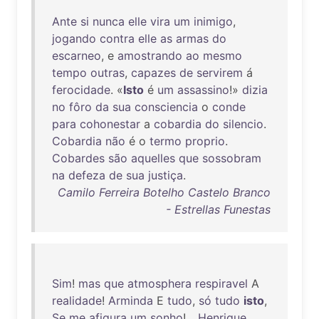
Ante
si
nunca
elle
vira
um
inimigo
,
jogando
contra
elle
as
armas
do
escarneo
, e
amostrando
ao
mesmo
tempo
outras
,
capazes
de
servirem
á
ferocidade
. «
Isto
é
um
assassino
!»
dizia
no
fôro
da
sua
consciencia
o
conde
para
cohonestar
a
cobardia
do
silencio
.
Cobardia
não
é o
termo
proprio
.
Cobardes
são
aquelles
que
sossobram
na
defeza
de
sua
justiça
.
Camilo Ferreira Botelho Castelo Branco
- Estrellas Funestas
Sim
!
mas
que
atmosphera
respiravel
A
realidade
!
Arminda
E
tudo
,
só
tudo
isto
,
Se
me
afigura
um
sonho
!...
Henrique