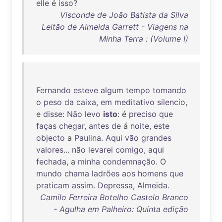
elle
é
isso
?
Visconde de João Batista da Silva
Leitão de Almeida Garrett - Viagens na
Minha Terra : (Volume I)
Fernando
esteve
algum
tempo
tomando
o
peso
da
caixa
,
em
meditativo
silencio
,
e
disse
:
Não
levo
isto
: é
preciso
que
faças
chegar
,
antes
de
á
noite
,
este
objecto
a
Paulina
.
Aqui
vão
grandes
valores
...
não
levarei
comigo
,
aqui
fechada
, a
minha
condemnação
. O
mundo
chama
ladrões
aos
homens
que
praticam
assim
.
Depressa
,
Almeida
.
Camilo Ferreira Botelho Castelo Branco
- Agulha em Palheiro: Quinta edição