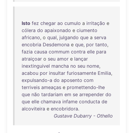
Isto
fez
chegar
ao
cumulo
a
irritação
e
cólera
do
apaixonado
e
ciumento
africano
, o
qual
,
julgando
que
a
serva
encobria
Desdemona
e
que
,
por
tanto
,
fazia
causa
commum
contra
elle
para
atraiçoar
o
seu
amor
e
lançar
inextinguivel
mancha
no
seu
nome
,
acabou
por
insultar
furiosamente
Emilia
,
expulsando-a
do
aposento
com
terriveis
ameaças
e
promettendo-lhe
que
não
tardariam
em
se
arrepender
do
que
elle
chamava
infame
conducta
de
alcoviteira
e
encobridora
.
Gustave Dubarry - Othello