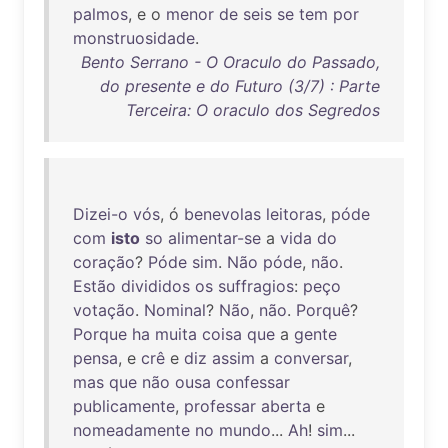
palmos
, e o
menor
de
seis
se
tem
por
monstruosidade
.
Bento Serrano - O Oraculo do Passado,
do presente e do Futuro (3/7) : Parte
Terceira: O oraculo dos Segredos
Dizei-o
vós
, ó
benevolas
leitoras
,
póde
com
isto
so
alimentar-se
a
vida
do
coração
?
Póde
sim
.
Não
póde
,
não
.
Estão
divididos
os
suffragios
:
peço
votação
.
Nominal
?
Não
,
não
.
Porquê
?
Porque
ha
muita
coisa
que
a
gente
pensa
, e
crê
e
diz
assim
a
conversar
,
mas
que
não
ousa
confessar
publicamente
,
professar
aberta
e
nomeadamente
no
mundo
...
Ah
!
sim
...