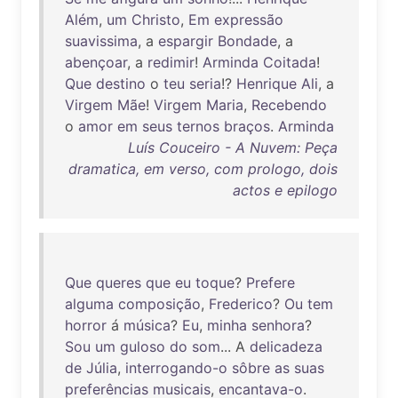
Além
,
um
Christo
,
Em
expressão
suavissima
, a
espargir
Bondade
, a
abençoar
, a
redimir
!
Arminda
Coitada
!
Que
destino
o
teu
seria
!?
Henrique
Ali
, a
Virgem
Mãe
!
Virgem
Maria
,
Recebendo
o
amor
em
seus
ternos
braços
.
Arminda
Luís Couceiro - A Nuvem: Peça
dramatica, em verso, com prologo, dois
actos e epilogo
Que
queres
que
eu
toque
?
Prefere
alguma
composição
,
Frederico
?
Ou
tem
horror
á
música
?
Eu
,
minha
senhora
?
Sou
um
guloso
do
som
... A
delicadeza
de
Júlia
,
interrogando-o
sôbre
as
suas
preferências
musicais
,
encantava-o
.