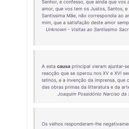
Senhor
, e
confesso
,
que
ainda
que
vos
amor
,
que
vos
tem
os
Justos
,
Santos
, e
Santissima
Mãe
,
não
correspondia
ao
a
mim
,
que
a
satisfação
deste
amor
semp
Unknown - Visitas ao Santissimo Sacr
A
esta
causa
principal
vieram
ajuntar-s
reacção
que
se
operou
nos
XV
e
XVI
se
latinos
, e a
invenção
da
imprensa
,
que
das
obras
primas
da
litteratura
e
da
art
Joaquim Possidónio Narciso da S
Os
velhos
responderam-lhe
negativame