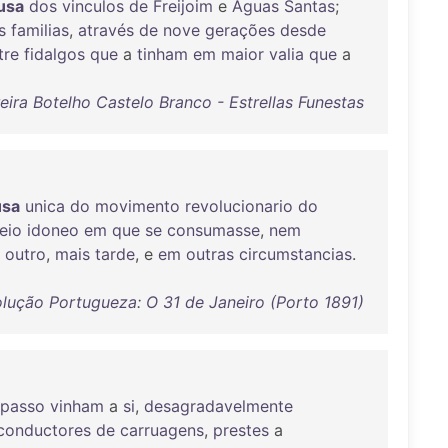
usa
dos
vinculos
de
Freijoim
e
Aguas
Santas
;
s
familias
,
através
de
nove
gerações
desde
tre
fidalgos
que
a
tinham
em
maior
valia
que
a
eira Botelho Castelo Branco - Estrellas Funestas
usa
unica
do
movimento
revolucionario
do
eio
idoneo
em
que
se
consumasse
,
nem
outro
,
mais
tarde
, e
em
outras
circumstancias
.
lução Portugueza: O 31 de Janeiro (Porto 1891)
passo
vinham
a
si
,
desagradavelmente
conductores
de
carruagens
,
prestes
a