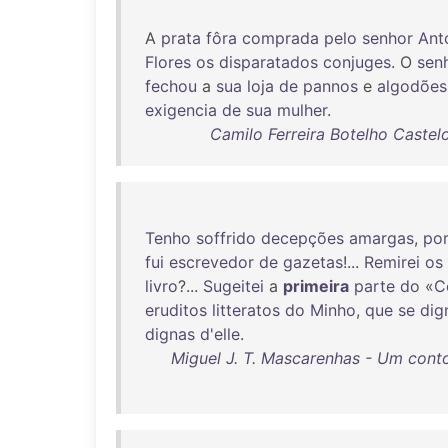
A
prata
fôra
comprada
pelo
senhor
Ant
Flores
os
disparatados
conjuges
. O
sen
fechou
a
sua
loja
de
pannos
e
algodões
exigencia
de
sua
mulher
.
Camilo Ferreira Botelho Castel
Tenho
soffrido
decepções
amargas
,
po
fui
escrevedor
de
gazetas
!...
Remirei
os
livro
?...
Sugeitei
a
primeira
parte
do
«
C
eruditos
litteratos
do
Minho
,
que
se
dig
dignas
d'elle
.
Miguel J. T. Mascarenhas - Um conto