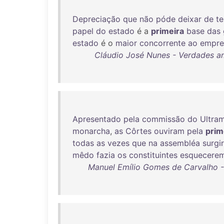
Depreciação
que
não
póde
deixar
de
te
papel
do
estado
é a
primeira
base
das
estado
é o
maior
concorrente
ao
empr
Cláudio José Nunes - Verdades am
Apresentado
pela
commissão
do
Ultra
monarcha
,
as
Côrtes
ouviram
pela
prim
todas
as
vezes
que
na
assembléa
surgi
mêdo
fazia
os
constituintes
esquecere
Manuel Emílio Gomes de Carvalho -