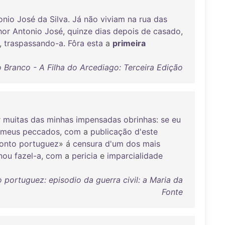
onio
José
da
Silva
.
Já
não
viviam
na
rua
das
hor
Antonio
José
,
quinze
dias
depois
de
casado
,
,
traspassando-a
.
Fôra
esta
a
primeira
o Branco - A Filha do Arcediago: Terceira Edição
r
muitas
das
minhas
impensadas
obrinhas
:
se
eu
meus
peccados
,
com
a
publicação
d'este
onto
portuguez
» á
censura
d'um
dos
mais
nou
fazel-a
,
com
a
pericia
e
imparcialidade
 portuguez: episodio da guerra civil: a Maria da
Fonte