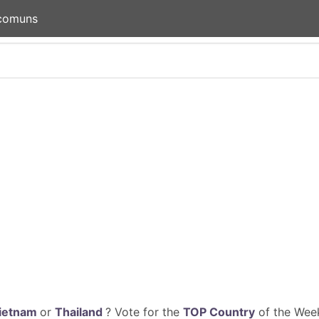
 comuns
ietnam
or
Thailand
? Vote for the
TOP Country
of the Week