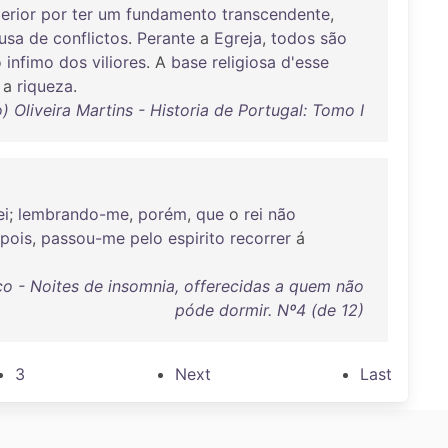
erior
por
ter
um
fundamento
transcendente
,
usa
de
conflictos
.
Perante
a
Egreja
,
todos
são
o
infimo
dos
viliores
. A
base
religiosa
d'esse
a
riqueza
.
) Oliveira Martins - Historia de Portugal: Tomo I
ei
;
lembrando-me
,
porém
,
que
o
rei
não
pois
,
passou-me
pelo
espirito
recorrer
á
co - Noites de insomnia, offerecidas a quem não
póde dormir. Nº4 (de 12)
3
Next
Last