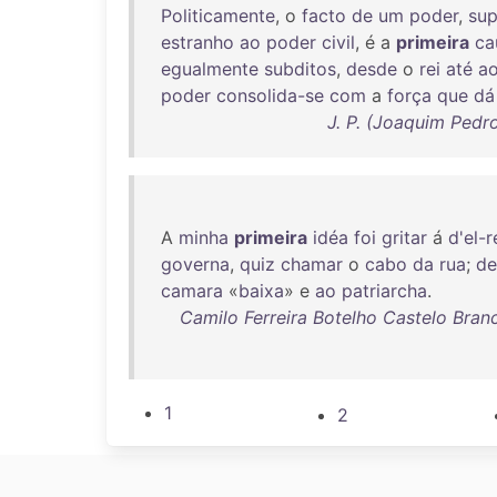
Politicamente
, o
facto
de
um
poder
,
sup
estranho
ao
poder
civil
, é a
primeira
ca
egualmente
subditos
,
desde
o
rei
até
a
poder
consolida-se
com
a
força
que
dá
J. P. (Joaquim Pedro
A
minha
primeira
idéa
foi
gritar
á
d'el-r
governa
,
quiz
chamar
o
cabo
da
rua
;
de
camara
«
baixa
» e
ao
patriarcha
.
Camilo Ferreira Botelho Castelo Bran
1
2