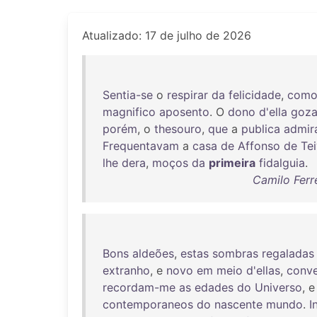
Atualizado: 17 de julho de 2026
Sentia-se
o
respirar
da
felicidade
,
com
magnifico
aposento
. O
dono
d'ella
goza
porém
, o
thesouro
,
que
a
publica
admir
Frequentavam
a
casa
de
Affonso
de
Te
lhe
dera
,
moços
da
primeira
fidalguia
.
Camilo Ferr
Bons
aldeões
,
estas
sombras
regaladas
extranho
, e
novo
em
meio
d'ellas
,
conv
recordam-me
as
edades
do
Universo
, 
contemporaneos
do
nascente
mundo
.
I