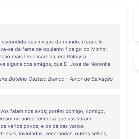
o
escondida
das
invejas
do
mundo
,
n'aquelle
va-se
da
fama
de
opulento
fidalgo
do
Minho
;
ação
mais
lhe
encarecia
,
era
Palmyra
.
ive
alguns
dos
amigos
,
que
D.
José
de
Noronha
eira Botelho Castelo Branco - Amor de Salvação
vos
falam
nos
avós
;
porém
comigo
,
comigo
,
ersam
no
aureo
tempo
a
que
assistiram
;
e
os
varios
povos
, e
os
paizes
varios
,
ntonsas
,
invioladas
,
venerandas
,
outras
selvas
,