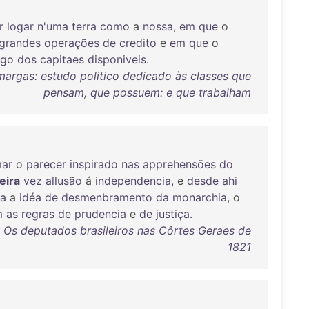
r
logar
n'uma
terra
como
a
nossa
,
em
que
o
grandes
operações
de
credito
e
em
que
o
ego
dos
capitaes
disponiveis
.
argas: estudo politico dedicado às classes que
pensam, que possuem: e que trabalham
mar
o
parecer
inspirado
nas
apprehensões
do
eira
vez
allusão
á
independencia
, e
desde
ahi
ra
a
idéa
de
desmenbramento
da
monarchia
, o
m
as
regras
de
prudencia
e
de
justiça
.
 Os deputados brasileiros nas Côrtes Geraes de
1821