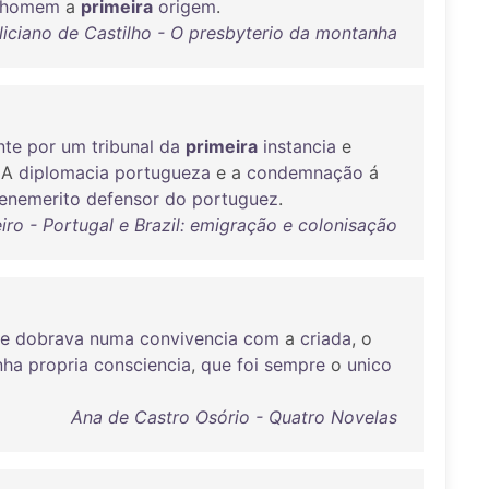
homem
a
primeira
origem
.
liciano de Castilho - O presbyterio da montanha
nte
por
um
tribunal
da
primeira
instancia
e
. A
diplomacia
portugueza
e a
condemnação
á
enemerito
defensor
do
portuguez
.
ro - Portugal e Brazil: emigração e colonisação
se
dobrava
numa
convivencia
com
a
criada
, o
nha
propria
consciencia
,
que
foi
sempre
o
unico
Ana de Castro Osório - Quatro Novelas