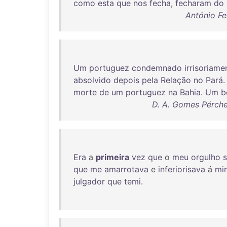
como
esta
que
nos
fecha
,
fecharam
do
António Fe
Um
portuguez
condemnado
irrisoriame
absolvido
depois
pela
Relação
no
Pará
morte
de
um
portuguez
na
Bahia
.
Um
b
D. A. Gomes Pérchei
Era
a
primeira
vez
que
o
meu
orgulho
que
me
amarrotava
e
inferiorisava
á
mi
julgador
que
temi
.