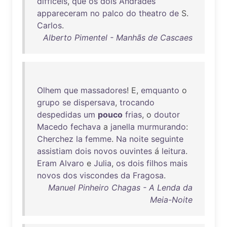
difficeis
,
que
os
dois
Andrades
appareceram
no
palco
do
theatro
de
S.
Carlos
.
Alberto Pimentel - Manhãs de Cascaes
Olhem
que
massadores
! E,
emquanto
o
grupo
se
dispersava
,
trocando
despedidas
um
pouco
frias
, o
doutor
Macedo
fechava
a
janella
murmurando
:
Cherchez
la
femme
.
Na
noite
seguinte
assistiam
dois
novos
ouvintes
á
leitura
.
Eram
Alvaro
e
Julia
,
os
dois
filhos
mais
novos
dos
viscondes
da
Fragosa
.
Manuel Pinheiro Chagas - A Lenda da
Meia-Noite