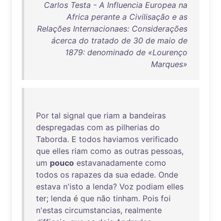
Carlos Testa - A Influencia Europea na
Africa perante a Civilisação e as
Relações Internacionaes: Considerações
ácerca do tratado de 30 de maio de
1879: denominado de «Lourenço
Marques»
Por
tal
signal
que
riam
a
bandeiras
despregadas
com
as
pilherias
do
Taborda
. E
todos
haviamos
verificado
que
elles
riam
como
as
outras
pessoas
,
um
pouco
estavanadamente
como
todos
os
rapazes
da
sua
edade
.
Onde
estava
n'isto
a
lenda
?
Voz
podiam
elles
ter
;
lenda
é
que
não
tinham
.
Pois
foi
n'estas
circumstancias
,
realmente