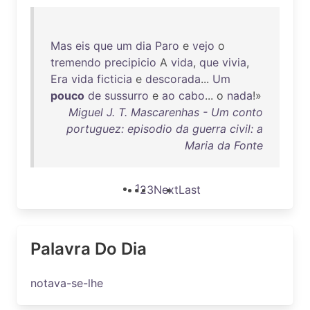
Mas
eis
que
um
dia
Paro
e
vejo
o
tremendo
precipicio
A
vida
,
que
vivia
,
Era
vida
ficticia
e
descorada
...
Um
pouco
de
sussurro
e
ao
cabo
... o
nada
!»
Miguel J. T. Mascarenhas - Um conto
portuguez: episodio da guerra civil: a
Maria da Fonte
1
2
3
Next
Last
Palavra Do Dia
notava-se-lhe