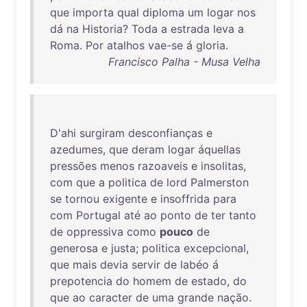
que
importa
qual
diploma
um
logar
nos
dá
na
Historia
?
Toda
a
estrada
leva
a
Roma
.
Por
atalhos
vae-se
á
gloria
.
Francisco Palha - Musa Velha
D'ahi
surgiram
desconfianças
e
azedumes
,
que
deram
logar
áquellas
pressões
menos
razoaveis
e
insolitas
,
com
que
a
politica
de
lord
Palmerston
se
tornou
exigente
e
insoffrida
para
com
Portugal
até
ao
ponto
de
ter
tanto
de
oppressiva
como
pouco
de
generosa
e
justa
;
politica
excepcional
,
que
mais
devia
servir
de
labéo
á
prepotencia
do
homem
de
estado
,
do
que
ao
caracter
de
uma
grande
nação
.