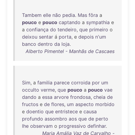
Tambem
elle
não
pedia
.
Mas
fôra
a
pouco
e
pouco
captando
a
sympathia
e
a
confiança
do
tendeiro
,
que
primeiro
o
deixou
sentar
á
porta
, e
depois
n'um
banco
dentro
da
loja
.
Alberto Pimentel - Manhãs de Cascaes
Sim
, a
familia
parece
corroida
por
um
occulto
verme
,
que
pouco
a
pouco
vae
dando
a
essa
arvore
frondosa
,
cheia
de
fructos
e
de
flores
,
um
aspecto
morbido
e
doentio
que
entristece
e
causa
profundo
assombro
aos
que
de
perto
lhe
observam
o
progressivo
definhar
.
Maria Amália Vaz de Carvalho -