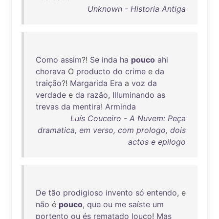
Unknown - Historia Antiga
Como
assim
?!
Se
inda
ha
pouco
ahi
chorava
O
producto
do
crime
e
da
traição
?!
Margarida
Era
a
voz
da
verdade
e
da
razão
,
Illuminando
as
trevas
da
mentira
!
Arminda
Luís Couceiro - A Nuvem: Peça
dramatica, em verso, com prologo, dois
actos e epilogo
De
tão
prodigioso
invento
só
entendo
, e
não
é
pouco
,
que
ou
me
saíste
um
portento
ou
és
rematado
louco
!
Mas