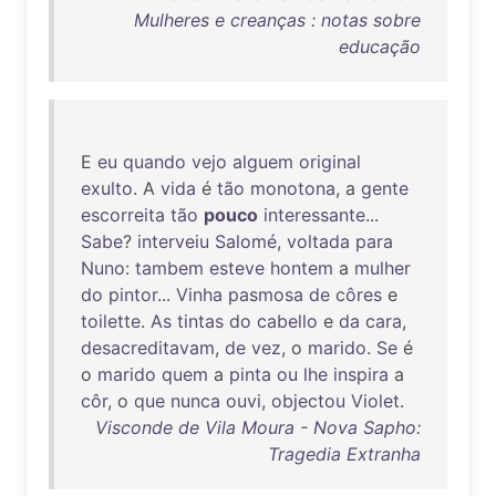
Mulheres e creanças : notas sobre
educação
E
eu
quando
vejo
alguem
original
exulto
. A
vida
é
tão
monotona
, a
gente
escorreita
tão
pouco
interessante
...
Sabe
?
interveiu
Salomé
,
voltada
para
Nuno
:
tambem
esteve
hontem
a
mulher
do
pintor
...
Vinha
pasmosa
de
côres
e
toilette
.
As
tintas
do
cabello
e
da
cara
,
desacreditavam
,
de
vez
, o
marido
.
Se
é
o
marido
quem
a
pinta
ou
lhe
inspira
a
côr
, o
que
nunca
ouvi
,
objectou
Violet
.
Visconde de Vila Moura - Nova Sapho:
Tragedia Extranha