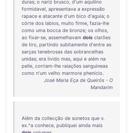
duras
; o
nariz
brusco
,
d'um
aquilino
formidavel
,
apresentava
a
expressão
rapace
e
atacante
d'um
bico
d'aguia
; o
córte
dos
labios
,
muito
firme
,
fazia-lhe
como
uma
bocca
de
bronze
;
os
olhos
,
ao
fixar-se
,
assemelhavam
dois
clarões
de
tiro
,
partindo
subitamente
d'entre
as
sarças
tenebrosas
das
sobrancelhas
unidas
;
era
livido
mas
,
aqui
e
além
na
pelle
,
corriam-lhe
raiações
sanguineas
como
n'um
velho
marmore
phenicio
.
José Maria Eça de Queirós - O
Mandarim
Além
da
collecção
de
sonetos
que
v.
ex
.^a
conhece
,
publiquei
ainda
mais
dois
volumes
.