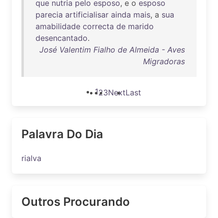
que
nutria
pelo
esposo
, e o
esposo
parecia
artificialisar
ainda
mais
, a
sua
amabilidade
correcta
de
marido
desencantado
.
José Valentim Fialho de Almeida - Aves
Migradoras
1
2
3
Next
Last
Palavra Do Dia
rialva
Outros Procurando