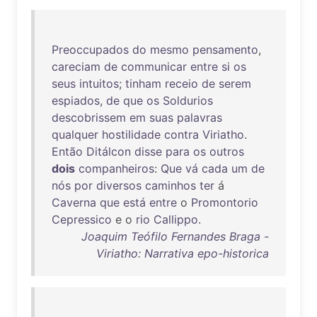
Preoccupados
do
mesmo
pensamento
,
careciam
de
communicar
entre
si
os
seus
intuitos
;
tinham
receio
de
serem
espiados
,
de
que
os
Soldurios
descobrissem
em
suas
palavras
qualquer
hostilidade
contra
Viriatho
.
Então
Ditálcon
disse
para
os
outros
dois
companheiros
:
Que
vá
cada
um
de
nós
por
diversos
caminhos
ter
á
Caverna
que
está
entre
o
Promontorio
Cepressico
e o
rio
Callippo
.
Joaquim Teófilo Fernandes Braga -
Viriatho: Narrativa epo-historica