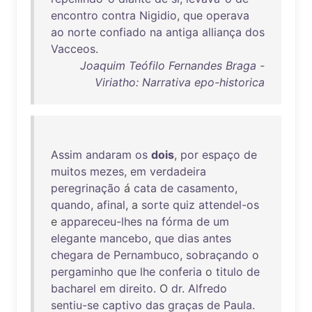
encontro
contra
Nigidio
,
que
operava
ao
norte
confiado
na
antiga
alliança
dos
Vacceos
.
Joaquim Teófilo Fernandes Braga -
Viriatho: Narrativa epo-historica
Assim
andaram
os
dois
,
por
espaço
de
muitos
mezes
,
em
verdadeira
peregrinação
á
cata
de
casamento
,
quando
,
afinal
, a
sorte
quiz
attendel-os
e
appareceu-lhes
na
fórma
de
um
elegante
mancebo
,
que
dias
antes
chegara
de
Pernambuco
,
sobraçando
o
pergaminho
que
lhe
conferia
o
titulo
de
bacharel
em
direito
. O
dr
.
Alfredo
sentiu-se
captivo
das
graças
de
Paula
.