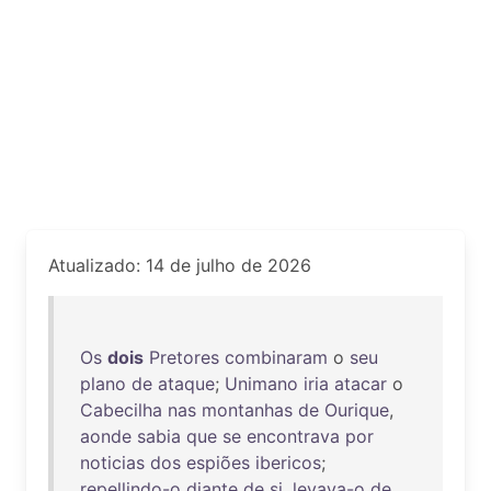
Atualizado: 14 de julho de 2026
Os
dois
Pretores
combinaram
o
seu
plano
de
ataque
;
Unimano
iria
atacar
o
Cabecilha
nas
montanhas
de
Ourique
,
aonde
sabia
que
se
encontrava
por
noticias
dos
espiões
ibericos
;
repellindo-o
diante
de
si
,
levava-o
de