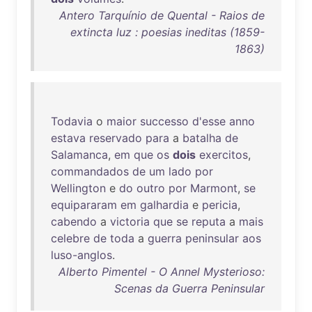
Antero Tarquínio de Quental - Raios de
extincta luz : poesias ineditas (1859-
1863)
Todavia
o
maior
successo
d'esse
anno
estava
reservado
para
a
batalha
de
Salamanca
,
em
que
os
dois
exercitos
,
commandados
de
um
lado
por
Wellington
e
do
outro
por
Marmont
,
se
equipararam
em
galhardia
e
pericia
,
cabendo
a
victoria
que
se
reputa
a
mais
celebre
de
toda
a
guerra
peninsular
aos
luso-anglos
.
Alberto Pimentel - O Annel Mysterioso:
Scenas da Guerra Peninsular