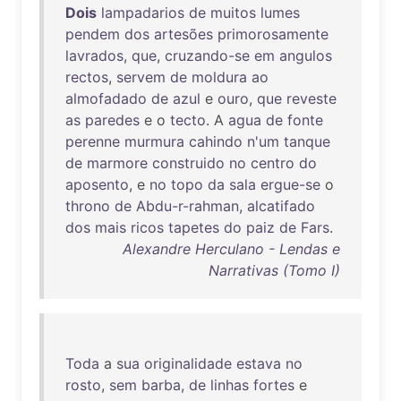
Dois
lampadarios
de
muitos
lumes
pendem
dos
artesões
primorosamente
lavrados
,
que
,
cruzando-se
em
angulos
rectos
,
servem
de
moldura
ao
almofadado
de
azul
e
ouro
,
que
reveste
as
paredes
e o
tecto
. A
agua
de
fonte
perenne
murmura
cahindo
n'um
tanque
de
marmore
construido
no
centro
do
aposento
, e
no
topo
da
sala
ergue-se
o
throno
de
Abdu-r-rahman
,
alcatifado
dos
mais
ricos
tapetes
do
paiz
de
Fars
.
Alexandre Herculano - Lendas e
Narrativas (Tomo I)
Toda
a
sua
originalidade
estava
no
rosto
,
sem
barba
,
de
linhas
fortes
e