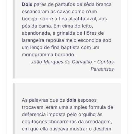
Dois
pares
de
pantufos
de
sêda
branca
escancaram
as
cavas
como
n'um
bocejo
,
sobre
a
fina
alcatifa
azul
,
aos
pés
da
cama
.
Em
cima
do
leito
,
abandonada
, a
grinalda
de
flôres
de
larangeira
repousa
meio
escondida
sob
um
lenço
de
fina
baptista
com
um
monogramma
bordado
.
João Marques de Carvalho - Contos
Paraenses
As
palavras
que
os
dois
esposos
trocavam
,
eram
uma
simples
formula
de
deferencia
imposta
pelo
orgulho
ás
cogitações
chocarreiras
da
creadagem
,
em
que
ella
buscava
mostrar
o
desdem