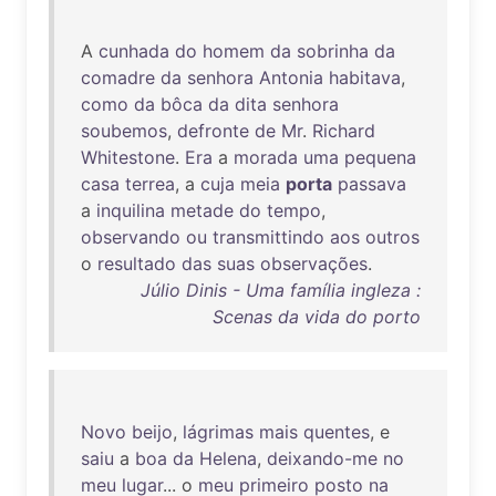
A
cunhada
do
homem
da
sobrinha
da
comadre
da
senhora
Antonia
habitava
,
como
da
bôca
da
dita
senhora
soubemos
,
defronte
de
Mr
.
Richard
Whitestone
.
Era
a
morada
uma
pequena
casa
terrea
, a
cuja
meia
porta
passava
a
inquilina
metade
do
tempo
,
observando
ou
transmittindo
aos
outros
o
resultado
das
suas
observações
.
Júlio Dinis - Uma família ingleza :
Scenas da vida do porto
Novo
beijo
,
lágrimas
mais
quentes
, e
saiu
a
boa
da
Helena
,
deixando-me
no
meu
lugar
... o
meu
primeiro
posto
na