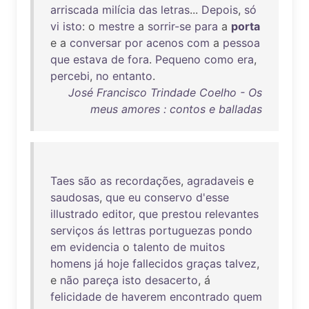
arriscada
milícia
das
letras
...
Depois
,
só
vi
isto
: o
mestre
a
sorrir-se
para
a
porta
e a
conversar
por
acenos
com
a
pessoa
que
estava
de
fora
.
Pequeno
como
era
,
percebi
,
no
entanto
.
José Francisco Trindade Coelho - Os
meus amores : contos e balladas
Taes
são
as
recordações
,
agradaveis
e
saudosas
,
que
eu
conservo
d'esse
illustrado
editor
,
que
prestou
relevantes
serviços
ás
lettras
portuguezas
pondo
em
evidencia
o
talento
de
muitos
homens
já
hoje
fallecidos
graças
talvez
,
e
não
pareça
isto
desacerto
, á
felicidade
de
haverem
encontrado
quem