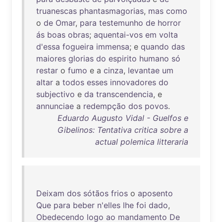
truanescas
phantasmagorias
,
mas
como
o
de
Omar
,
para
testemunho
de
horror
ás
boas
obras
;
aquentai-vos
em
volta
d'essa
fogueira
immensa
; e
quando
das
maiores
glorias
do
espirito
humano
só
restar
o
fumo
e a
cinza
,
levantae
um
altar
a
todos
esses
innovadores
do
subjectivo
e
da
transcendencia
, e
annunciae
a
redempção
dos
povos
.
Eduardo Augusto Vidal - Guelfos e
Gibelinos: Tentativa critica sobre a
actual polemica litteraria
Deixam
dos
sótãos
frios
o
aposento
Que
para
beber
n'elles
lhe
foi
dado
,
Obedecendo
logo
ao
mandamento
De