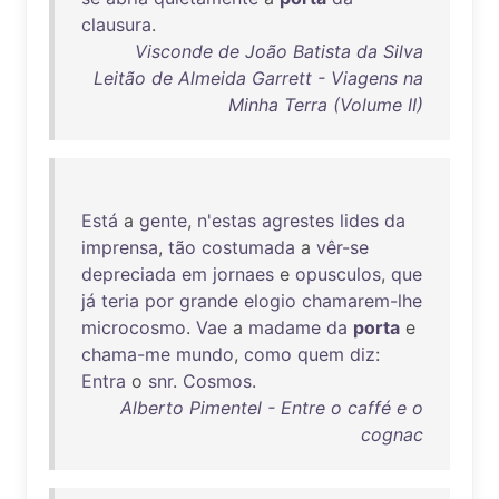
clausura
.
Visconde de João Batista da Silva
Leitão de Almeida Garrett - Viagens na
Minha Terra (Volume II)
Está
a
gente
,
n'estas
agrestes
lides
da
imprensa
,
tão
costumada
a
vêr-se
depreciada
em
jornaes
e
opusculos
,
que
já
teria
por
grande
elogio
chamarem-lhe
microcosmo
.
Vae
a
madame
da
porta
e
chama-me
mundo
,
como
quem
diz
:
Entra
o
snr
.
Cosmos
.
Alberto Pimentel - Entre o caffé e o
cognac