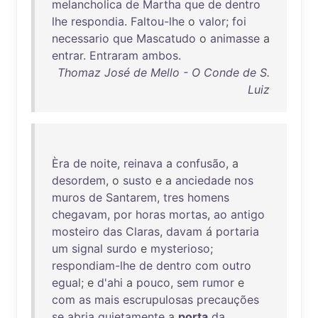
melancholica
de
Martha
que
de
dentro
lhe
respondia
.
Faltou-lhe
o
valor
;
foi
necessario
que
Mascatudo
o
animasse
a
entrar
.
Entraram
ambos
.
Thomaz José de Mello - O Conde de S.
Luiz
Èra
de
noite
,
reinava
a
confusão
, a
desordem
, o
susto
e a
anciedade
nos
muros
de
Santarem
,
tres
homens
chegavam
,
por
horas
mortas
,
ao
antigo
mosteiro
das
Claras
,
davam
á
portaria
um
signal
surdo
e
mysterioso
;
respondiam-lhe
de
dentro
com
outro
egual
; e
d'ahi
a
pouco
,
sem
rumor
e
com
as
mais
escrupulosas
precauções
se
abria
quietamente
a
porta
da