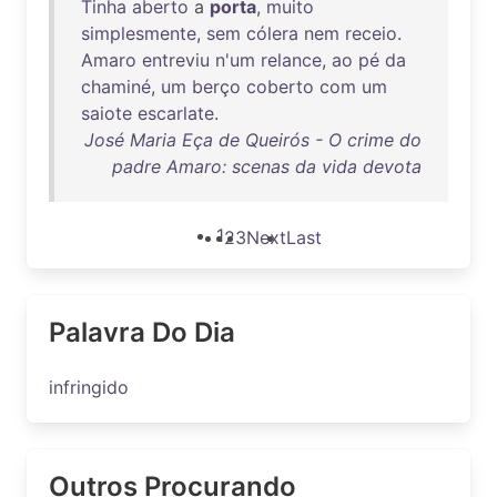
Tinha
aberto
a
porta
,
muito
simplesmente
,
sem
cólera
nem
receio
.
Amaro
entreviu
n'um
relance
,
ao
pé
da
chaminé
,
um
berço
coberto
com
um
saiote
escarlate
.
José Maria Eça de Queirós - O crime do
padre Amaro: scenas da vida devota
1
2
3
Next
Last
Palavra Do Dia
infringido
Outros Procurando