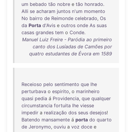
um
bebado
tão
nobre
e
tão
honrado
.
Alli
se
acharam
juntos
n'um
momento
No
bairro
de
Reimonde
celebrado
,
Os
da
Porta
d'Avis
e
outros
onde
As
suas
casas
grandes
tem
o
Conde
.
Manuel Luiz Freire - Paródia ao primeiro
canto dos Lusíadas de Camões por
quatro estudantes de Évora em 1589
Receioso
pelo
sentimento
que
lhe
perturbava
o
espirito
, o
marinheiro
quasi
pedia
á
Providencia
,
que
qualquer
circumstancia
fortuita
lhe
viesse
impedir
a
realização
dos
seus
desejos
!
Batendo
mansamente
á
porta
do
quarto
de
Jeronymo
,
ouviu
a
voz
doce
e