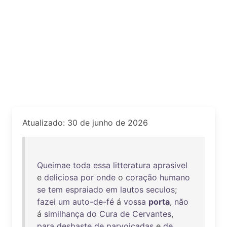
Atualizado: 30 de junho de 2026
Queimae
toda
essa
litteratura
aprasivel
e
deliciosa
por
onde
o
coração
humano
se
tem
espraiado
em
lautos
seculos
;
fazei
um
auto-de-fé
á
vossa
porta
,
não
á
similhança
do
Cura
de
Cervantes
,
para
desbaste
de
parvoiçadas
e
de