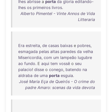
lhes
abrisse
a
porta
da
gloria
editando-
lhes
os
primeiros
livros
.
Alberto Pimentel - Vinte Annos de Vida
Litteraria
Era
estreita
,
de
casas
baixas
e
pobres
,
esmagada
pelas
altas
paredes
da
velha
Misericordia
,
com
um
lampeão
lugubre
ao
fundo
. E
aqui
tem
vossê
o
seu
palacio
!
disse
o
conego
,
batendo
na
aldraba
de
uma
porta
esguia
.
José Maria Eça de Queirós - O crime do
padre Amaro: scenas da vida devota