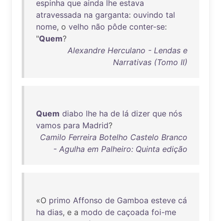
espinha
que
ainda
lhe
estava
atravessada
na
garganta
:
ouvindo
tal
nome
, o
velho
não
pôde
conter-se
:
"
Quem
?
Alexandre Herculano - Lendas e
Narrativas (Tomo II)
Quem
diabo
lhe
ha
de
lá
dizer
que
nós
vamos
para
Madrid
?
Camilo Ferreira Botelho Castelo Branco
- Agulha em Palheiro: Quinta edição
«O
primo
Affonso
de
Gamboa
esteve
cá
ha
dias
, e a
modo
de
caçoada
foi-me