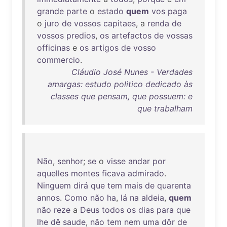
grande
parte
o
estado
quem
vos
paga
o
juro
de
vossos
capitaes
, a
renda
de
vossos
predios
,
os
artefactos
de
vossas
officinas
e
os
artigos
de
vosso
commercio
.
Cláudio José Nunes - Verdades
amargas: estudo politico dedicado às
classes que pensam, que possuem: e
que trabalham
Não
,
senhor
;
se
o
visse
andar
por
aquelles
montes
ficava
admirado
.
Ninguem
dirá
que
tem
mais
de
quarenta
annos
.
Como
não
ha
,
lá
na
aldeia
,
quem
não
reze
a
Deus
todos
os
dias
para
que
lhe
dê
saude
,
não
tem
nem
uma
dôr
de