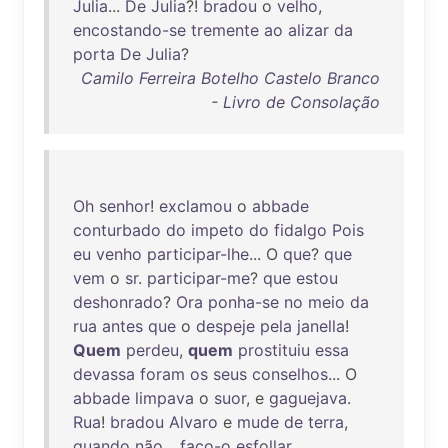
Julia
...
De
Julia
?!
bradou
o
velho
,
encostando-se
tremente
ao
alizar
da
porta
De
Julia
?
Camilo Ferreira Botelho Castelo Branco
- Livro de Consolação
Oh
senhor
!
exclamou
o
abbade
conturbado
do
impeto
do
fidalgo
Pois
eu
venho
participar-lhe
... O
que
?
que
vem
o
sr
.
participar-me
?
que
estou
deshonrado
?
Ora
ponha-se
no
meio
da
rua
antes
que
o
despeje
pela
janella
!
Quem
perdeu
,
quem
prostituiu
essa
devassa
foram
os
seus
conselhos
... O
abbade
limpava
o
suor
, e
gaguejava
.
Rua
!
bradou
Alvaro
e
mude
de
terra
,
quando
não
...
faço-o
esfollar
.