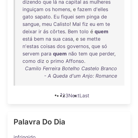
dizendo
que
lá
na
capital
as
mulheres
inguiçam
os
homens
, e
fazem
d'elles
gato
sapato
.
Eu
fiquei
sem
pinga
de
sangue
,
meu
Calisto
!
Mal
fiz
eu
em
te
deixar
ir
ás
côrtes
.
Bem
tolo
é
quem
está
bem
na
sua
casa
, e
se
mette
n'estas
coisas
dos
governos
,
que
só
servem
para
quem
não
tem
que
perder
,
como
diz
o
primo
Affonso
.
Camilo Ferreira Botelho Castelo Branco
- A Queda d'um Anjo: Romance
1
2
3
Next
Last
Palavra Do Dia
infringido