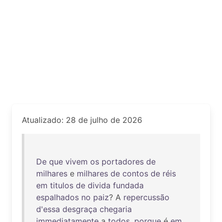
Atualizado: 28 de julho de 2026
De
que
vivem
os
portadores
de
milhares
e
milhares
de
contos
de
réis
em
titulos
de
divida
fundada
espalhados
no
paiz
? A
repercussão
d'essa
desgraça
chegaria
immediatamente
a
todos
,
porque
é
em