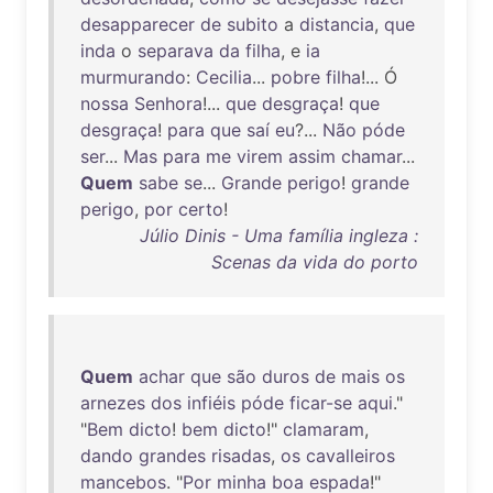
desapparecer
de
subito
a
distancia
,
que
inda
o
separava
da
filha
, e
ia
murmurando
:
Cecilia
...
pobre
filha
!... Ó
nossa
Senhora
!...
que
desgraça
!
que
desgraça
!
para
que
saí
eu
?...
Não
póde
ser
...
Mas
para
me
virem
assim
chamar
...
Quem
sabe
se
...
Grande
perigo
!
grande
perigo
,
por
certo
!
Júlio Dinis - Uma família ingleza :
Scenas da vida do porto
Quem
achar
que
são
duros
de
mais
os
arnezes
dos
infiéis
póde
ficar-se
aqui
."
"
Bem
dicto
!
bem
dicto
!"
clamaram
,
dando
grandes
risadas
,
os
cavalleiros
mancebos
. "
Por
minha
boa
espada
!"