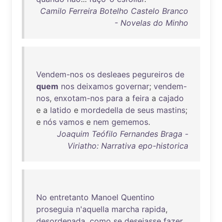
Camilo Ferreira Botelho Castelo Branco
- Novelas do Minho
Vendem-nos
os
desleaes
pegureiros
de
quem
nos
deixamos
governar
;
vendem-
nos
,
enxotam-nos
para
a
feira
a
cajado
e a
latido
e
mordedella
de
seus
mastins
;
e
nós
vamos
e
nem
gememos
.
Joaquim Teófilo Fernandes Braga -
Viriatho: Narrativa epo-historica
No
entretanto
Manoel
Quentino
proseguia
n'aquella
marcha
rapida
,
desordenada
,
como
se
desejasse
fazer