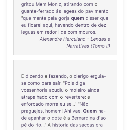
gritou
Mem
Moniz
,
atirando
com
o
guante-ferrado
ás
lageas
do
pavimento
"
que
mente
pela
gorja
quem
disser
que
eu
ficarei
aqui
,
havendo
dentro
de
dez
leguas
em
redor
lide
com
mouros
.
Alexandre Herculano - Lendas e
Narrativas (Tomo II)
E
dizendo
e
fazendo
, o
clerigo
erguia-
se
como
para
saír
. "
Pois
diga
vossenhoria
acudiu
o
moleiro
ainda
atrapalhado
com
o
revertere
: e
enforcado
morra
eu
se
..." "
Não
praguejes
,
homem
!
Ahi
vae
!
Quem
ha-
de
apanhar
o
dote
é a
Bernardina
d'ao
pé
do
rio
..." A
historia
das
saccas
era