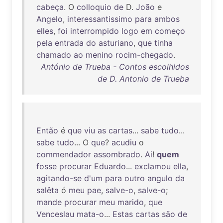
cabeça
. O
colloquio
de
D.
João
e
Angelo
,
interessantissimo
para
ambos
elles
,
foi
interrompido
logo
em
começo
pela
entrada
do
asturiano
,
que
tinha
chamado
ao
menino
rocim-chegado
.
António de Trueba - Contos escolhidos
de D. Antonio de Trueba
Então
é
que
viu
as
cartas
...
sabe
tudo
...
sabe
tudo
... O
que
?
acudiu
o
commendador
assombrado
.
Ai
!
quem
fosse
procurar
Eduardo
...
exclamou
ella
,
agitando-se
d'um
para
outro
angulo
da
salêta
ó
meu
pae
,
salve-o
,
salve-o
;
mande
procurar
meu
marido
,
que
Venceslau
mata-o
...
Estas
cartas
são
de