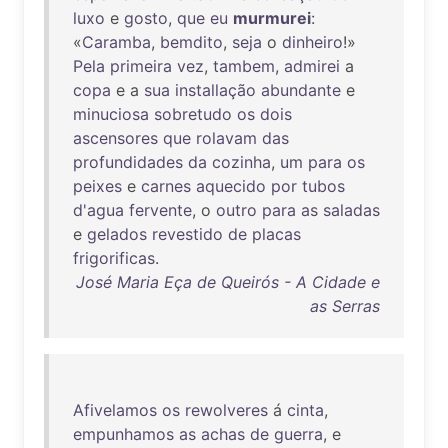
luxo
e
gosto
,
que
eu
murmurei
:
«
Caramba
,
bemdito
,
seja
o
dinheiro
!»
Pela
primeira
vez
,
tambem
,
admirei
a
copa
e a
sua
installação
abundante
e
minuciosa
sobretudo
os
dois
ascensores
que
rolavam
das
profundidades
da
cozinha
,
um
para
os
peixes
e
carnes
aquecido
por
tubos
d'agua
fervente
, o
outro
para
as
saladas
e
gelados
revestido
de
placas
frigorificas
.
José Maria Eça de Queirós - A Cidade e
as Serras
Afivelamos
os
rewolveres
á
cinta
,
empunhamos
as
achas
de
guerra
, e