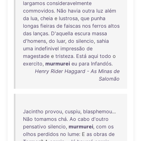
largamos
consideravelmente
commovidos
.
Não
havia
outra
luz
além
da
lua
,
cheia
e
lustrosa
,
que
punha
longas
fieiras
de
faiscas
nos
ferros
altos
das
lanças
.
D'aquella
escura
massa
d'homens
,
do
luar
,
do
silencio
,
sahia
uma
indefinivel
impressão
de
magestade
e
tristeza
.
Está
aqui
todo
o
exercito
,
murmurei
eu
para
Infandós
.
Henry Rider Haggard - As Minas de
Salomão
Jacintho
provou
,
cuspiu
,
blasphemou
...
Não
tomamos
chá
.
Ao
cabo
d'outro
pensativo
silencio
,
murmurei
,
com
os
olhos
perdidos
no
lume
: E
as
obras
de