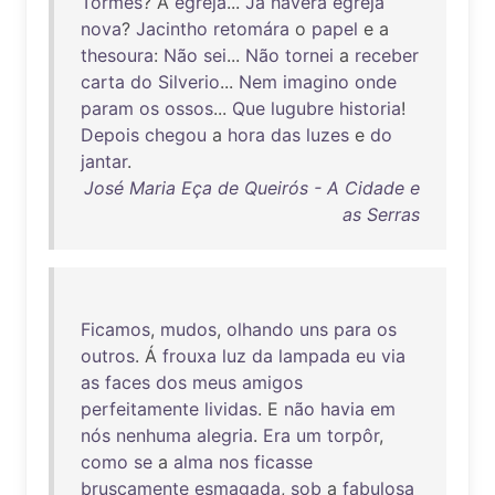
Tormes
? A
egreja
...
Já
haverá
egreja
nova
?
Jacintho
retomára
o
papel
e a
thesoura
:
Não
sei
...
Não
tornei
a
receber
carta
do
Silverio
...
Nem
imagino
onde
param
os
ossos
...
Que
lugubre
historia
!
Depois
chegou
a
hora
das
luzes
e
do
jantar
.
José Maria Eça de Queirós - A Cidade e
as Serras
Ficamos
,
mudos
,
olhando
uns
para
os
outros
. Á
frouxa
luz
da
lampada
eu
via
as
faces
dos
meus
amigos
perfeitamente
lividas
. E
não
havia
em
nós
nenhuma
alegria
.
Era
um
torpôr
,
como
se
a
alma
nos
ficasse
bruscamente
esmagada
,
sob
a
fabulosa