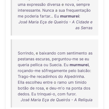
uma
expressão
diversa
e
nova
,
sempre
interessante
.
Nunca
a
sua
frequentação
me
poderia
fartar
...
Eu
murmurei
:
José Maria Eça de Queirós - A Cidade e
as Serras
Sorrindo
, e
baixando
com
sentimento
as
pestanas
escuras
,
perguntou-me
se
eu
queria
pellica
ou
Suecia
.
Eu
murmurei
,
roçando-me
sôfregamente
pelo
balcão
:
Trago-lhe
recadinhos
do
Alpedrinha
.
Ella
escolheu
entre
o
ramo
um
timido
botão
de
rosa
, e
deu-m'o
na
ponta
dos
dedos
.
Eu
trinquei-o
,
com
furor
.
José Maria Eça de Queirós - A Relíquia