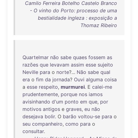
Camilo Ferreira Botelho Castelo Branco
- O vinho do Porto: processo de uma
bestialidade ingleza : exposição a
Thomaz Ribeiro
Quartelmar
não
sabe
quaes
fossem
as
razões
que
levavam
assim
esse
sujeito
Neville
para
o
norte
?...
Não
sabe
qual
era
o
fim
da
jornada
?
Ouvi
alguma
coisa
a
esse
respeito
,
murmurei
. E
calei-me
prudentemente
,
porque
nos
iamos
avisinhando
d'um
ponto
em
que
,
por
motivos
antigos
e
graves
,
eu
não
desejava
bolir
. O
barão
voltou-se
para
o
seu
companheiro
,
como
para
o
consultar
.