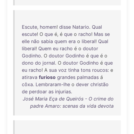
Escute
,
homem
!
disse
Natario
.
Qual
escute
! O
que
é, é
que
o
racho
!
Mas
se
elle
não
sabia
quem
era
o
liberal
!
Qual
liberal
!
Quem
eu
racho
é o
doutor
Godinho
. O
doutor
Godinho
é
que
é o
dono
do
jornal
. O
doutor
Godinho
é
que
eu
racho
! A
sua
voz
tinha
tons
roucos
: e
atirava
furioso
grandes
palmadas
á
côxa
.
Lembraram-lhe
o
dever
christão
de
perdoar
as
injurias
.
José Maria Eça de Queirós - O crime do
padre Amaro: scenas da vida devota