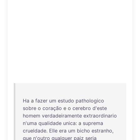
Ha
a
fazer
um
estudo
pathologico
sobre
o
coração
e o
cerebro
d'este
homem
verdadeiramente
extraordinario
n'uma
qualidade
unica
: a
suprema
crueldade
.
Elle
era
um
bicho
estranho
,
que
n'outro
qualquer
paiz
seria