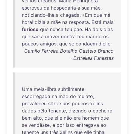
velhos
creados
.
Maria
Henriqueta
escreveu
da
hospedaria
a
sua
mãe
,
noticiando-lhe
a
chegada
. «
Em
que
má
hora
!
dizia
a
mãe
na
resposta
.
Está
mais
furioso
que
nunca
teu
pae
.
Ha
dois
dias
que
sae
a
mover
contra
teu
marido
os
poucos
amigos
,
que
se
condoem
d'elle
.
Camilo Ferreira Botelho Castelo Branco
- Estrellas Funestas
Uma
meia-libra
subtilmente
escorregada
na
mão
do
mulato
,
prevaleceu
sôbre
uns
poucos
xelins
dados
pêlo
tenente
,
dizendo
o
cocheiro
bem
alto
,
que
elle
não
era
homem
que
se
vendêsse
, e
por
isso
entregava
ao
tenente
uns
três
xelins
que
elle
tinha