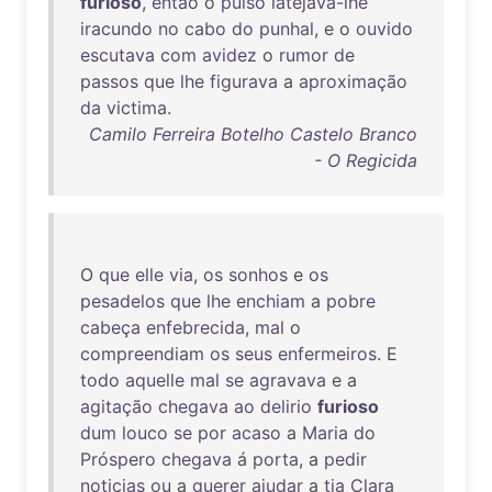
furioso
,
então
o
pulso
latejava-lhe
iracundo
no
cabo
do
punhal
, e o
ouvido
escutava
com
avidez
o
rumor
de
passos
que
lhe
figurava
a
aproximação
da
victima
.
Camilo Ferreira Botelho Castelo Branco
- O Regicida
O
que
elle
via
,
os
sonhos
e
os
pesadelos
que
lhe
enchiam
a
pobre
cabeça
enfebrecida
,
mal
o
compreendiam
os
seus
enfermeiros
. E
todo
aquelle
mal
se
agravava
e a
agitação
chegava
ao
delirio
furioso
dum
louco
se
por
acaso
a
Maria
do
Próspero
chegava
á
porta
, a
pedir
noticias
ou
a
querer
ajudar
a
tia
Clara