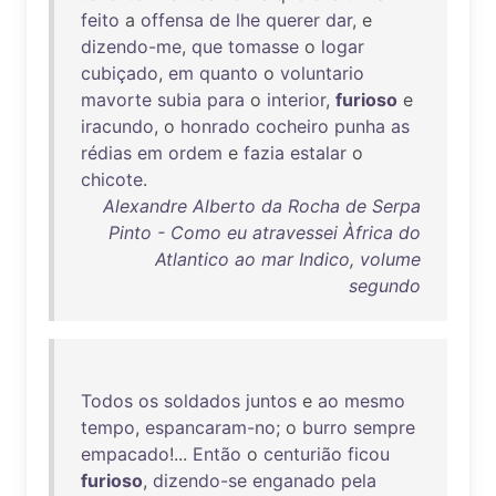
feito
a
offensa
de
lhe
querer
dar
, e
dizendo-me
,
que
tomasse
o
logar
cubiçado
,
em
quanto
o
voluntario
mavorte
subia
para
o
interior
,
furioso
e
iracundo
, o
honrado
cocheiro
punha
as
rédias
em
ordem
e
fazia
estalar
o
chicote
.
Alexandre Alberto da Rocha de Serpa
Pinto - Como eu atravessei Àfrica do
Atlantico ao mar Indico, volume
segundo
Todos
os
soldados
juntos
e
ao
mesmo
tempo
,
espancaram-no
; o
burro
sempre
empacado
!...
Então
o
centurião
ficou
furioso
,
dizendo-se
enganado
pela