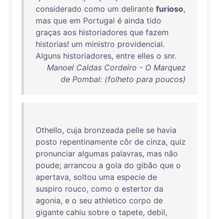
considerado
como
um
delirante
furioso
,
mas
que
em
Portugal
é
ainda
tido
graças
aos
historiadores
que
fazem
historias
!
um
ministro
providencial
.
Alguns
historiadores
,
entre
elles
o
snr
.
Manoel Caldas Cordeiro - O Marquez
de Pombal: (folheto para poucos)
Othello
,
cuja
bronzeada
pelle
se
havia
posto
repentinamente
côr
de
cinza
,
quiz
pronunciar
algumas
palavras
,
mas
não
poude
;
arrancou
a
gola
do
gibão
que
o
apertava
,
soltou
uma
especie
de
suspiro
rouco
,
como
o
estertor
da
agonia
, e o
seu
athletico
corpo
de
gigante
cahiu
sobre
o
tapete
,
debil
,