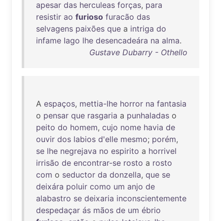
apesar
das
herculeas
forças
,
para
resistir
ao
furioso
furacão
das
selvagens
paixões
que
a
intriga
do
infame
Iago
lhe
desencadeára
na
alma
.
Gustave Dubarry - Othello
A
espaços
,
mettia-lhe
horror
na
fantasia
o
pensar
que
rasgaria
a
punhaladas
o
peito
do
homem
,
cujo
nome
havia
de
ouvir
dos
labios
d'elle
mesmo
;
porém
,
se
lhe
negrejava
no
espirito
a
horrivel
irrisão
de
encontrar-se
rosto
a
rosto
com
o
seductor
da
donzella
,
que
se
deixára
poluir
como
um
anjo
de
alabastro
se
deixaria
inconscientemente
despedaçar
ás
mãos
de
um
ébrio