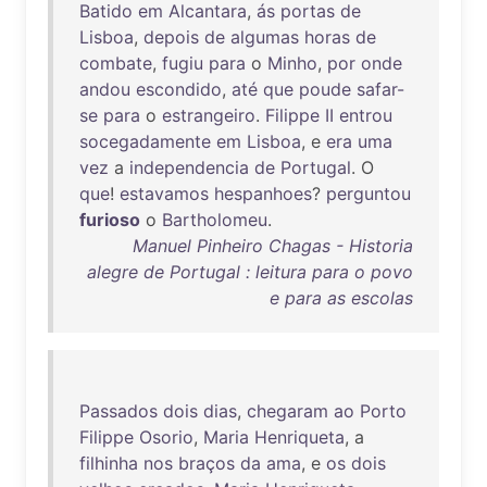
Batido
em
Alcantara
,
ás
portas
de
Lisboa
,
depois
de
algumas
horas
de
combate
,
fugiu
para
o
Minho
,
por
onde
andou
escondido
,
até
que
poude
safar-
se
para
o
estrangeiro
.
Filippe
II
entrou
socegadamente
em
Lisboa
, e
era
uma
vez
a
independencia
de
Portugal
. O
que
!
estavamos
hespanhoes
?
perguntou
furioso
o
Bartholomeu
.
Manuel Pinheiro Chagas - Historia
alegre de Portugal : leitura para o povo
e para as escolas
Passados
dois
dias
,
chegaram
ao
Porto
Filippe
Osorio
,
Maria
Henriqueta
, a
filhinha
nos
braços
da
ama
, e
os
dois