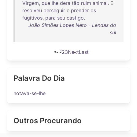
Virgem
,
que
lhe
dera
tão
ruim
animal
. E
resolveu
perseguir
e
prender
os
fugitivos
,
para
seu
castigo
.
João Simões Lopes Neto - Lendas do
sul
1
2
3
Next
Last
Palavra Do Dia
notava-se-lhe
Outros Procurando