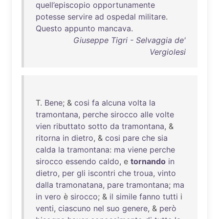
quell’episcopio
opportunamente
potesse
servire
ad
ospedal
militare
.
Questo
appunto
mancava
.
Giuseppe Tigri - Selvaggia de'
Vergiolesi
T.
Bene
; &
cosi
fa
alcuna
volta
la
tramontana
,
perche
sirocco
alle
volte
vien
ributtato
sotto
da
tramontana
, &
ritorna
in
dietro
, &
cosi
pare
che
sia
calda
la
tramontana
:
ma
viene
perche
sirocco
essendo
caldo
, e
tornando
in
dietro
,
per
gli
iscontri
che
troua
,
vinto
dalla
tramonatana
,
pare
tramontana
;
ma
in
vero
è
sirocco
; &
il
simile
fanno
tutti
i
venti
,
ciascuno
nel
suo
genere
, &
però