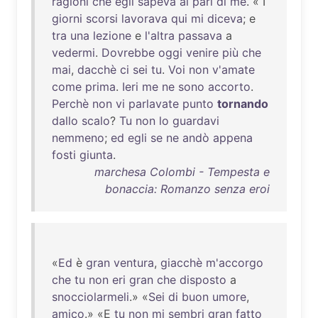
ragioni
che
egli
sapeva
al
pari
di
me
. « I
giorni
scorsi
lavorava
qui
mi
diceva
; e
tra
una
lezione
e
l'altra
passava
a
vedermi
.
Dovrebbe
oggi
venire
più
che
mai
,
dacchè
ci
sei
tu
.
Voi
non
v'amate
come
prima
.
Ieri
me
ne
sono
accorto
.
Perchè
non
vi
parlavate
punto
tornando
dallo
scalo
?
Tu
non
lo
guardavi
nemmeno
;
ed
egli
se
ne
andò
appena
fosti
giunta
.
marchesa Colombi - Tempesta e
bonaccia: Romanzo senza eroi
«
Ed
è
gran
ventura
,
giacchè
m'accorgo
che
tu
non
eri
gran
che
disposto
a
snocciolarmeli
.» «
Sei
di
buon
umore
,
amico
.» «E
tu
non
mi
sembri
gran
fatto