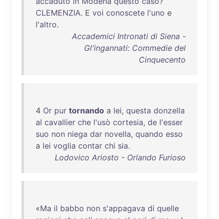
accaduto
in
Modena
questo
caso
?
CLEMENZIA
. E
voi
conoscete
l'uno
e
l'altro
.
Accademici Intronati di Siena -
Gl'ingannati: Commedie del
Cinquecento
4
Or
pur
tornando
a
lei
,
questa
donzella
al
cavallier
che
l'usò
cortesia
,
de
l'esser
suo
non
niega
dar
novella
,
quando
esso
a
lei
voglia
contar
chi
sia
.
Lodovico Ariosto - Orlando Furioso
«
Ma
il
babbo
non
s'appagava
di
quelle