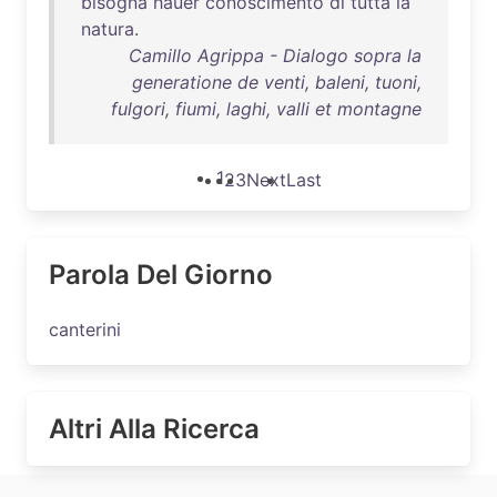
bisogna
hauer
conoscimento
di
tutta
la
natura
.
Camillo Agrippa - Dialogo sopra la
generatione de venti, baleni, tuoni,
fulgori, fiumi, laghi, valli et montagne
1
2
3
Next
Last
Parola Del Giorno
canterini
Altri Alla Ricerca