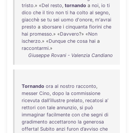
tristo
.» «
Del
resto
,
tornando
a
noi
,
io
ti
dico
che
il
tiro
non
ti
ha
colto
al
segno
,
giacchè
se
tu
sei
uomo
d'onore
,
m'avrai
presto
a
sborsare
i
cinquanta
fiorini
che
hai
promesso
.» «
Davvero
?» «
Non
ischerzo
.» «
Dunque
che
cosa
hai
a
raccontarmi
.»
Giuseppe Rovani - Valenzia Candiano
Tornando
ora
al
nostro
racconto
,
messer
Cino
,
dopo
la
commissione
ricevuta
dall’illustre
prelato
,
recatosi
a’
rettori
con
tale
annunzio
,
si
può
immaginar
facilmente
con
che
segni
di
gradimento
accettarono
la
generosa
offerta
!
Subito
anzi
furon
d’avviso
che