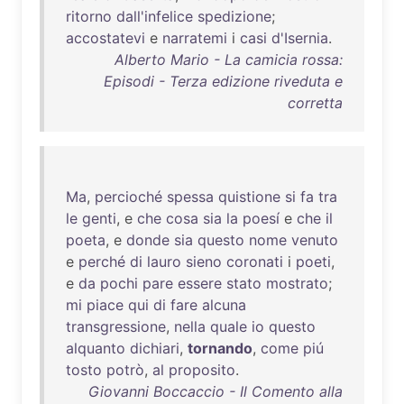
ritorno
dall'infelice
spedizione
;
accostatevi
e
narratemi
i
casi
d'Isernia
.
Alberto Mario - La camicia rossa:
Episodi - Terza edizione riveduta e
corretta
Ma
,
percioché
spessa
quistione
si
fa
tra
le
genti
, e
che
cosa
sia
la
poesí
e
che
il
poeta
, e
donde
sia
questo
nome
venuto
e
perché
di
lauro
sieno
coronati
i
poeti
,
e
da
pochi
pare
essere
stato
mostrato
;
mi
piace
qui
di
fare
alcuna
transgressione
,
nella
quale
io
questo
alquanto
dichiari
,
tornando
,
come
piú
tosto
potrò
,
al
proposito
.
Giovanni Boccaccio - Il Comento alla