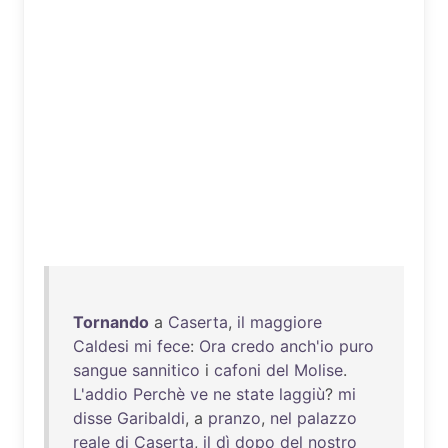
Tornando
a
Caserta
,
il
maggiore
Caldesi
mi
fece
:
Ora
credo
anch'io
puro
sangue
sannitico
i
cafoni
del
Molise
.
L'addio
Perchè
ve
ne
state
laggiù
?
mi
disse
Garibaldi
, a
pranzo
,
nel
palazzo
reale
di
Caserta
,
il
dì
dopo
del
nostro