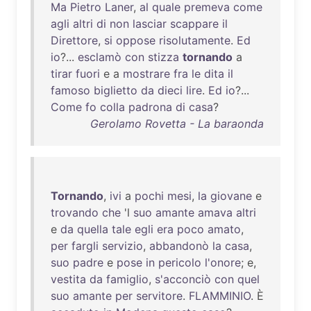
Ma
Pietro
Laner
,
al
quale
premeva
come
agli
altri
di
non
lasciar
scappare
il
Direttore
,
si
oppose
risolutamente
.
Ed
io
?...
esclamò
con
stizza
tornando
a
tirar
fuori
e a
mostrare
fra
le
dita
il
famoso
biglietto
da
dieci
lire
.
Ed
io
?...
Come
fo
colla
padrona
di
casa
?
Gerolamo Rovetta - La baraonda
Tornando
,
ivi
a
pochi
mesi
,
la
giovane
e
trovando
che
'l
suo
amante
amava
altri
e
da
quella
tale
egli
era
poco
amato
,
per
fargli
servizio
,
abbandonò
la
casa
,
suo
padre
e
pose
in
pericolo
l'onore
; e,
vestita
da
famiglio
,
s'acconciò
con
quel
suo
amante
per
servitore
.
FLAMMINIO
. È