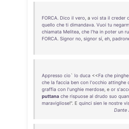
FORCA
.
Dico
il
vero
, a
voi
sta
il
creder
quello
che
ti
dimandava
.
Vuoi
tu
negarm
chiamata
Melitea
,
che
l'ha
in
poter
un
ru
FORCA
.
Signor
no
,
signor
sí
,
eh
,
padron
Appresso
cio
`
lo
duca
<<
Fa
che
pinghe
che
la
faccia
ben
con
l'occhio
attinghe
graffia
con
l'unghie
merdose
, e
or
s'acc
puttana
che
rispuose
al
drudo
suo
qua
maravigliose
!". E
quinci
sien
le
nostre
vi
Dante 