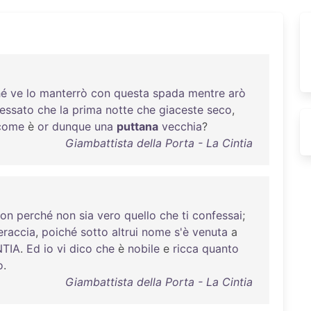
hé
ve
lo
manterrò
con
questa
spada
mentre
arò
essato
che
la
prima
notte
che
giaceste
seco
,
come
è
or
dunque
una
puttana
vecchia
?
Giambattista della Porta - La Cintia
non
perché
non
sia
vero
quello
che
ti
confessai
;
eraccia
,
poiché
sotto
altrui
nome
s'è
venuta
a
NTIA
.
Ed
io
vi
dico
che
è
nobile
e
ricca
quanto
o
.
Giambattista della Porta - La Cintia