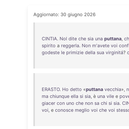
Aggiornato: 30 giugno 2026
CINTIA
.
Nol
dite
che
sia
una
puttana
,
c
spirito
a
reggerla
.
Non
m'avete
voi
conf
godeste
le
primizie
della
sua
virginitá
?
ERASTO
.
Ho
detto
«
puttana
vecchia
»,
ma
chiunque
ella
si
sia
, è
una
vile
e
pov
giacer
con
uno
che
non
sa
chi
si
sia
.
CI
voi
, e
conosce
meglio
voi
che
voi
stess