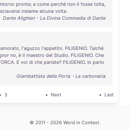
intorno
pronte
; e
come
perché
non
li
fosse
tolta
,
sciavansi
insieme
alcuna
volta
.
Dante Alighieri - La Divina Commedia di Dante
samorato
,
l'aguzzo
l'appetito
.
FILIGENIO
.
Talché
gnor
no
, è
il
maestro
del
Studio
.
FILIGENIO
.
Che
FORCA
. E
voi
di
che
parlate
?
FILIGENIO
.
Io
parlo
Giambattista della Porta - La carbonaria
3
Next
Last
© 2011 - 2026 Word in Context.