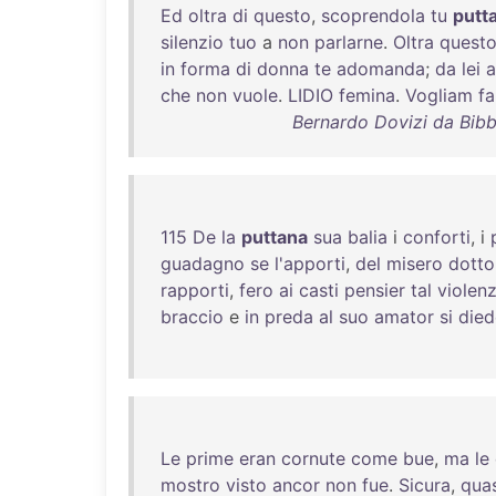
Ed
oltra
di
questo
,
scoprendola
tu
putt
silenzio
tuo
a
non
parlarne
.
Oltra
quest
in
forma
di
donna
te
adomanda
;
da
lei
a
che
non
vuole
.
LIDIO
femina
.
Vogliam
fa
Bernardo Dovizi da Bib
115
De
la
puttana
sua
balia
i
conforti
, i
guadagno
se
l'apporti
,
del
misero
dotto
rapporti
,
fero
ai
casti
pensier
tal
violen
braccio
e
in
preda
al
suo
amator
si
died
Le
prime
eran
cornute
come
bue
,
ma
le
mostro
visto
ancor
non
fue
.
Sicura
,
quas