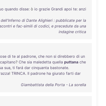
uo
quando
disse
: ò
io
grazie
Grandi
apoi
te
:
anzi
dell'Inferno di Dante Alighieri : pubblicate per la
scontri e fac-simili di codici, e precedute da una
indagine critica
ose
di
te
al
padrone
,
che
non
si
direbbero
di
un
capitano
?
Che
sia
maledetta
quella
puttana
che
sa
sua
,
ti
fará
dar
cinquanta
bastonate
.
razza
!
TRINCA
.
Il
padrone
ha
giurato
farti
dar
Giambattista della Porta - La sorella