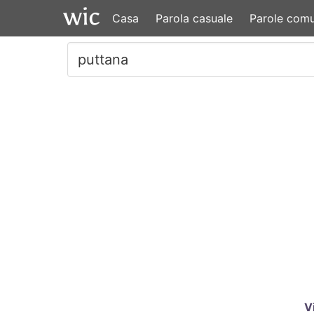
Casa
Parola casuale
Parole comu
V