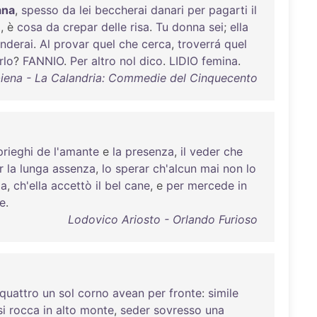
ana
,
spesso
da
lei
beccherai
danari
per
pagarti
il
o
, è
cosa
da
crepar
delle
risa
.
Tu
donna
sei
;
ella
nderai
.
Al
provar
quel
che
cerca
,
troverrá
quel
rlo
?
FANNIO
.
Per
altro
nol
dico
.
LIDIO
femina
.
biena - La Calandria: Commedie del Cinquecento
prieghi
de
l'amante
e
la
presenza
,
il
veder
che
r
la
lunga
assenza
,
lo
sperar
ch'alcun
mai
non
lo
za
,
ch'ella
accettò
il
bel
cane
, e
per
mercede
in
e
.
Lodovico Ariosto - Orlando Furioso
quattro
un
sol
corno
avean
per
fronte
:
simile
i
rocca
in
alto
monte
,
seder
sovresso
una