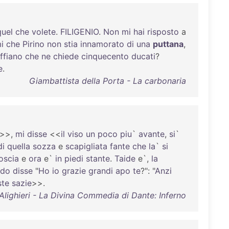
quel
che
volete
.
FILIGENIO
.
Non
mi
hai
risposto
a
i
che
Pirino
non
stia
innamorato
di
una
puttana
,
ffiano
che
ne
chiede
cinquecento
ducati
?
e
.
Giambattista della Porta - La carbonaria
>>,
mi
disse
<<
il
viso
un
poco
piu
`
avante
,
si
`
di
quella
sozza
e
scapigliata
fante
che
la
`
si
oscia
e
ora
e`
in
piedi
stante
.
Taide
e`,
la
ndo
disse
"
Ho
io
grazie
grandi
apo
te
?": "
Anzi
ste
sazie
>>.
Alighieri - La Divina Commedia di Dante: Inferno