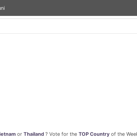
ni
ietnam
or
Thailand
? Vote for the
TOP Country
of the Week