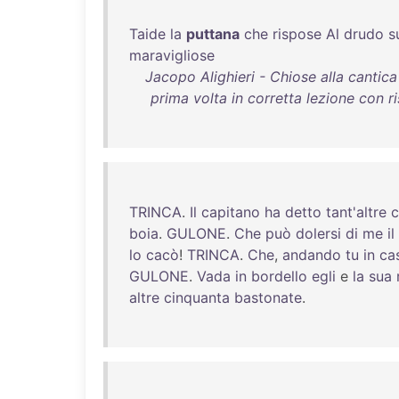
Taide
la
puttana
che
rispose
Al
drudo
s
maravigliose
Jacopo Alighieri - Chiose alla cantica 
prima volta in corretta lezione con ri
TRINCA
.
Il
capitano
ha
detto
tant'altre
c
boia
.
GULONE
.
Che
può
dolersi
di
me
il
lo
cacò
!
TRINCA
.
Che
,
andando
tu
in
ca
GULONE
.
Vada
in
bordello
egli
e
la
sua
altre
cinquanta
bastonate
.