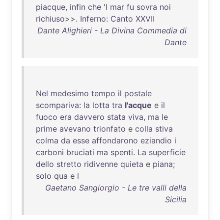
piacque
,
infin
che
'l
mar
fu
sovra
noi
richiuso
>>.
Inferno
:
Canto
XXVII
Dante Alighieri - La Divina Commedia di
Dante
Nel
medesimo
tempo
il
postale
scompariva
:
la
lotta
tra
l'acque
e
il
fuoco
era
davvero
stata
viva
,
ma
le
prime
avevano
trionfato
e
colla
stiva
colma
da
esse
affondarono
eziandio
i
carboni
bruciati
ma
spenti
.
La
superficie
dello
stretto
ridivenne
quieta
e
piana
;
solo
qua
e l
Gaetano Sangiorgio - Le tre valli della
Sicilia