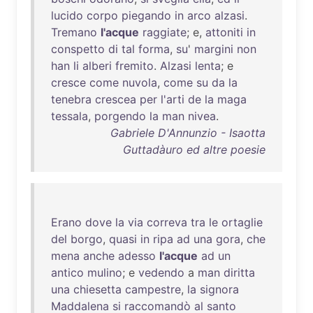
lucido
corpo
piegando
in
arco
alzasi
.
Tremano
l'acque
raggiate
; e,
attoniti
in
conspetto
di
tal
forma
,
su
'
margini
non
han
li
alberi
fremito
.
Alzasi
lenta
; e
cresce
come
nuvola
,
come
su
da
la
tenebra
crescea
per
l'arti
de
la
maga
tessala
,
porgendo
la
man
nivea
.
Gabriele D'Annunzio - Isaotta
Guttadàuro ed altre poesie
Erano
dove
la
via
correva
tra
le
ortaglie
del
borgo
,
quasi
in
ripa
ad
una
gora
,
che
mena
anche
adesso
l'acque
ad
un
antico
mulino
; e
vedendo
a
man
diritta
una
chiesetta
campestre
,
la
signora
Maddalena
si
raccomandò
al
santo