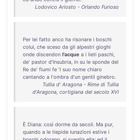
Lodovico Ariosto - Orlando Furioso
Per
lei
fatto
anco
ha
risonare
i
boschi
colui
,
che
sceso
da
gli
alpestri
gioghi
onde
discendon
l'acque
a i
lieti
paschi
,
de
'
pastor
d'Insubria
,
in
su
le
sponde
del
Re
de
'
fiumi
fe
'l
suo
nome
chiaro
cantando
a
l'ombra
d'un
gentil
ginebro
.
Tullia d' Aragona - Rime di Tullia
d'Aragona, cortigiana del secolo XVI
È
Diana
:
così
dorme
da
secoli
.
Ma
pur
,
quando
a
le
tiepide
lunazïoni
estive
i
boschi
odorano
,
si
sveglia
ella
;
ed
il