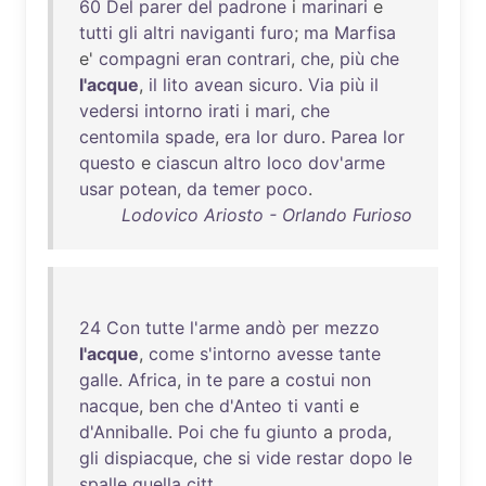
60
Del
parer
del
padrone
i
marinari
e
tutti
gli
altri
naviganti
furo
;
ma
Marfisa
e'
compagni
eran
contrari
,
che
,
più
che
l'acque
,
il
lito
avean
sicuro
.
Via
più
il
vedersi
intorno
irati
i
mari
,
che
centomila
spade
,
era
lor
duro
.
Parea
lor
questo
e
ciascun
altro
loco
dov'arme
usar
potean
,
da
temer
poco
.
Lodovico Ariosto - Orlando Furioso
24
Con
tutte
l'arme
andò
per
mezzo
l'acque
,
come
s'intorno
avesse
tante
galle
.
Africa
,
in
te
pare
a
costui
non
nacque
,
ben
che
d'Anteo
ti
vanti
e
d'Anniballe
.
Poi
che
fu
giunto
a
proda
,
gli
dispiacque
,
che
si
vide
restar
dopo
le
spalle
quella
citt