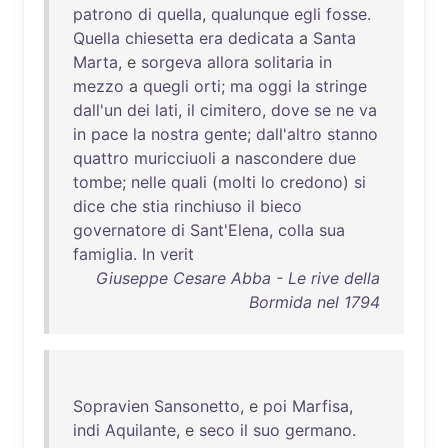
patrono
di
quella
,
qualunque
egli
fosse
.
Quella
chiesetta
era
dedicata
a
Santa
Marta
, e
sorgeva
allora
solitaria
in
mezzo
a
quegli
orti
;
ma
oggi
la
stringe
dall'un
dei
lati
,
il
cimitero
,
dove
se
ne
va
in
pace
la
nostra
gente
;
dall'altro
stanno
quattro
muricciuoli
a
nascondere
due
tombe
;
nelle
quali
(
molti
lo
credono
)
si
dice
che
stia
rinchiuso
il
bieco
governatore
di
Sant'Elena
,
colla
sua
famiglia
.
In
verit
Giuseppe Cesare Abba - Le rive della
Bormida nel 1794
Sopravien
Sansonetto
, e
poi
Marfisa
,
indi
Aquilante
, e
seco
il
suo
germano
.