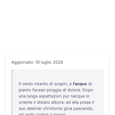
Aggiornato: 10 luglio 2026
Il
vento
intanto
di
sospiri
, e
l'acque
di
pianto
facean
pioggia
di
dolore
.
Dopo
una
lunga
aspettazion
pur
nacque
in
oriente
il
disiato
albore
:
ed
ella
prese
il
suo
destrier
ch'intorno
giva
pascendo
,
ed
andò
contra
il
giorno
.