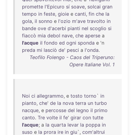
promette
l'Epicuro
sí
soave
,
solcai
gran
tempo
in
feste
,
gioie
e
canti
,
fin
che
la
gola
,
il
sonno
e
l'ozio
m'ave
travolto
in
bande
ove
d'acerbi
pianti
nel
scoglio
si
fiaccò
mia
debol
nave
,
che
aperse
a
l'acque
il
fondo
ed
ogni
sponda
e 'n
preda
mi
lasciò
de
'
pesci
a
l'onda
.
Teofilo Folengo - Caos del Triperuno:
Opere Italiane Vol. 1
Noi
ci
allegrammo
, e
tosto
torno
`
in
pianto
,
che
'
de
la
nova
terra
un
turbo
nacque
, e
percosse
del
legno
il
primo
canto
.
Tre
volte
il
fe
'
girar
con
tutte
l'acque
; a
la
quarta
levar
la
poppa
in
suso
e
la
prora
ire
in
giu
`,
com'altrui