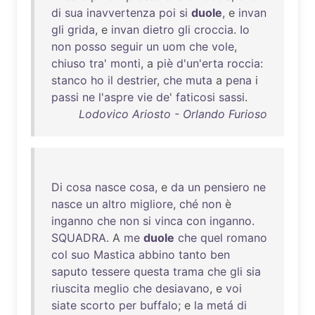
di
sua
inavvertenza
poi
si
duole
, e
invan
gli
grida
, e
invan
dietro
gli
croccia
.
Io
non
posso
seguir
un
uom
che
vole
,
chiuso
tra
'
monti
, a
piè
d'un'erta
roccia
:
stanco
ho
il
destrier
,
che
muta
a
pena
i
passi
ne
l'aspre
vie
de
'
faticosi
sassi
.
Lodovico Ariosto - Orlando Furioso
Di
cosa
nasce
cosa
, e
da
un
pensiero
ne
nasce
un
altro
migliore
,
ché
non
è
inganno
che
non
si
vinca
con
inganno
.
SQUADRA
. A
me
duole
che
quel
romano
col
suo
Mastica
abbino
tanto
ben
saputo
tessere
questa
trama
che
gli
sia
riuscita
meglio
che
desiavano
, e
voi
siate
scorto
per
buffalo
; e
la
metá
di