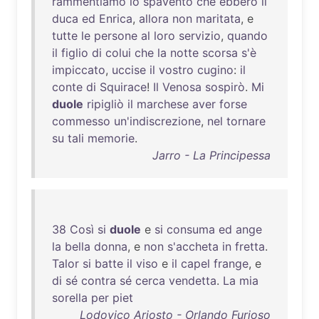
rammentiamo
lo
spavento
che
ebbero
il
duca
ed
Enrica
,
allora
non
maritata
, e
tutte
le
persone
al
loro
servizio
,
quando
il
figlio
di
colui
che
la
notte
scorsa
s'è
impiccato
,
uccise
il
vostro
cugino
:
il
conte
di
Squirace
!
Il
Venosa
sospirò
.
Mi
duole
ripigliò
il
marchese
aver
forse
commesso
un'indiscrezione
,
nel
tornare
su
tali
memorie
.
Jarro - La Principessa
38
Così
si
duole
e
si
consuma
ed
ange
la
bella
donna
, e
non
s'accheta
in
fretta
.
Talor
si
batte
il
viso
e
il
capel
frange
, e
di
sé
contra
sé
cerca
vendetta
.
La
mia
sorella
per
piet
Lodovico Ariosto - Orlando Furioso