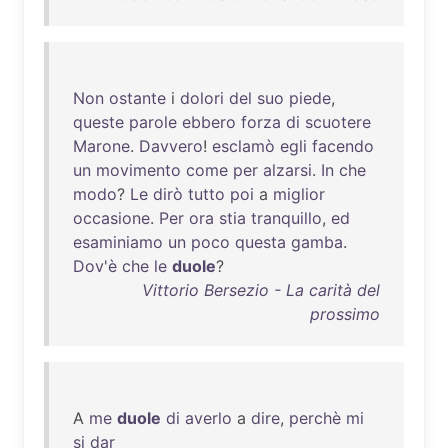
Non
ostante
i
dolori
del
suo
piede
,
queste
parole
ebbero
forza
di
scuotere
Marone
.
Davvero
!
esclamò
egli
facendo
un
movimento
come
per
alzarsi
.
In
che
modo
?
Le
dirò
tutto
poi
a
miglior
occasione
.
Per
ora
stia
tranquillo
,
ed
esaminiamo
un
poco
questa
gamba
.
Dov'è
che
le
duole
?
Vittorio Bersezio - La carità del
prossimo
A
me
duole
di
averlo
a
dire
,
perchè
mi
si
dar