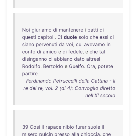
Noi
giuriamo
di
mantenere
i
patti
di
questi
capitoli
.
Ci
duole
solo
che
essi
ci
siano
pervenuti
da
voi
,
cui
avevamo
in
conto
di
amico
e
di
fedele
, e
che
tal
disinganno
ci
abbiano
dato
altresì
Rodolfo
,
Bertoldo
e
Guelfo
.
Ora
,
potete
partire
.
Ferdinando Petruccelli della Gattina - Il
re dei re, vol. 2 (di 4): Convoglio diretto
nell'XI secolo
39
Così
il
rapace
nibio
furar
suole
il
misero
pulcin
presso
alla
chioccia
,
che