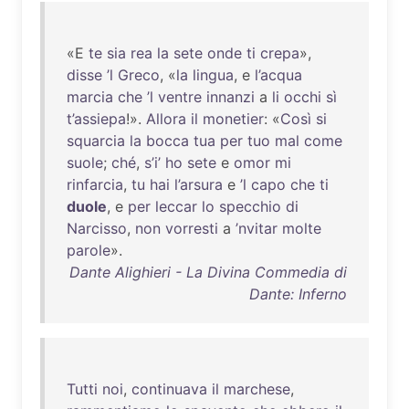
«E
te
sia
rea
la
sete
onde
ti
crepa
»,
disse
’l
Greco
, «
la
lingua
, e
l’acqua
marcia
che
’l
ventre
innanzi
a
li
occhi
sì
t’assiepa
!».
Allora
il
monetier
: «
Così
si
squarcia
la
bocca
tua
per
tuo
mal
come
suole
;
ché
,
s’i’
ho
sete
e
omor
mi
rinfarcia
,
tu
hai
l’arsura
e
’l
capo
che
ti
duole
, e
per
leccar
lo
specchio
di
Narcisso
,
non
vorresti
a
’nvitar
molte
parole
».
Dante Alighieri - La Divina Commedia di
Dante: Inferno
Tutti
noi
,
continuava
il
marchese
,