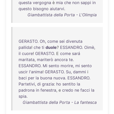
questa
vergogna
è
mia
che
non
sappi
in
questo
bisogno
aiutarvi
.
Giambattista della Porta - L'Olimpia
GERASTO
.
Oh
,
come
sei
divenuta
pallida
!
che
ti
duole
?
ESSANDRO
.
Oimè
,
il
cuore
!
GERASTO
. E
come
sará
maritata
,
mariterò
ancora
te
.
ESSANDRO
.
Mi
sento
morire
,
mi
sento
uscir
l'anima
!
GERASTO
.
Su
,
dammi
i
baci
per
la
buona
nuova
.
ESSANDRO
.
Partetivi
,
di
grazia
:
ho
sentito
la
padrona
in
fenestra
, e
credo
ne
facci
la
spia
.
Giambattista della Porta - La fantesca