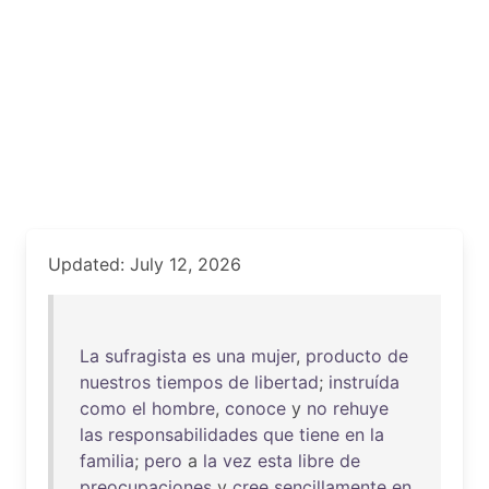
Updated: July 12, 2026
La
sufragista
es
una
mujer
,
producto
de
nuestros
tiempos
de
libertad
;
instruída
como
el
hombre
,
conoce
y
no
rehuye
las
responsabilidades
que
tiene
en
la
familia
;
pero
a
la
vez
esta
libre
de
preocupaciones
y
cree
sencillamente
en