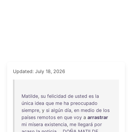
Updated: July 18, 2026
Matilde
,
su
felicidad
de
usted
es
la
única
idea
que
me
ha
preocupado
siempre
, y
si
algún
día
,
en
medio
de
los
países
remotos
en
que
voy
a
arrastrar
mi
mísera
existencia
,
me
llegará
por
acaso
la
noticia
....
DOÑA
MATILDE
.