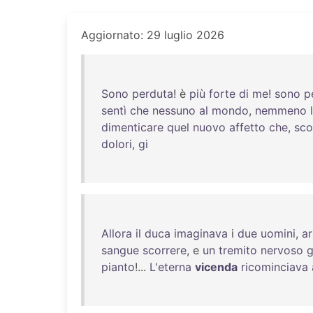
Aggiornato: 29 luglio 2026
Sono
perduta
! è
più
forte
di
me
!
sono
p
sentì
che
nessuno
al
mondo
,
nemmeno
dimenticare
quel
nuovo
affetto
che
,
sco
dolori
,
gi
Allora
il
duca
imaginava
i
due
uomini
,
ar
sangue
scorrere
, e
un
tremito
nervoso
g
pianto
!...
L'eterna
vicenda
ricominciava