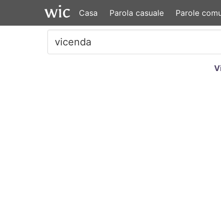
Casa
Parola casuale
Parole comu
V