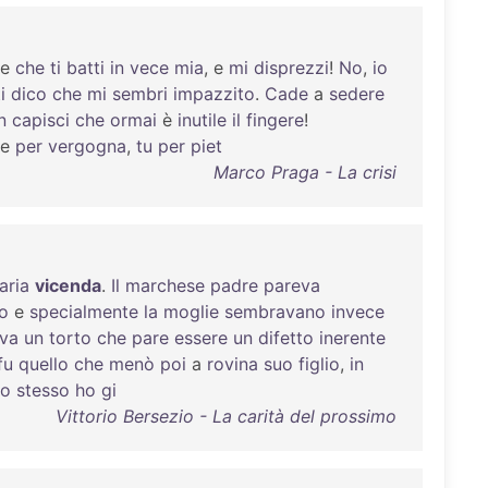
 e
che
ti
batti
in
vece
mia
, e
mi
disprezzi
!
No
,
io
i
dico
che
mi
sembri
impazzito
.
Cade
a
sedere
n
capisci
che
ormai
è
inutile
il
fingere
!
e
per
vergogna
,
tu
per
piet
Marco Praga - La crisi
aria
vicenda
.
Il
marchese
padre
pareva
lo
e
specialmente
la
moglie
sembravano
invece
va
un
torto
che
pare
essere
un
difetto
inerente
fu
quello
che
menò
poi
a
rovina
suo
figlio
,
in
io
stesso
ho
gi
Vittorio Bersezio - La carità del prossimo