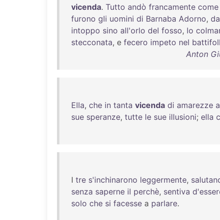
vicenda
.
Tutto
andò
francamente
come
furono
gli
uomini
di
Barnaba
Adorno
,
da
intoppo
sino
all'orlo
del
fosso
,
lo
colma
stecconata
, e
fecero
impeto
nel
battifol
Anton Giu
Ella
,
che
in
tanta
vicenda
di
amarezze
a
sue
speranze
,
tutte
le
sue
illusioni
;
ella
I
tre
s'inchinarono
leggermente
,
salutan
senza
saperne
il
perchè
,
sentiva
d'esser
solo
che
si
facesse
a
parlare
.