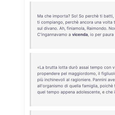
Ma
che
importa
?
So
!
So
perchè
ti
batti
,
ti
compiango
,
perchè
ancora
una
volta
t
sul
divano
.
Ah
,
finiamola
,
Raimondo
.
No
C'ingannavamo
a
vicenda
,
io
per
paura
«
La
brutta
lotta
durò
assai
tempo
con
v
propendere
pel
maggiordomo
,
il
figliuo
più
inchinevoli
al
ragioniere
.
Pannini
ave
all'organismo
di
quella
famiglia
,
poichè
quel
tempo
appena
adolescente
, e
che