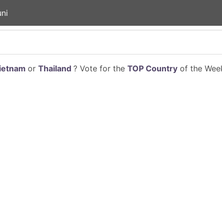
ni
ietnam
or
Thailand
? Vote for the
TOP Country
of the Week