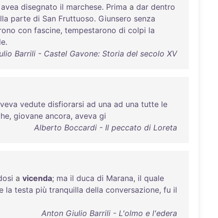
avea
disegnato
il
marchese
.
Prima
a
dar
dentro
lla
parte
di
San
Fruttuoso
.
Giunsero
senza
rono
con
fascine
,
tempestarono
di
colpi
la
le
.
lio Barrili - Castel Gavone: Storia del secolo XV
veva
vedute
disfiorarsi
ad
una
ad
una
tutte
le
che
,
giovane
ancora
,
aveva
gi
Alberto Boccardi - Il peccato di Loreta
dosi
a
vicenda
;
ma
il
duca
di
Marana
,
il
quale
e
la
testa
più
tranquilla
della
conversazione
,
fu
il
Anton Giulio Barrili - L'olmo e l'edera