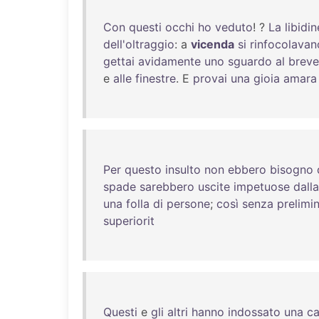
Con
questi
occhi
ho
veduto
! ?
La
libidin
dell'oltraggio
: a
vicenda
si
rinfocolavan
gettai
avidamente
uno
sguardo
al
breve
e
alle
finestre
. E
provai
una
gioia
amara
Per
questo
insulto
non
ebbero
bisogno
spade
sarebbero
uscite
impetuose
dalla
una
folla
di
persone
;
così
senza
prelimi
superiorit
Questi
e
gli
altri
hanno
indossato
una
ca