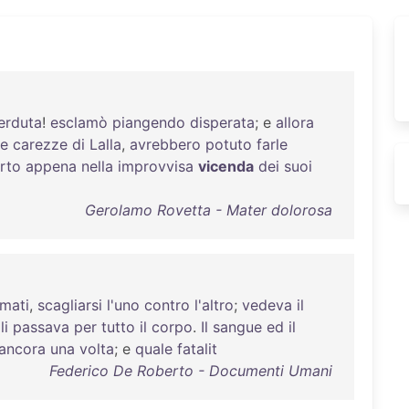
erduta
!
esclamò
piangendo
disperata
; e
allora
le
carezze
di
Lalla
,
avrebbero
potuto
farle
rto
appena
nella
improvvisa
vicenda
dei
suoi
Gerolamo Rovetta - Mater dolorosa
mati
,
scagliarsi
l'uno
contro
l'altro
;
vedeva
il
li
passava
per
tutto
il
corpo
.
Il
sangue
ed
il
ancora
una
volta
; e
quale
fatalit
Federico De Roberto - Documenti Umani