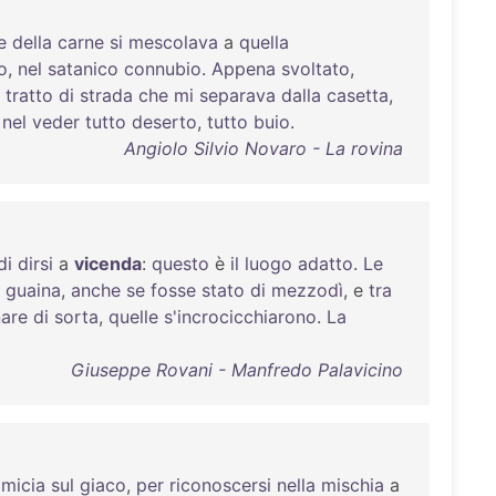
e
della
carne
si
mescolava
a
quella
o
,
nel
satanico
connubio
.
Appena
svoltato
,
tratto
di
strada
che
mi
separava
dalla
casetta
,
nel
veder
tutto
deserto
,
tutto
buio
.
Angiolo Silvio Novaro - La rovina
di
dirsi
a
vicenda
:
questo
è
il
luogo
adatto
.
Le
guaina
,
anche
se
fosse
stato
di
mezzodì
, e
tra
nare
di
sorta
,
quelle
s'incrocicchiarono
.
La
Giuseppe Rovani - Manfredo Palavicino
micia
sul
giaco
,
per
riconoscersi
nella
mischia
a