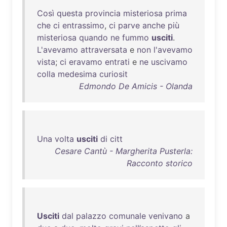
Così
questa
provincia
misteriosa
prima
che
ci
entrassimo
,
ci
parve
anche
più
misteriosa
quando
ne
fummo
usciti
.
L'avevamo
attraversata
e
non
l'avevamo
vista
;
ci
eravamo
entrati
e
ne
uscivamo
colla
medesima
curiosit
Edmondo De Amicis - Olanda
Una
volta
usciti
di
citt
Cesare Cantù - Margherita Pusterla:
Racconto storico
Usciti
dal
palazzo
comunale
venivano
a