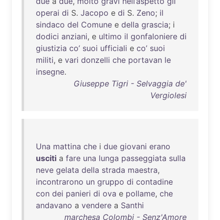
due
a
due
,
molto
gravi
nell’aspetto
gli
operai
di
S.
Jacopo
e
di
S.
Zeno
;
il
sindaco
del
Comune
e
della
grascia
; i
dodici
anziani
, e
ultimo
il
gonfaloniere
di
giustizia
co’
suoi
ufficiali
e
co’
suoi
militi
, e
vari
donzelli
che
portavan
le
insegne
.
Giuseppe Tigri - Selvaggia de'
Vergiolesi
Una
mattina
che
i
due
giovani
erano
usciti
a
fare
una
lunga
passeggiata
sulla
neve
gelata
della
strada
maestra
,
incontrarono
un
gruppo
di
contadine
con
dei
panieri
di
ova
e
pollame
,
che
andavano
a
vendere
a
Santhi
marchesa Colombi - Senz'Amore