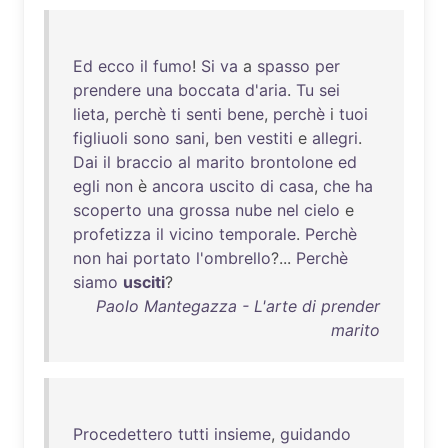
Ed
ecco
il
fumo
!
Si
va
a
spasso
per
prendere
una
boccata
d'aria
.
Tu
sei
lieta
,
perchè
ti
senti
bene
,
perchè
i
tuoi
figliuoli
sono
sani
,
ben
vestiti
e
allegri
.
Dai
il
braccio
al
marito
brontolone
ed
egli
non
è
ancora
uscito
di
casa
,
che
ha
scoperto
una
grossa
nube
nel
cielo
e
profetizza
il
vicino
temporale
.
Perchè
non
hai
portato
l'ombrello
?...
Perchè
siamo
usciti
?
Paolo Mantegazza - L'arte di prender
marito
Procedettero
tutti
insieme
,
guidando