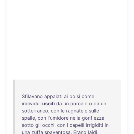
Sfilavano
appaiati
ai
polsi
come
individui
usciti
da
un
porcaio
o
da
un
sotterraneo
,
con
le
ragnatele
sulle
spalle
,
con
l'umidore
nella
gonfiezza
sotto
gli
occhi
,
con
i
capelli
irrigiditi
in
una
zuffa
spaventosa
.
Erano
laidi
,