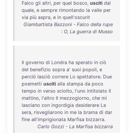
Falco
gli
altri
,
per
quel
bosco
,
usciti
dal
quale
, e
sempre
rimontando
la
valle
per
via
più
aspra
, e
in
quell'oscurit
Giambattista Bazzoni - Falco della rupe
: O, La guerra di Musso
Il
governo
di
Londra
ha
sperato
in
ciò
del
benefizio
sopra
a'
suoi
popoli
, e
perciò
lasciò
correre
Lo
spettatore
.
Due
poemetti
usciti
alla
stampa
da
poco
tempo
in
verso
sciolto
,
l'uno
intitolato
Il
mattino
,
l'altro
Il
mezzogiorno
,
che
mi
lasciano
con
ingordigia
desiderare
La
sera
,
risvegliarono
in
me
la
brama
di
dar
fine
all'imprigionata
Marfisa
bizzarra
.
Carlo Gozzi - La Marfisa bizzarra