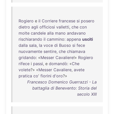
Rogiero
e
il
Corriere
francese
si
posero
dietro
agli
officiosi
valletti
,
che
con
molte
candele
alla
mano
andavano
rischiarando
il
cammino
:
appena
usciti
dalla
sala
,
la
voce
di
Buoso
si
fece
nuovamente
sentire
,
che
chiamava
gridando
: «
Messer
Cavaliere
!»
Rogiero
rifece
i
passi
, e
domandò
: «
Che
volete
?» «
Messer
Cavaliere
,
avete
pratica
co
'
fiorini
d'oro
?»
Francesco Domenico Guerrazzi - La
battaglia di Benevento: Storia del
secolo XIII