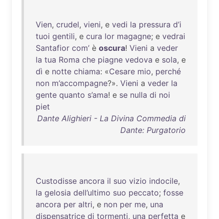
Vien
,
crudel
,
vieni
, e
vedi
la
pressura
d’i
tuoi
gentili
, e
cura
lor
magagne
; e
vedrai
Santafior
com’
è
oscura
!
Vieni
a
veder
la
tua
Roma
che
piagne
vedova
e
sola
, e
dì
e
notte
chiama
: «
Cesare
mio
,
perché
non
m’accompagne
?».
Vieni
a
veder
la
gente
quanto
s’ama
! e
se
nulla
di
noi
piet
Dante Alighieri - La Divina Commedia di
Dante: Purgatorio
Custodisse
ancora
il
suo
vizio
indocile
,
la
gelosia
dell’ultimo
suo
peccato
;
fosse
ancora
per
altri
, e
non
per
me
,
una
dispensatrice
di
tormenti
,
una
perfetta
e