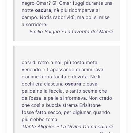
negro
Omar
?
Sì
,
Omar
fuggì
durante
una
notte
oscura
,
nè
più
ricomparve
al
campo
.
Notis
rabbrividì
,
ma
poi
si
mise
a
sorridere
.
Emilio Salgari - La favorita del Mahdi
così
di
retro
a
noi
,
più
tosto
mota
,
venendo
e
trapassando
ci
ammirava
d’anime
turba
tacita
e
devota
.
Ne
li
occhi
era
ciascuna
oscura
e
cava
,
palida
ne
la
faccia
, e
tanto
scema
che
da
l’ossa
la
pelle
s’informava
.
Non
credo
che
così
a
buccia
strema
Erisittone
fosse
fatto
secco
,
per
digiunar
,
quando
più
n’ebbe
tema
.
Dante Alighieri - La Divina Commedia di