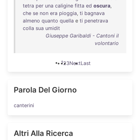
tetra
per
una
caligine
fitta
ed
oscura
,
che
se
non
era
pioggia
,
ti
bagnava
almeno
quanto
quella
e
ti
penetrava
colla
sua
umidit
Giuseppe Garibaldi - Cantoni il
volontario
1
2
3
Next
Last
Parola Del Giorno
canterini
Altri Alla Ricerca