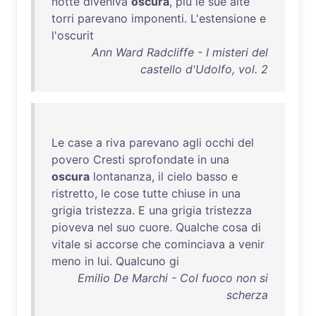
notte
diveniva
oscura
,
più
le
sue
alte
torri
parevano
imponenti
.
L'estensione
e
l'oscurit
Ann Ward Radcliffe - I misteri del
castello d'Udolfo, vol. 2
Le
case
a
riva
parevano
agli
occhi
del
povero
Cresti
sprofondate
in
una
oscura
lontananza
,
il
cielo
basso
e
ristretto
,
le
cose
tutte
chiuse
in
una
grigia
tristezza
. E
una
grigia
tristezza
pioveva
nel
suo
cuore
.
Qualche
cosa
di
vitale
si
accorse
che
cominciava
a
venir
meno
in
lui
.
Qualcuno
gi
Emilio De Marchi - Col fuoco non si
scherza