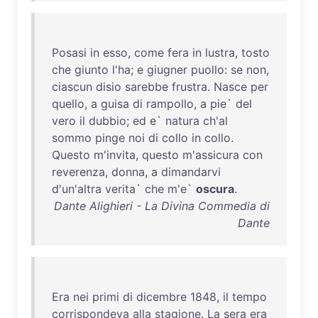
Posasi
in
esso
,
come
fera
in
lustra
,
tosto
che
giunto
l'ha
; e
giugner
puollo
:
se
non
,
ciascun
disio
sarebbe
frustra
.
Nasce
per
quello
, a
guisa
di
rampollo
, a
pie
`
del
vero
il
dubbio
;
ed
e`
natura
ch'al
sommo
pinge
noi
di
collo
in
collo
.
Questo
m'invita
,
questo
m'assicura
con
reverenza
,
donna
, a
dimandarvi
d'un'altra
verita
`
che
m'e
`
oscura
.
Dante Alighieri - La Divina Commedia di
Dante
Era
nei
primi
di
dicembre
1848
,
il
tempo
corrispondeva
alla
stagione
.
La
sera
era