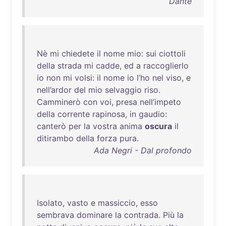
Dante
Nè
mi
chiedete
il
nome
mio
:
sui
ciottoli
della
strada
mi
cadde
,
ed
a
raccoglierlo
io
non
mi
volsi
:
il
nome
io
l’ho
nel
viso
, e
nell’ardor
del
mio
selvaggio
riso
.
Camminerò
con
voi
,
presa
nell’impeto
della
corrente
rapinosa
,
in
gaudio
:
canterò
per
la
vostra
anima
oscura
il
ditirambo
della
forza
pura
.
Ada Negri - Dal profondo
Isolato
,
vasto
e
massiccio
,
esso
sembrava
dominare
la
contrada
.
Più
la