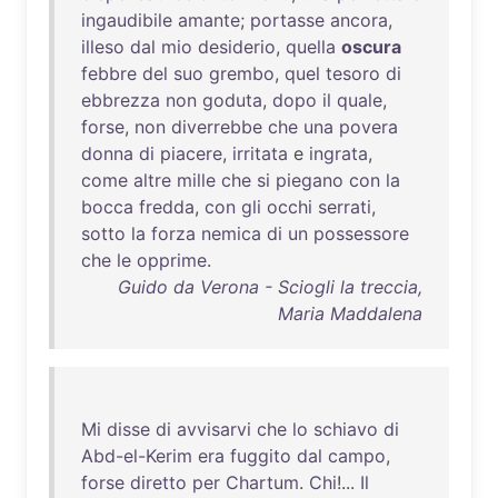
ingaudibile
amante
;
portasse
ancora
,
illeso
dal
mio
desiderio
,
quella
oscura
febbre
del
suo
grembo
,
quel
tesoro
di
ebbrezza
non
goduta
,
dopo
il
quale
,
forse
,
non
diverrebbe
che
una
povera
donna
di
piacere
,
irritata
e
ingrata
,
come
altre
mille
che
si
piegano
con
la
bocca
fredda
,
con
gli
occhi
serrati
,
sotto
la
forza
nemica
di
un
possessore
che
le
opprime
.
Guido da Verona - Sciogli la treccia,
Maria Maddalena
Mi
disse
di
avvisarvi
che
lo
schiavo
di
Abd-el-Kerim
era
fuggito
dal
campo
,
forse
diretto
per
Chartum
.
Chi
!...
Il