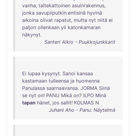
vanha
,
taitekattoinen
asuinrakennus
,
jonka
savupiiputkin
entisinä
hyvinä
aikoina
olivat
rapatut
,
mutta
nyt
niitä
ei
paljon
ollenkaan
yli
katonkamaran
näkynyt
.
Santeri Alkio - Puukkojunkkarit
Ei
lupaa
kysynyt
.
Sanoi
kansaa
kastamaan
tulleensa
ja
huomenna
Panulassa
saarnaavansa
.
JORMA
Siinä
se
nyt
on
!
PANU
Mikä
on
?
ILPO
Minä
tapan
hänet
,
jos
sallit
!
KOLMAS
N
Juhani Aho - Panu: Näytelmä