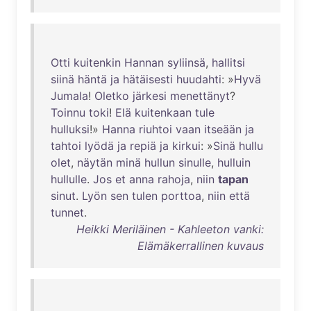
Otti
kuitenkin
Hannan
syliinsä
,
hallitsi
siinä
häntä
ja
hätäisesti
huudahti
: »
Hyvä
Jumala
!
Oletko
järkesi
menettänyt
?
Toinnu
toki
!
Elä
kuitenkaan
tule
hulluksi
!»
Hanna
riuhtoi
vaan
itseään
ja
tahtoi
lyödä
ja
repiä
ja
kirkui
: »
Sinä
hullu
olet
,
näytän
minä
hullun
sinulle
,
hulluin
hullulle
.
Jos
et
anna
rahoja
,
niin
tapan
sinut
.
Lyön
sen
tulen
porttoa
,
niin
että
tunnet
.
Heikki Meriläinen - Kahleeton vanki:
Elämäkerrallinen kuvaus