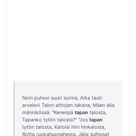
Noin
puhuvi
suuri
surma
,
Aika
tauti
arvelevi
Talon
aittojen
takana
,
Mäen
alla
männikössä
: "
Kenenpä
tapan
talosta
,
Tapanko
tytön
talosta
?" "
Jos
tapan
tytön
talosta
,
Katoisi
hiiri
hinkalosta
,
Rotta
ruokahuonehesta
,
Jäisi
sulhoset