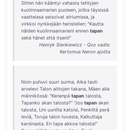
Sitten
hän
kääntyi
vahasta
tehtyjen
kuolinnaamarien
puoleen
,
jotka
täysissä
vaatteissa
seisoivat
atriumissa
,
ja
virkkoi
nyrkkejään
heristellen
: "
Kautta
näiden
kuolinnaamarien
!
ennen
tapan
sekä
hänet
että
itseni
!"
Henryk Sienkiewicz - Qvo vadis:
Kertomus Neron ajoilta
Noin
puhuvi
suuri
surma
,
Aika
tauti
arvelevi
Talon
aittojen
takana
,
Mäen
alla
männikössä
: "
Kenenpä
tapan
talosta
,
Tapanko
akan
talosta
?" "
Jos
tapan
akan
talosta
,
Uni
uunilta
katoisi
,
Penkiltä
perä
leviä
,
Toruja
talon
tuvasta
,
Kalkuttaja
karsinasta
.
En
tapa
akkoa
talosta
!"