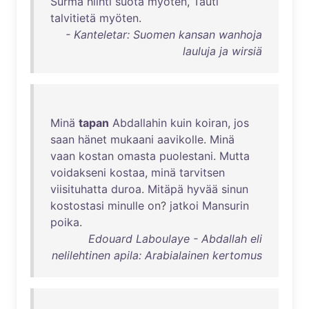
Surma
hiihti
suota
myöten
,
Tauti
talvitietä
myöten
.
- Kanteletar: Suomen kansan wanhoja
lauluja ja wirsiä
Minä
tapan
Abdallahin
kuin
koiran
,
jos
saan
hänet
mukaani
aavikolle
.
Minä
vaan
kostan
omasta
puolestani
.
Mutta
voidakseni
kostaa
,
minä
tarvitsen
viisituhatta
duroa
.
Mitäpä
hyvää
sinun
kostostasi
minulle
on
?
jatkoi
Mansurin
poika
.
Edouard Laboulaye - Abdallah eli
nelilehtinen apila: Arabialainen kertomus