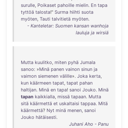
surulle
,
Poikaset
pahoille
mielin
.
En
tapa
tyttöä
talosta
!"
Surma
hiihti
suota
myöten
,
Tauti
talvitietä
myöten
.
- Kanteletar: Suomen kansan wanhoja
lauluja ja wirsiä
Mutta
kuulitko
,
miten
pyhä
Jumala
sanoo
: »
Minä
panen
vainon
sinun
ja
vaimon
siemenen
välille
».
Joka
kerta
,
kun
käärmeen
tapat
,
tapat
pahan
haltijan
.
Minä
en
tapa
!
sanoi
Jouko
.
Minä
tapan
kaikkialla
,
missä
tapaan
.
Mutta
sitä
käärmettä
et
uskaltaisi
tappaa
.
Mitä
käärmettä
?
Nyt
minä
menen
,
sanoi
Jouko
hätäisesti
.
Juhani Aho - Panu