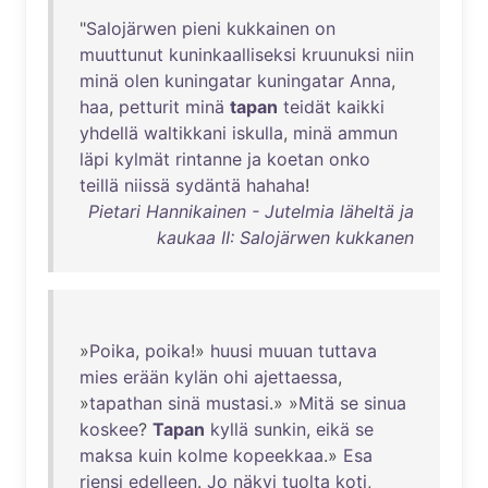
"
Salojärwen
pieni
kukkainen
on
muuttunut
kuninkaalliseksi
kruunuksi
niin
minä
olen
kuningatar
kuningatar
Anna
,
haa
,
petturit
minä
tapan
teidät
kaikki
yhdellä
waltikkani
iskulla
,
minä
ammun
läpi
kylmät
rintanne
ja
koetan
onko
teillä
niissä
sydäntä
hahaha
!
Pietari Hannikainen - Jutelmia läheltä ja
kaukaa II: Salojärwen kukkanen
»
Poika
,
poika
!»
huusi
muuan
tuttava
mies
erään
kylän
ohi
ajettaessa
,
»
tapathan
sinä
mustasi
.» »
Mitä
se
sinua
koskee
?
Tapan
kyllä
sunkin
,
eikä
se
maksa
kuin
kolme
kopeekkaa
.»
Esa
riensi
edelleen
.
Jo
näkyi
tuolta
koti
,