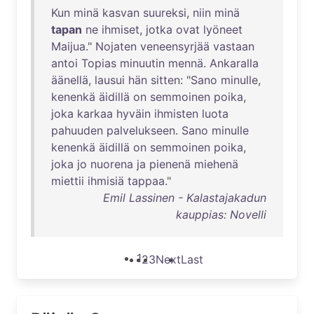
Kun
minä
kasvan
suureksi
,
niin
minä
tapan
ne
ihmiset
,
jotka
ovat
lyöneet
Maijua
."
Nojaten
veneensyrjää
vastaan
antoi
Topias
minuutin
mennä
.
Ankaralla
äänellä
,
lausui
hän
sitten
: "
Sano
minulle
,
kenenkä
äidillä
on
semmoinen
poika
,
joka
karkaa
hyväin
ihmisten
luota
pahuuden
palvelukseen
.
Sano
minulle
kenenkä
äidillä
on
semmoinen
poika
,
joka
jo
nuorena
ja
pienenä
miehenä
miettii
ihmisiä
tappaa
."
Emil Lassinen - Kalastajakadun
kauppias: Novelli
1
2
3
Next
Last