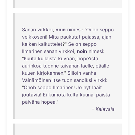
Sanan
virkkoi
,
noin
nimesi
: "
Oi
on
seppo
veikkoseni
!
Mitä
paukutat
pajassa
,
ajan
kaiken
kalkuttelet
?"
Se
on
seppo
Ilmarinen
sanan
virkkoi
,
noin
nimesi
:
"
Kuuta
kullaista
kuvoan
,
hope'ista
aurinkoa
tuonne
taivahan
laelle
,
päälle
kuuen
kirjokannen
."
Silloin
vanha
Väinämöinen
itse
tuon
sanoiksi
virkki
:
"
Ohoh
seppo
Ilmarinen
!
Jo
nyt
laait
joutavia
!
Ei
kumota
kulta
kuuna
,
paista
päivänä
hopea
."
- Kalevala