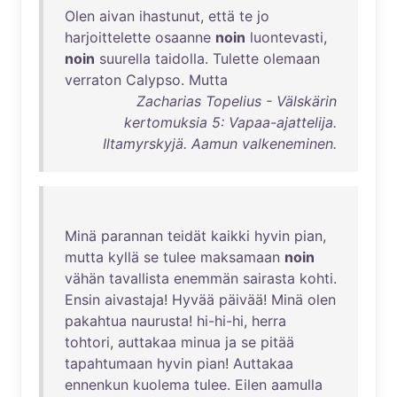
Olen
aivan
ihastunut
,
että
te
jo
harjoittelette
osaanne
noin
luontevasti
,
noin
suurella
taidolla
.
Tulette
olemaan
verraton
Calypso
.
Mutta
Zacharias Topelius - Välskärin
kertomuksia 5: Vapaa-ajattelija.
Iltamyrskyjä. Aamun valkeneminen.
Minä
parannan
teidät
kaikki
hyvin
pian
,
mutta
kyllä
se
tulee
maksamaan
noin
vähän
tavallista
enemmän
sairasta
kohti
.
Ensin
aivastaja
!
Hyvää
päivää
!
Minä
olen
pakahtua
naurusta
!
hi-hi-hi
,
herra
tohtori
,
auttakaa
minua
ja
se
pitää
tapahtumaan
hyvin
pian
!
Auttakaa
ennenkun
kuolema
tulee
.
Eilen
aamulla