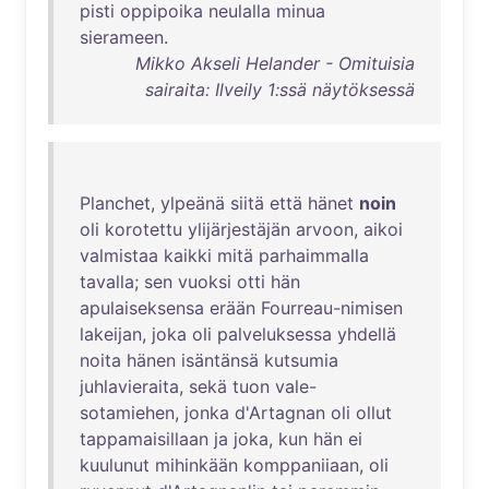
pisti
oppipoika
neulalla
minua
sierameen
.
Mikko Akseli Helander - Omituisia
sairaita: Ilveily 1:ssä näytöksessä
Planchet
,
ylpeänä
siitä
että
hänet
noin
oli
korotettu
ylijärjestäjän
arvoon
,
aikoi
valmistaa
kaikki
mitä
parhaimmalla
tavalla
;
sen
vuoksi
otti
hän
apulaiseksensa
erään
Fourreau-nimisen
lakeijan
,
joka
oli
palveluksessa
yhdellä
noita
hänen
isäntänsä
kutsumia
juhlavieraita
,
sekä
tuon
vale-
sotamiehen
,
jonka
d'Artagnan
oli
ollut
tappamaisillaan
ja
joka
,
kun
hän
ei
kuulunut
mihinkään
komppaniiaan
,
oli