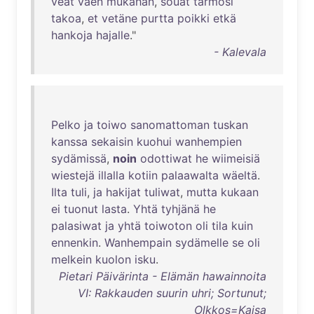
veät
väen
mukahan
,
souat
tarmosi
takoa
,
et
vetäne
purtta
poikki
etkä
hankoja
hajalle
."
- Kalevala
Pelko
ja
toiwo
sanomattoman
tuskan
kanssa
sekaisin
kuohui
wanhempien
sydämissä
,
noin
odottiwat
he
wiimeisiä
wiestejä
illalla
kotiin
palaawalta
wäeltä
.
Ilta
tuli
,
ja
hakijat
tuliwat
,
mutta
kukaan
ei
tuonut
lasta
.
Yhtä
tyhjänä
he
palasiwat
ja
yhtä
toiwoton
oli
tila
kuin
ennenkin
.
Wanhempain
sydämelle
se
oli
melkein
kuolon
isku
.
Pietari Päivärinta - Elämän hawainnoita
VI: Rakkauden suurin uhri; Sortunut;
Olkkos=Kaisa