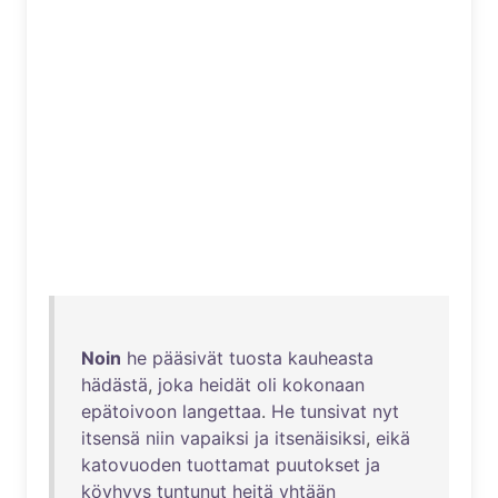
Noin
he
pääsivät
tuosta
kauheasta
hädästä
,
joka
heidät
oli
kokonaan
epätoivoon
langettaa
.
He
tunsivat
nyt
itsensä
niin
vapaiksi
ja
itsenäisiksi
,
eikä
katovuoden
tuottamat
puutokset
ja
köyhyys
tuntunut
heitä
yhtään