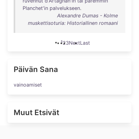
ruvennut
d'Artagnan'in
tai
paremmin
Planchet'in
palvelukseen
.
Alexandre Dumas - Kolme
muskettisoturia: Historiallinen romaani
1
2
3
Next
Last
Päivän Sana
vainoamiset
Muut Etsivät