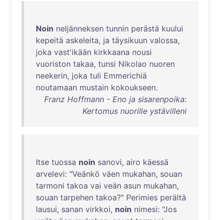
Noin
neljänneksen
tunnin
perästä
kuului
kepeitä
askeleita
,
ja
täysikuun
valossa
,
joka
vast'ikään
kirkkaana
nousi
vuoriston
takaa
,
tunsi
Nikolao
nuoren
neekerin
,
joka
tuli
Emmerichiä
noutamaan
mustain
kokoukseen
.
Franz Hoffmann - Eno ja sisarenpoika:
Kertomus nuorille ystävilleni
Itse
tuossa
noin
sanovi
,
airo
käessä
arvelevi
: "
Veänkö
väen
mukahan
,
souan
tarmoni
takoa
vai
veän
asun
mukahan
,
souan
tarpehen
takoa
?"
Perimies
perältä
lausui
,
sanan
virkkoi
,
noin
nimesi
: "
Jos