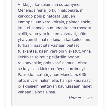
Virkki
,
ja
katselemaan
sotaärjyinen
Menelaos
riensi
jo
kuin
jalopeura
,
mi
karkkoo
pois
pihatosta
uupuen
kamppailuun
kera
koirain
,
paimenienkin
,
jotk
'
ei
sonneja
suo
upeoita
sen
rosvota
siellä
,
vaan
yön
kaiken
valvovat
;
päin
yhä
vain
lihanahne
leijona
karkailee
,
mut
turhaan
,
näät
sitä
vastaan
peitset
tuiskahtaa
,
käsin
vankoin
viskatut
,
ynnä
liekkivät
soihdut
peljättäin
pedon
raivoavankin
;
pois
vast
'
aamun
koissa
se
käy
,
sisu
kiukkua
täynnä
;
noin
nyt
Patroklon
sotaärjyinen
Menelaos
665
jätti
,
mut
ei
halumiellä
;
hän
pelkäsi
näät
jo
akhaijein
heittävän
kauhuissaan
hänet
valtaan
vainoajainsa
.
Homer - Ilias