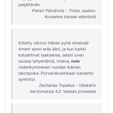
peljättävän
.
Pietari Päivärinta - Tintta Jaakko:
Kuvaelma kansan elämästä
Kiitetty
olkoon
Hänen
pyhä
nimensä
!
Amen
!
sanoi
eräs
ääni
,
ja
kun
kaikki
katsahtivat
taaksensa
,
seisoi
oven
suussa
lyhyenläntä
,
roteva
,
noin
viidenkymmenen
vuoden
ikäinen
talonpoika
.
Porvariskuninkaan
katsanto
synkistyi
.
Zacharias Topelius - Välskärin
kertomuksia 4.2: Vaasan prinsessa