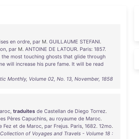
ises
en
ordre
,
par
M.
GUILLAUME
STEFANI
.
ion
,
par
M.
ANTOINE
DE
LATOUR
.
Paris
:
1857
.
the
most
touching
ghosts
that
glide
through
me
will
increase
his
pure
fame
.
It
will
be
read
ntic Monthly, Volume 02, No. 13, November, 1858
aroc
,
traduites
de
Castellan
de
Diego
Torrez
.
es
Pères
Capuchins
,
au
royaume
de
Maroc
.
e
Fez
et
de
Maroc
,
par
Frejus
.
Paris
,
1682
.
12mo
.
 Collection of Voyages and Travels - Volume 18 :