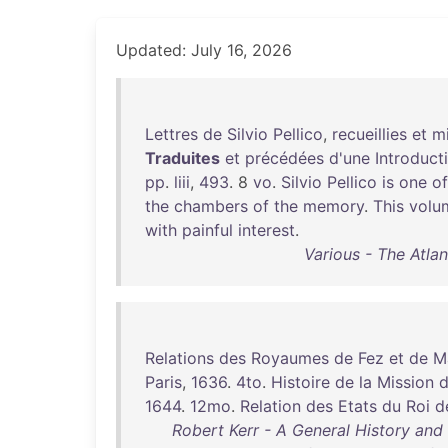
Updated: July 16, 2026
Lettres
de
Silvio
Pellico
,
recueillies
et
m
Traduites
et
précédées
d'une
Introduct
pp
.
liii
,
493
. 8
vo
.
Silvio
Pellico
is
one
of
the
chambers
of
the
memory
.
This
volu
with
painful
interest
.
Various - The Atla
Relations
des
Royaumes
de
Fez
et
de
M
Paris
,
1636
.
4to
.
Histoire
de
la
Mission
d
1644
.
12mo
.
Relation
des
Etats
du
Roi
d
Robert Kerr - A General History and