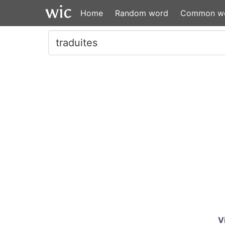
Home
Random word
Common w
V