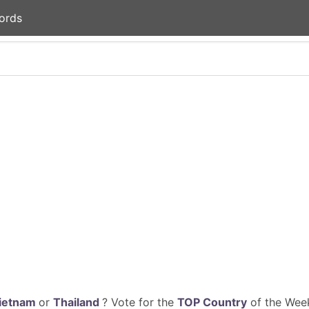
ords
ietnam
or
Thailand
? Vote for the
TOP Country
of the Week