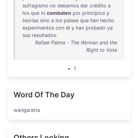
sufragismo
no
debemos
dar
crédito
a
los
que
lo
combaten
por
principios
y
teorías
sino
a
los
paises
que
han
hecho
experimentos
con
él
y
han
probado
ya
sus
resultados
.
Rafael Palma - The Woman and the
Right to Vote
1
Word Of The Day
wangaratta
Others Looking