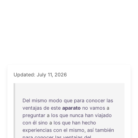
Updated: July 11, 2026
Del
mismo
modo
que
para
conocer
las
ventajas
de
este
aparato
no
vamos
a
preguntar
a
los
que
nunca
han
viajado
con
él
sino
a
los
que
han
hecho
experiencias
con
el
mismo
,
así
también
para
conocer
las
ventajas
del