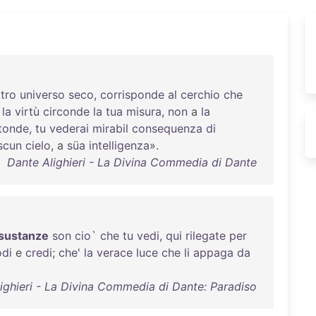
ltro
universo
seco
,
corrisponde
al
cerchio
che
a
la
virtù
circonde
la
tua
misura
,
non
a
la
tonde
,
tu
vederai
mirabil
consequenza
di
scun
cielo
, a
süa
intelligenza
».
Dante Alighieri - La Divina Commedia di Dante
sustanze
son
cio
`
che
tu
vedi
,
qui
rilegate
per
odi
e
credi
;
che
'
la
verace
luce
che
li
appaga
da
ighieri - La Divina Commedia di Dante: Paradiso