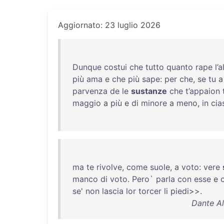
Aggiornato: 23 luglio 2026
Dunque
costui
che
tutto
quanto
rape
l’a
più
ama
e
che
più
sape
:
per
che
,
se
tu
parvenza
de
le
sustanze
che
t’appaion
maggio
a
più
e
di
minore
a
meno
,
in
cia
ma
te
rivolve
,
come
suole
, a
voto
:
vere
manco
di
voto
.
Pero
`
parla
con
esse
e
se
'
non
lascia
lor
torcer
li
piedi
>>.
Dante Al