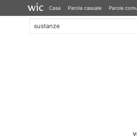
Casa
Parola casuale
Parole comu
V