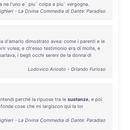
a
ne
l'uno
e`
piu
`
colpa
e
piu
`
vergogna
.
ighieri - La Divina Commedia di Dante: Paradiso
la
d'amarlo
dimostrato
avea
:
come
i
parenti
e
le
rir
volea
; e
ch'esso
testimonio
era
di
molte
, e
parlava
, i
begli
occhi
sereni
de
la
donna
di
Lodovico Ariosto - Orlando Furioso
intendi
perché
la
ripuose
tra
le
sustanze
, e
poi
ofonde
cose
che
mi
largiscon
qui
la
lor
ighieri - La Divina Commedia di Dante: Paradiso