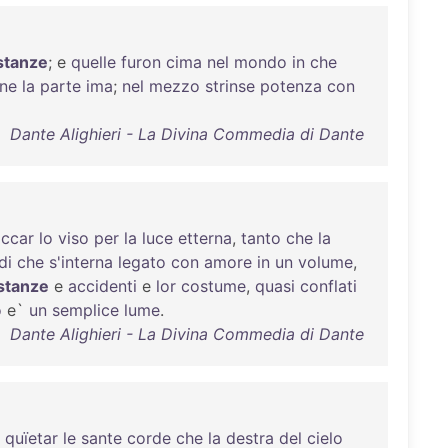
stanze
; e
quelle
furon
cima
nel
mondo
in
che
nne
la
parte
ima
;
nel
mezzo
strinse
potenza
con
Dante Alighieri - La Divina Commedia di Dante
iccar
lo
viso
per
la
luce
etterna
,
tanto
che
la
di
che
s'interna
legato
con
amore
in
un
volume
,
stanze
e
accidenti
e
lor
costume
,
quasi
conflati
o
e`
un
semplice
lume
.
Dante Alighieri - La Divina Commedia di Dante
quïetar
le
sante
corde
che
la
destra
del
cielo