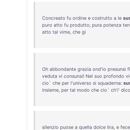
Concreato
fu
ordine
e
costrutto
a
le
su
puro
atto
fu
produtto
;
pura
potenza
te
atto
tal
vime
,
che
gi
Oh
abbondante
grazia
ond'io
presunsi
f
veduta
vi
consunsi
!
Nel
suo
profondo
vi
cio
`
che
per
l'universo
si
squaderna
:
su
insieme
,
per
tal
modo
che
cio
`
ch'i
'
dic
silenzio
puose
a
quella
dolce
lira
, e
fece