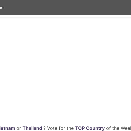
ni
ietnam
or
Thailand
? Vote for the
TOP Country
of the Week