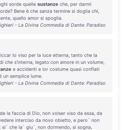
eghi
sorde
quelle
sustanze
che
,
per
darmi
orde
?
Bene
è
che
sanza
termine
si
doglia
chi
,
mente
,
quello
amor
si
spoglia
.
ighieri - La Divina Commedia di Dante: Paradiso
ficcar
lo
viso
per
la
luce
etterna
,
tanto
che
la
di
che
s’interna
,
legato
con
amore
in
un
volume
,
tanze
e
accidenti
e
lor
costume
quasi
conflati
è
un
semplice
lume
.
ighieri - La Divina Commedia di Dante: Paradiso
de
la
faccia
di
Dio
,
non
volser
viso
da
essa
,
da
vedere
interciso
da
novo
obietto
, e
pero
`
non
;
si
`
che
la
`
giu
`,
non
dormendo
,
si
sogna
,