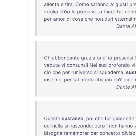
allenta
e
tira
.
Come
saranno
a’
giusti
pr
voglia
ch’io
le
pregassi
, a
tacer
fur
conc
per
amor
di
cosa
che
non
duri
etternal
Dante Al
Oh
abbondante
grazia
ond’
io
presunsi
veduta
vi
consunsi
!
Nel
suo
profondo
vi
ciò
che
per
l’universo
si
squaderna
:
sus
insieme
,
per
tal
modo
che
ciò
ch’i’
dico
Dante Al
Queste
sustanze
,
poi
che
fur
gioconde
cui
nulla
si
nasconde
:
pero
`
non
hanno
bisogna
rememorar
per
concetto
diviso