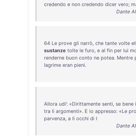
credendo
e
non
credendo
dicer
vero
;
m
Dante Al
64
Le
prove
gli
narrò
,
che
tante
volte
el
sustanze
tolte
le
furo
, e
al
fin
per
lui
mo
renderne
buon
conto
ne
potea
.
Mentre
lagrime
eran
pieni
.
Allora
udi’
: «
Dirittamente
senti
,
se
bene
tra
li
argomenti
». E
io
appresso
: «
Le
pr
parvenza
, a
li
occhi
di
l
Dante Al