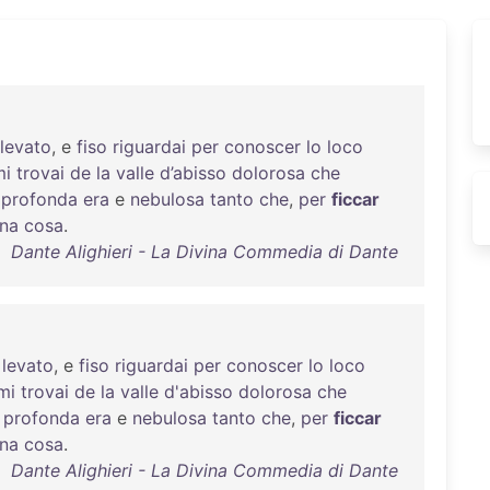
levato
, e
fiso
riguardai
per
conoscer
lo
loco
mi
trovai
de
la
valle
d’abisso
dolorosa
che
e
profonda
era
e
nebulosa
tanto
che
,
per
ficcar
una
cosa
.
Dante Alighieri - La Divina Commedia di Dante
levato
, e
fiso
riguardai
per
conoscer
lo
loco
mi
trovai
de
la
valle
d'abisso
dolorosa
che
e
profonda
era
e
nebulosa
tanto
che
,
per
ficcar
una
cosa
.
Dante Alighieri - La Divina Commedia di Dante