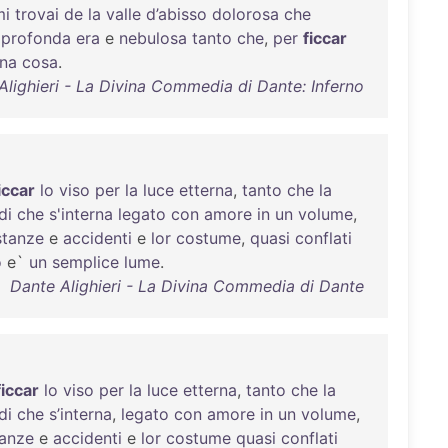
mi
trovai
de
la
valle
d’abisso
dolorosa
che
e
profonda
era
e
nebulosa
tanto
che
,
per
ficcar
una
cosa
.
Alighieri - La Divina Commedia di Dante: Inferno
iccar
lo
viso
per
la
luce
etterna
,
tanto
che
la
di
che
s'interna
legato
con
amore
in
un
volume
,
stanze
e
accidenti
e
lor
costume
,
quasi
conflati
o
e`
un
semplice
lume
.
Dante Alighieri - La Divina Commedia di Dante
ficcar
lo
viso
per
la
luce
etterna
,
tanto
che
la
di
che
s’interna
,
legato
con
amore
in
un
volume
,
tanze
e
accidenti
e
lor
costume
quasi
conflati