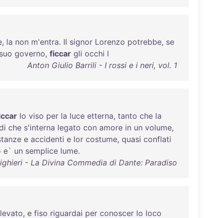
è
,
la
non
m'entra
.
Il
signor
Lorenzo
potrebbe
,
se
suo
governo
,
ficcar
gli
occhi
l
Anton Giulio Barrili - I rossi e i neri, vol. 1
iccar
lo
viso
per
la
luce
etterna
,
tanto
che
la
di
che
s'interna
legato
con
amore
in
un
volume
,
stanze
e
accidenti
e
lor
costume
,
quasi
conflati
o
e`
un
semplice
lume
.
ighieri - La Divina Commedia di Dante: Paradiso
levato
, e
fiso
riguardai
per
conoscer
lo
loco