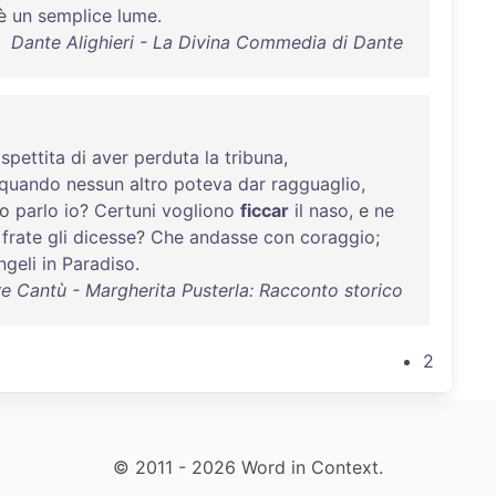
è
un
semplice
lume
.
Dante Alighieri - La Divina Commedia di Dante
ispettita
di
aver
perduta
la
tribuna
,
quando
nessun
altro
poteva
dar
ragguaglio
,
o
parlo
io
?
Certuni
vogliono
ficcar
il
naso
, e
ne
frate
gli
dicesse
?
Che
andasse
con
coraggio
;
ngeli
in
Paradiso
.
e Cantù - Margherita Pusterla: Racconto storico
2
© 2011 - 2026 Word in Context.