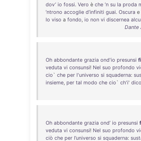
dov’
io
fossi
.
Vero
è
che
’n
su
la
proda
’ntrono
accoglie
d’infiniti
guai
.
Oscura
lo
viso
a
fondo
,
io
non
vi
discernea
alc
Dante 
Oh
abbondante
grazia
ond'io
presunsi
f
veduta
vi
consunsi
!
Nel
suo
profondo
vi
cio
`
che
per
l'universo
si
squaderna
:
su
insieme
,
per
tal
modo
che
cio
`
ch'i
'
dic
Oh
abbondante
grazia
ond’
io
presunsi
veduta
vi
consunsi
!
Nel
suo
profondo
vi
ciò
che
per
l’universo
si
squaderna
:
sus