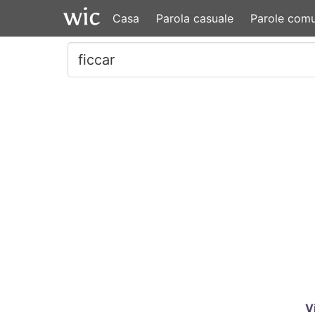
Casa
Parola casuale
Parole comu
V