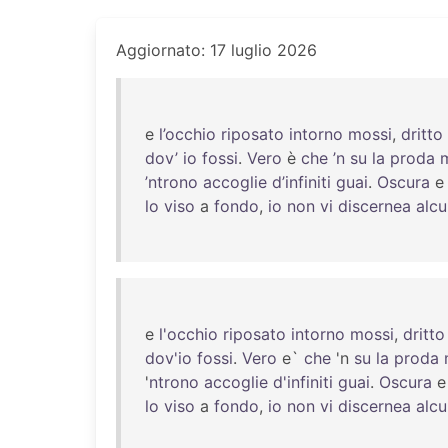
Aggiornato: 17 luglio 2026
e
l’occhio
riposato
intorno
mossi
,
dritto
dov’
io
fossi
.
Vero
è
che
’n
su
la
proda
’ntrono
accoglie
d’infiniti
guai
.
Oscura
lo
viso
a
fondo
,
io
non
vi
discernea
alc
e
l'occhio
riposato
intorno
mossi
,
dritto
dov'io
fossi
.
Vero
e`
che
'n
su
la
proda
'
ntrono
accoglie
d'infiniti
guai
.
Oscura
lo
viso
a
fondo
,
io
non
vi
discernea
alc