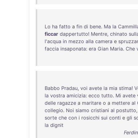
Lo
ha
fatto
a
fin
di
bene
.
Ma
la
Cammill
ficcar
dappertutto
!
Mentre
,
chinato
sull
l'acqua
in
mezzo
alla
camera
e
spruzza
faccia
insaponata
:
era
Gian
Maria
.
Che
Babbo
Pradau
,
voi
avete
la
mia
stima
!
V
la
vostra
amicizia
:
ecco
tutto
.
Mi
avete
delle
ragazze
a
maritare
o a
mettere
al
collegio
.
Noi
siamo
cristiani
al
postutto
sorte
che
con
i
rosicchi
sui
conti
e
gli
s
la
dignit
Ferdin