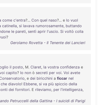
a
come
c'entra
?...
Con
quel
naso
?... e
lo
vuol
a
catinella
,
si
lavava
rumorosamente
,
buttando
ndone
le
pareti
,
sentì
aprir
l'uscio
.
Si
voltò
colla
vuoi
?
Gerolamo Rovetta - Il Tenente dei Lancieri
oglio
il
posto
, M.
Claret
,
la
vostra
confidenza
e
voi
capito
?
Io
non
ò
secreti
per
voi
.
Voi
avete
Conservatorio
, e
dei
biricchini
a
ficcar
nel
,
che
diavolo
!
Ebbene
,
si
va
più
spiccio
della
conti
dei
fornitori
. E
rileviamo
,
per
l'intelligenza
,
ando Petruccelli della Gattina - I suicidi di Parigi