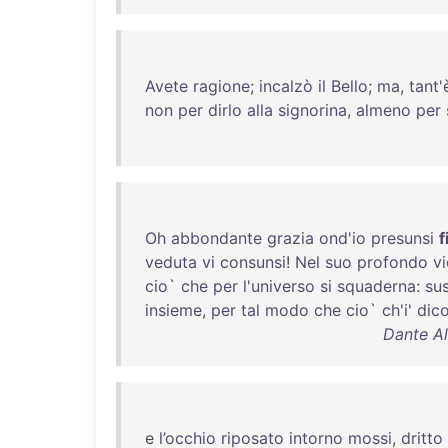
Avete
ragione
;
incalzò
il
Bello
;
ma
,
tant'
non
per
dirlo
alla
signorina
,
almeno
per
Oh
abbondante
grazia
ond'io
presunsi
f
veduta
vi
consunsi
!
Nel
suo
profondo
vi
cio
`
che
per
l'universo
si
squaderna
:
su
insieme
,
per
tal
modo
che
cio
`
ch'i
'
dic
Dante Al
e
l’occhio
riposato
intorno
mossi
,
dritto