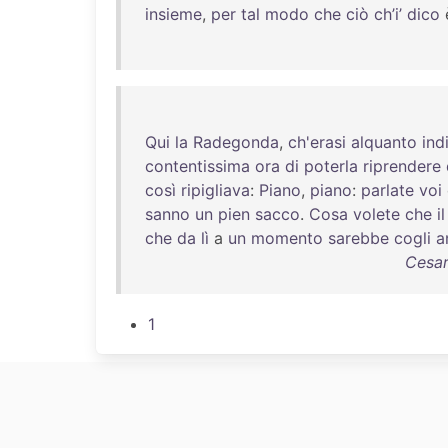
insieme
,
per
tal
modo
che
ciò
ch’i’
dico
Qui
la
Radegonda
,
ch'erasi
alquanto
ind
contentissima
ora
di
poterla
riprendere
così
ripigliava
:
Piano
,
piano
:
parlate
voi
sanno
un
pien
sacco
.
Cosa
volete
che
il
che
da
lì
a
un
momento
sarebbe
cogli
a
Cesar
1