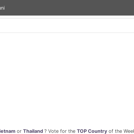
ni
ietnam
or
Thailand
? Vote for the
TOP Country
of the Week