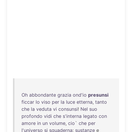
Oh
abbondante
grazia
ond'io
presunsi
ficcar
lo
viso
per
la
luce
etterna
,
tanto
che
la
veduta
vi
consunsi
!
Nel
suo
profondo
vidi
che
s'interna
legato
con
amore
in
un
volume
,
cio
`
che
per
l'universo
si
squaderna
:
sustanze
e