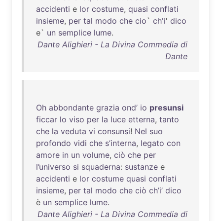
accidenti
e
lor
costume
,
quasi
conflati
insieme
,
per
tal
modo
che
cio
`
ch'i
'
dico
e`
un
semplice
lume
.
Dante Alighieri - La Divina Commedia di
Dante
Oh
abbondante
grazia
ond’
io
presunsi
ficcar
lo
viso
per
la
luce
etterna
,
tanto
che
la
veduta
vi
consunsi
!
Nel
suo
profondo
vidi
che
s’interna
,
legato
con
amore
in
un
volume
,
ciò
che
per
l’universo
si
squaderna
:
sustanze
e
accidenti
e
lor
costume
quasi
conflati
insieme
,
per
tal
modo
che
ciò
ch’i’
dico
è
un
semplice
lume
.
Dante Alighieri - La Divina Commedia di