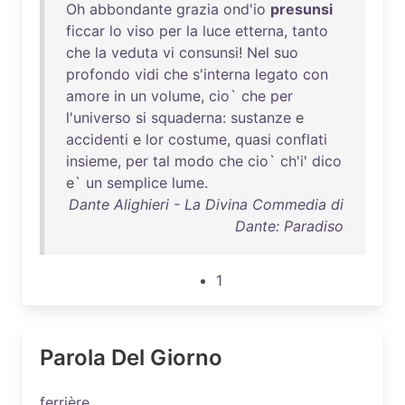
Oh
abbondante
grazia
ond'io
presunsi
ficcar
lo
viso
per
la
luce
etterna
,
tanto
che
la
veduta
vi
consunsi
!
Nel
suo
profondo
vidi
che
s'interna
legato
con
amore
in
un
volume
,
cio
`
che
per
l'universo
si
squaderna
:
sustanze
e
accidenti
e
lor
costume
,
quasi
conflati
insieme
,
per
tal
modo
che
cio
`
ch'i
'
dico
e`
un
semplice
lume
.
Dante Alighieri - La Divina Commedia di
Dante: Paradiso
1
Parola Del Giorno
ferrière