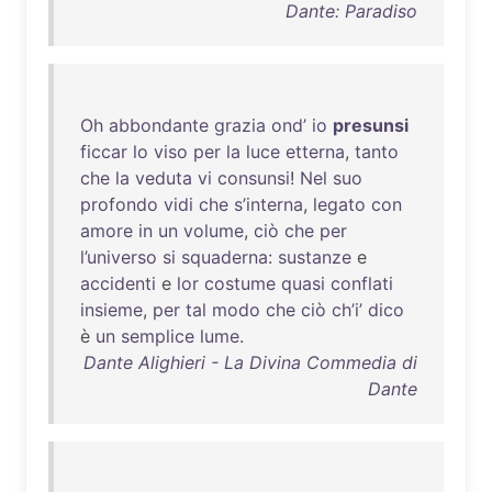
Dante: Paradiso
Oh
abbondante
grazia
ond’
io
presunsi
ficcar
lo
viso
per
la
luce
etterna
,
tanto
che
la
veduta
vi
consunsi
!
Nel
suo
profondo
vidi
che
s’interna
,
legato
con
amore
in
un
volume
,
ciò
che
per
l’universo
si
squaderna
:
sustanze
e
accidenti
e
lor
costume
quasi
conflati
insieme
,
per
tal
modo
che
ciò
ch’i’
dico
è
un
semplice
lume
.
Dante Alighieri - La Divina Commedia di
Dante