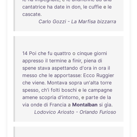
cantatrice
ha
date
in
don
,
le
cuffie
e
le
cascate
.
Carlo Gozzi - La Marfisa bizzarra
14
Poi
che
fu
quattro
o
cinque
giorni
appresso
il
termine
a
finir
,
piena
di
spene
stava
aspettando
d'ora
in
ora
il
messo
che
le
apportasse
:
Ecco
Ruggier
che
viene
.
Montava
sopra
un'alta
torre
spesso
,
ch'i
folti
boschi
e
le
campagne
amene
scopria
d'intorno
, e
parte
de
la
via
onde
di
Francia
a
Montalban
si
gìa
.
Lodovico Ariosto - Orlando Furioso