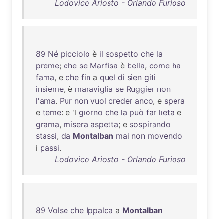
Lodovico Ariosto - Orlando Furioso
89
Né
picciolo
è
il
sospetto
che
la
preme
;
che
se
Marfisa
è
bella
,
come
ha
fama
, e
che
fin
a
quel
dì
sien
giti
insieme
, è
maraviglia
se
Ruggier
non
l'ama
.
Pur
non
vuol
creder
anco
, e
spera
e
teme
: e 'l
giorno
che
la
può
far
lieta
e
grama
,
misera
aspetta
; e
sospirando
stassi
,
da
Montalban
mai
non
movendo
i
passi
.
Lodovico Ariosto - Orlando Furioso
89
Volse
che
Ippalca
a
Montalban