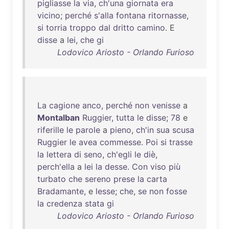
pigliasse
la
via
,
ch'una
giornata
era
vicino
;
perché
s'alla
fontana
ritornasse
,
si
torria
troppo
dal
dritto
camino
. E
disse
a
lei
,
che
gi
Lodovico Ariosto - Orlando Furioso
La
cagione
anco
,
perché
non
venisse
a
Montalban
Ruggier
,
tutta
le
disse
;
78
e
riferille
le
parole
a
pieno
,
ch'in
sua
scusa
Ruggier
le
avea
commesse
.
Poi
si
trasse
la
lettera
di
seno
,
ch'egli
le
diè
,
perch'ella
a
lei
la
desse
.
Con
viso
più
turbato
che
sereno
prese
la
carta
Bradamante
, e
lesse
;
che
,
se
non
fosse
la
credenza
stata
gi
Lodovico Ariosto - Orlando Furioso