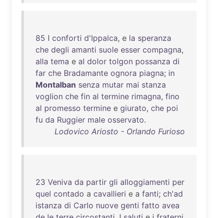
85
I
conforti
d'Ippalca
, e
la
speranza
che
degli
amanti
suole
esser
compagna
,
alla
tema
e
al
dolor
tolgon
possanza
di
far
che
Bradamante
ognora
piagna
;
in
Montalban
senza
mutar
mai
stanza
voglion
che
fin
al
termine
rimagna
,
fino
al
promesso
termine
e
giurato
,
che
poi
fu
da
Ruggier
male
osservato
.
Lodovico Ariosto - Orlando Furioso
23
Veniva
da
partir
gli
alloggiamenti
per
quel
contado
a
cavallieri
e a
fanti
;
ch'ad
istanza
di
Carlo
nuove
genti
fatto
avea
de
le
terre
circostanti
. I
saluti
e i
fraterni