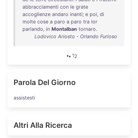
abbracciamenti
con
le
grate
accoglienze
andaro
inanti
; e
poi
,
di
molte
cose
a
paro
a
paro
tra
lor
parlando
,
in
Montalban
tornaro
.
Lodovico Ariosto - Orlando Furioso
1
2
Parola Del Giorno
assistesti
Altri Alla Ricerca