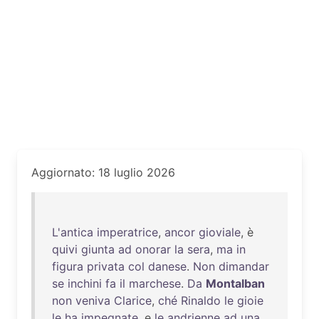
Aggiornato: 18 luglio 2026
L'antica
imperatrice
,
ancor
gioviale
, è
quivi
giunta
ad
onorar
la
sera
,
ma
in
figura
privata
col
danese
.
Non
dimandar
se
inchini
fa
il
marchese
.
Da
Montalban
non
veniva
Clarice
,
ché
Rinaldo
le
gioie
le
ha
impegnate
, e
le
andrienne
ad
una