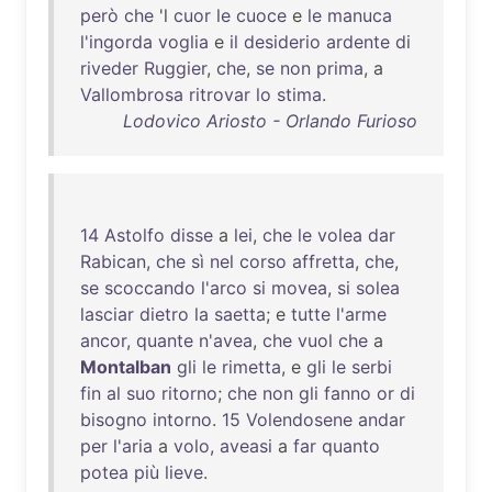
però
che
'l
cuor
le
cuoce
e
le
manuca
l'ingorda
voglia
e
il
desiderio
ardente
di
riveder
Ruggier
,
che
,
se
non
prima
, a
Vallombrosa
ritrovar
lo
stima
.
Lodovico Ariosto - Orlando Furioso
14
Astolfo
disse
a
lei
,
che
le
volea
dar
Rabican
,
che
sì
nel
corso
affretta
,
che
,
se
scoccando
l'arco
si
movea
,
si
solea
lasciar
dietro
la
saetta
; e
tutte
l'arme
ancor
,
quante
n'avea
,
che
vuol
che
a
Montalban
gli
le
rimetta
, e
gli
le
serbi
fin
al
suo
ritorno
;
che
non
gli
fanno
or
di
bisogno
intorno
.
15
Volendosene
andar
per
l'aria
a
volo
,
aveasi
a
far
quanto
potea
più
lieve
.