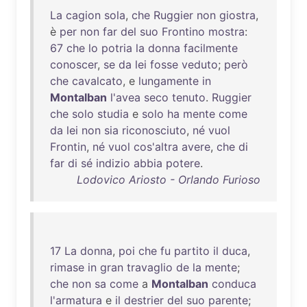
La
cagion
sola
,
che
Ruggier
non
giostra
,
è
per
non
far
del
suo
Frontino
mostra
:
67
che
lo
potria
la
donna
facilmente
conoscer
,
se
da
lei
fosse
veduto
;
però
che
cavalcato
, e
lungamente
in
Montalban
l'avea
seco
tenuto
.
Ruggier
che
solo
studia
e
solo
ha
mente
come
da
lei
non
sia
riconosciuto
,
né
vuol
Frontin
,
né
vuol
cos'altra
avere
,
che
di
far
di
sé
indizio
abbia
potere
.
Lodovico Ariosto - Orlando Furioso
17
La
donna
,
poi
che
fu
partito
il
duca
,
rimase
in
gran
travaglio
de
la
mente
;
che
non
sa
come
a
Montalban
conduca
l'armatura
e
il
destrier
del
suo
parente
;