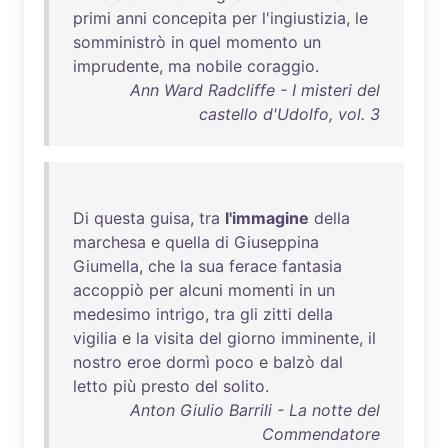
primi
anni
concepita
per
l'ingiustizia
,
le
somministrò
in
quel
momento
un
imprudente
,
ma
nobile
coraggio
.
Ann Ward Radcliffe - I misteri del
castello d'Udolfo, vol. 3
Di
questa
guisa
,
tra
l'immagine
della
marchesa
e
quella
di
Giuseppina
Giumella
,
che
la
sua
ferace
fantasia
accoppiò
per
alcuni
momenti
in
un
medesimo
intrigo
,
tra
gli
zitti
della
vigilia
e
la
visita
del
giorno
imminente
,
il
nostro
eroe
dormì
poco
e
balzò
dal
letto
più
presto
del
solito
.
Anton Giulio Barrili - La notte del
Commendatore