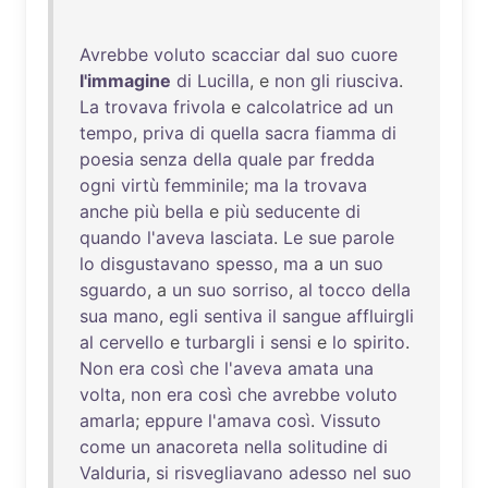
Avrebbe
voluto
scacciar
dal
suo
cuore
l'immagine
di
Lucilla
, e
non
gli
riusciva
.
La
trovava
frivola
e
calcolatrice
ad
un
tempo
,
priva
di
quella
sacra
fiamma
di
poesia
senza
della
quale
par
fredda
ogni
virtù
femminile
;
ma
la
trovava
anche
più
bella
e
più
seducente
di
quando
l'aveva
lasciata
.
Le
sue
parole
lo
disgustavano
spesso
,
ma
a
un
suo
sguardo
, a
un
suo
sorriso
,
al
tocco
della
sua
mano
,
egli
sentiva
il
sangue
affluirgli
al
cervello
e
turbargli
i
sensi
e
lo
spirito
.
Non
era
così
che
l'aveva
amata
una
volta
,
non
era
così
che
avrebbe
voluto
amarla
;
eppure
l'amava
così
.
Vissuto
come
un
anacoreta
nella
solitudine
di
Valduria
,
si
risvegliavano
adesso
nel
suo