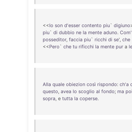
<<
Io
son
d'esser
contento
piu
`
digiuno
piu
`
di
dubbio
ne
la
mente
aduno
.
Com'
posseditor
,
faccia
piu
`
ricchi
di
se
',
che
<<
Pero
`
che
tu
rificchi
la
mente
pur
a
l
Alla
quale
obiezion
così
rispondo
:
ch'a
questo
,
avea
lo
scoglio
al
fondo
;
ma
po
sopra
, e
tutta
la
coperse
.