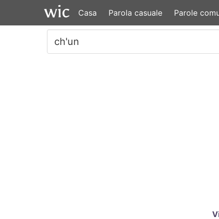
Casa
Parola casuale
Parole comu
V