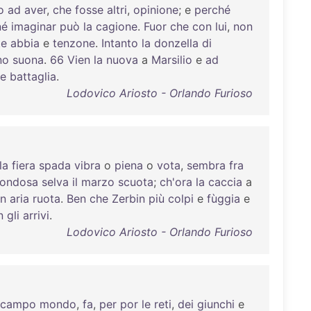
o
ad
aver
,
che
fosse
altri
,
opinione
; e
perché
né
imaginar
può
la
cagione
.
Fuor
che
con
lui
,
non
te
abbia
e
tenzone
.
Intanto
la
donzella
di
no
suona
.
66
Vien
la
nuova
a
Marsilio
e
ad
de
battaglia
.
Lodovico Ariosto - Orlando Furioso
la
fiera
spada
vibra
o
piena
o
vota
,
sembra
fra
rondosa
selva
il
marzo
scuota
;
ch'ora
la
caccia
a
in
aria
ruota
.
Ben
che
Zerbin
più
colpi
e
fùggia
e
n
gli
arrivi
.
Lodovico Ariosto - Orlando Furioso
campo
mondo
,
fa
,
per
por
le
reti
,
dei
giunchi
e