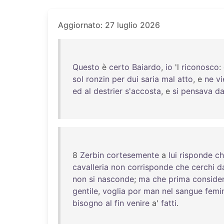
Aggiornato: 27 luglio 2026
Questo
è
certo
Baiardo
,
io
'l
riconosco
:
sol
ronzin
per
dui
saria
mal
atto
, e
ne
vi
ed
al
destrier
s'accosta
, e
si
pensava
da
8
Zerbin
cortesemente
a
lui
risponde
ch
cavalleria
non
corrisponde
che
cerchi
d
non
si
nasconde
;
ma
che
prima
consider
gentile
,
voglia
por
man
nel
sangue
femin
bisogno
al
fin
venire
a'
fatti
.