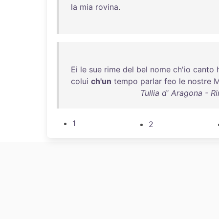
la
mia
rovina
.
Ei
le
sue
rime
del
bel
nome
ch'io
canto
colui
ch'un
tempo
parlar
feo
le
nostre
M
Tullia d' Aragona - R
1
2