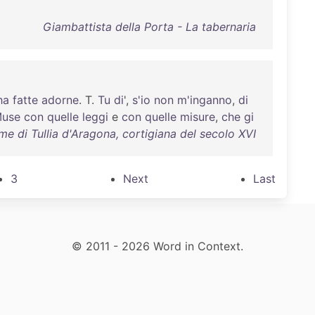
Giambattista della Porta - La tabernaria
ha
fatte
adorne
. T.
Tu
di
',
s'io
non
m'inganno
,
di
use
con
quelle
leggi
e
con
quelle
misure
,
che
gi
ime di Tullia d'Aragona, cortigiana del secolo XVI
3
Next
Last
© 2011 - 2026 Word in Context.