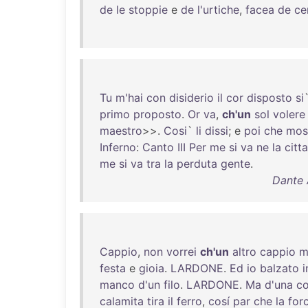
de
le
stoppie
e
de
l'urtiche
,
facea
de
ce
Tu
m'hai
con
disiderio
il
cor
disposto
si
primo
proposto
.
Or
va
,
ch'un
sol
volere
maestro
>>.
Cosi
`
li
dissi
; e
poi
che
mos
Inferno
:
Canto
III
Per
me
si
va
ne
la
citta
me
si
va
tra
la
perduta
gente
.
Dante 
Cappio
,
non
vorrei
ch'un
altro
cappio
m
festa
e
gioia
.
LARDONE
.
Ed
io
balzato
i
manco
d'un
filo
.
LARDONE
.
Ma
d'una
c
calamita
tira
il
ferro
,
cosí
par
che
la
for