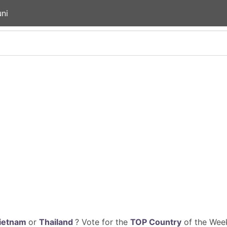
ni
ietnam
or
Thailand
? Vote for the
TOP Country
of the Week