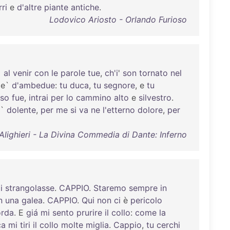
rri
e
d'altre
piante
antiche
.
Lodovico Ariosto - Orlando Furioso
`
al
venir
con
le
parole
tue
,
ch'i
'
son
tornato
nel
e`
d'ambedue
:
tu
duca
,
tu
segnore
, e
tu
so
fue
,
intrai
per
lo
cammino
alto
e
silvestro
.
`
dolente
,
per
me
si
va
ne
l'etterno
dolore
,
per
Alighieri - La Divina Commedia di Dante: Inferno
i
strangolasse
.
CAPPIO
.
Staremo
sempre
in
n
una
galea
.
CAPPIO
.
Qui
non
ci
è
pericolo
orda
. E
giá
mi
sento
prurire
il
collo
:
come
la
ca
mi
tiri
il
collo
molte
miglia
.
Cappio
,
tu
cerchi