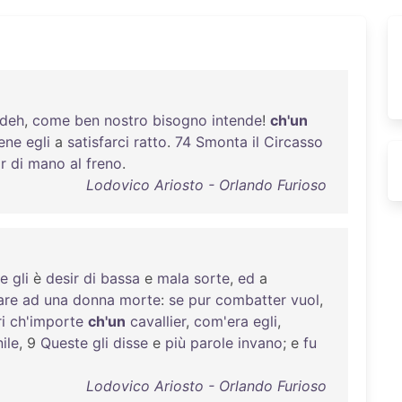
deh
,
come
ben
nostro
bisogno
intende
!
ch'un
ene
egli
a
satisfarci
ratto
.
74
Smonta
il
Circasso
r
di
mano
al
freno
.
Lodovico Ariosto - Orlando Furioso
e
gli
è
desir
di
bassa
e
mala
sorte
,
ed
a
are
ad
una
donna
morte
:
se
pur
combatter
vuol
,
i
ch'importe
ch'un
cavallier
,
com'era
egli
,
ile
, 9
Queste
gli
disse
e
più
parole
invano
; e
fu
Lodovico Ariosto - Orlando Furioso