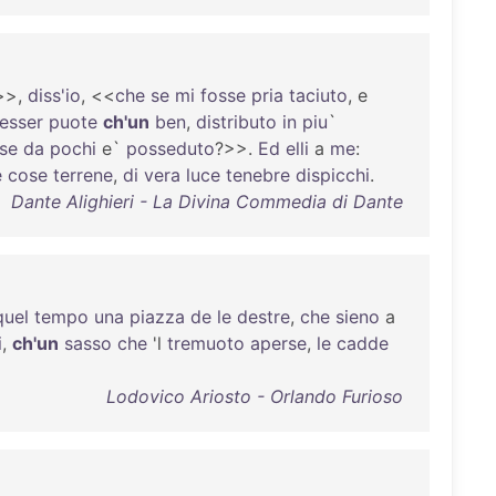
>>,
diss'io
, <<
che
se
mi
fosse
pria
taciuto
, e
esser
puote
ch'un
ben
,
distributo
in
piu
`
se
da
pochi
e`
posseduto
?>>.
Ed
elli
a
me
:
e
cose
terrene
,
di
vera
luce
tenebre
dispicchi
.
Dante Alighieri - La Divina Commedia di Dante
quel
tempo
una
piazza
de
le
destre
,
che
sieno
a
i
,
ch'un
sasso
che
'l
tremuoto
aperse
,
le
cadde
Lodovico Ariosto - Orlando Furioso