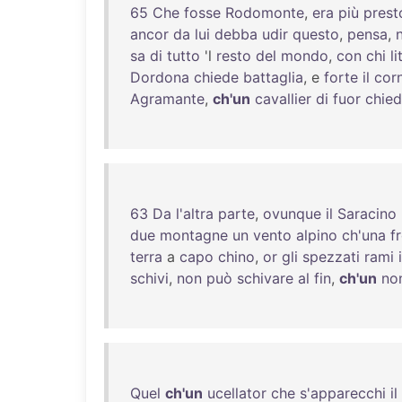
65
Che
fosse
Rodomonte
,
era
più
prest
ancor
da
lui
debba
udir
questo
,
pensa
,
sa
di
tutto
'l
resto
del
mondo
,
con
chi
li
Dordona
chiede
battaglia
, e
forte
il
cor
Agramante
,
ch'un
cavallier
di
fuor
chie
63
Da
l'altra
parte
,
ovunque
il
Saracino
due
montagne
un
vento
alpino
ch'una
f
terra
a
capo
chino
,
or
gli
spezzati
rami
schivi
,
non
può
schivare
al
fin
,
ch'un
no
Quel
ch'un
ucellator
che
s'apparecchi
il