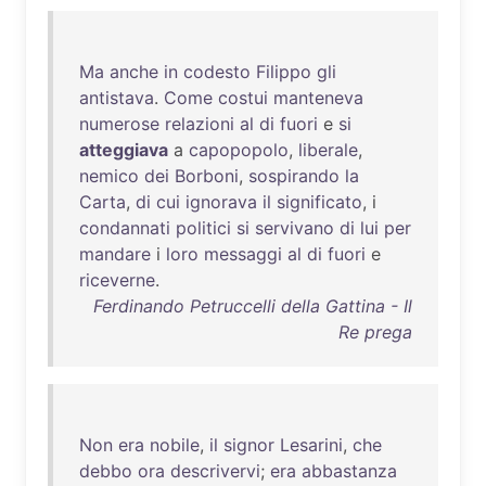
Ma
anche
in
codesto
Filippo
gli
antistava
.
Come
costui
manteneva
numerose
relazioni
al
di
fuori
e
si
atteggiava
a
capopopolo
,
liberale
,
nemico
dei
Borboni
,
sospirando
la
Carta
,
di
cui
ignorava
il
significato
, i
condannati
politici
si
servivano
di
lui
per
mandare
i
loro
messaggi
al
di
fuori
e
riceverne
.
Ferdinando Petruccelli della Gattina - Il
Re prega
Non
era
nobile
,
il
signor
Lesarini
,
che
debbo
ora
descrivervi
;
era
abbastanza