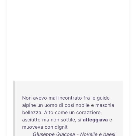
Non
avevo
mai
incontrato
fra
le
guide
alpine
un
uomo
di
così
nobile
e
maschia
bellezza
.
Alto
come
un
corazziere
,
asciutto
ma
non
sottile
,
si
atteggiava
e
muoveva
con
dignit
Giuseppe Giacosa - Novelle e paesi