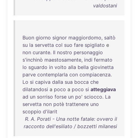
valdostani
Buon
giorno
signor
maggiordomo
,
saltò
su
la
servetta
col
suo
fare
spigliato
e
non
curante
.
Il
nostro
personaggio
s'inchinò
maestosamente
,
indi
fermato
lo
sguardo
in
volto
alla
bella
giovinetta
parve
contemplarla
con
compiacenza
.
Lo
si
capiva
dalla
sua
bocca
che
dilatandosi
a
poco
a
poco
si
atteggiava
ad
un
sorriso
forse
un
po
'
sciocco
.
La
servetta
non
potè
trattenere
uno
scoppio
d'ilarit
R. A. Porati - Una notte fatale: ovvero il
racconto dell'esiliato / bozzetti milanesi