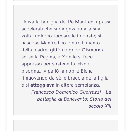
Udiva
la
famiglia
del
Re
Manfredi
i
passi
accelerati
che
si
dirigevano
alla
sua
volta
;
udirono
toccare
le
imposte
;
si
nascose
Manfredino
dietro
il
manto
della
madre
,
gittò
un
grido
Gismonda
,
sorse
la
Regina
, e
Yole
le
si
fece
appresso
per
sostenerla
. «
Non
bisogna
....»
parlò
la
nobile
Elena
rimuovendo
da
sè
le
braccia
della
figlia
,
e
si
atteggiava
in
altera
sembianza
.
Francesco Domenico Guerrazzi - La
battaglia di Benevento: Storia del
secolo XIII