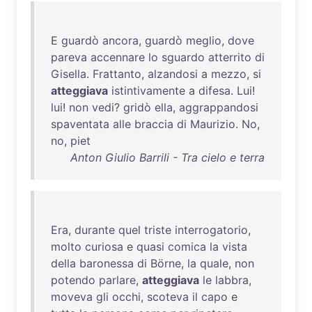
E
guardò
ancora
,
guardò
meglio
,
dove
pareva
accennare
lo
sguardo
atterrito
di
Gisella
.
Frattanto
,
alzandosi
a
mezzo
,
si
atteggiava
istintivamente
a
difesa
.
Lui
!
lui
!
non
vedi
?
gridò
ella
,
aggrappandosi
spaventata
alle
braccia
di
Maurizio
.
No
,
no
,
piet
Anton Giulio Barrili - Tra cielo e terra
Era
,
durante
quel
triste
interrogatorio
,
molto
curiosa
e
quasi
comica
la
vista
della
baronessa
di
Börne
,
la
quale
,
non
potendo
parlare
,
atteggiava
le
labbra
,
moveva
gli
occhi
,
scoteva
il
capo
e