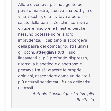
Allora
diventava
più
indulgente
pel
povero
maestro
,
sturava
una
bottiglia
di
vino
vecchio
, e
lo
invitava
a
bere
alla
salute
della
patria
.
Zecchini
correva
a
chiudere
l’uscio
e
le
finestre
,
perchè
nessuno
potesse
udire
la
loro
imprudenza
.
Il
capitano
si
accorgeva
della
paura
del
compagno
,
stralunava
gli
occhi
,
atteggiava
tutti
i
suoi
lineamenti
al
più
profondo
disprezzo
,
ritornava
bisbetico
e
dispettoso
e
pensava
fra
sè
: «
tacere
le
proprie
opinioni
,
nascondere
come
un
delitto
i
più
naturali
sentimenti
, è
una
delle
tristi
necessit
Antonio Caccianiga - La famiglia
Bonifazio