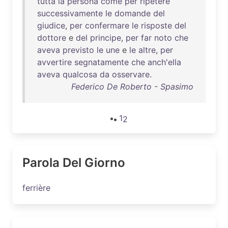
tutta
la
persona
come
per
ripetere
successivamente
le
domande
del
giudice
,
per
confermare
le
risposte
del
dottore
e
del
principe
,
per
far
noto
che
aveva
previsto
le
une
e
le
altre
,
per
avvertire
segnatamente
che
anch'ella
aveva
qualcosa
da
osservare
.
Federico De Roberto - Spasimo
1
2
Parola Del Giorno
ferrière