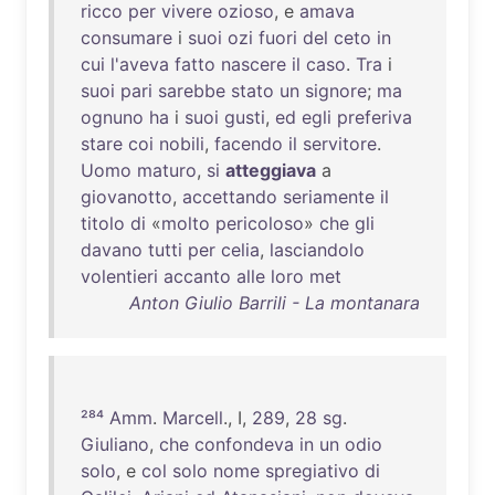
ricco
per
vivere
ozioso
, e
amava
consumare
i
suoi
ozi
fuori
del
ceto
in
cui
l'aveva
fatto
nascere
il
caso
.
Tra
i
suoi
pari
sarebbe
stato
un
signore
;
ma
ognuno
ha
i
suoi
gusti
,
ed
egli
preferiva
stare
coi
nobili
,
facendo
il
servitore
.
Uomo
maturo
,
si
atteggiava
a
giovanotto
,
accettando
seriamente
il
titolo
di
«
molto
pericoloso
»
che
gli
davano
tutti
per
celia
,
lasciandolo
volentieri
accanto
alle
loro
met
Anton Giulio Barrili - La montanara
²⁸⁴
Amm
.
Marcell
., I,
289
,
28
sg
.
Giuliano
,
che
confondeva
in
un
odio
solo
, e
col
solo
nome
spregiativo
di