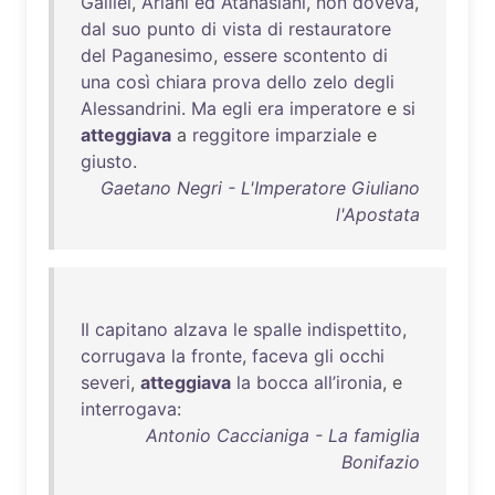
Galilei
,
Ariani
ed
Atanasiani
,
non
doveva
,
dal
suo
punto
di
vista
di
restauratore
del
Paganesimo
,
essere
scontento
di
una
così
chiara
prova
dello
zelo
degli
Alessandrini
.
Ma
egli
era
imperatore
e
si
atteggiava
a
reggitore
imparziale
e
giusto
.
Gaetano Negri - L'Imperatore Giuliano
l'Apostata
Il
capitano
alzava
le
spalle
indispettito
,
corrugava
la
fronte
,
faceva
gli
occhi
severi
,
atteggiava
la
bocca
all’ironia
, e
interrogava
:
Antonio Caccianiga - La famiglia
Bonifazio