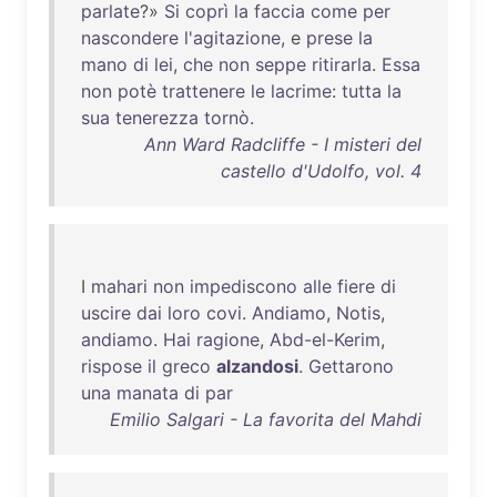
parlate
?»
Si
coprì
la
faccia
come
per
nascondere
l'agitazione
, e
prese
la
mano
di
lei
,
che
non
seppe
ritirarla
.
Essa
non
potè
trattenere
le
lacrime
:
tutta
la
sua
tenerezza
tornò
.
Ann Ward Radcliffe - I misteri del
castello d'Udolfo, vol. 4
I
mahari
non
impediscono
alle
fiere
di
uscire
dai
loro
covi
.
Andiamo
,
Notis
,
andiamo
.
Hai
ragione
,
Abd-el-Kerim
,
rispose
il
greco
alzandosi
.
Gettarono
una
manata
di
par
Emilio Salgari - La favorita del Mahdi