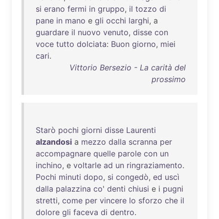
si
erano
fermi
in
gruppo
,
il
tozzo
di
pane
in
mano
e
gli
occhi
larghi
, a
guardare
il
nuovo
venuto
,
disse
con
voce
tutto
dolciata
:
Buon
giorno
,
miei
cari
.
Vittorio Bersezio - La carità del
prossimo
Starò
pochi
giorni
disse
Laurenti
alzandosi
a
mezzo
dalla
scranna
per
accompagnare
quelle
parole
con
un
inchino
, e
voltarle
ad
un
ringraziamento
.
Pochi
minuti
dopo
,
si
congedò
,
ed
uscì
dalla
palazzina
co
'
denti
chiusi
e i
pugni
stretti
,
come
per
vincere
lo
sforzo
che
il
dolore
gli
faceva
di
dentro
.