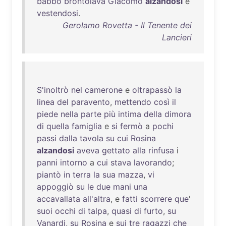
babbo
brontolava
Giacomo
alzandosi
e
vestendosi
.
Gerolamo Rovetta - Il Tenente dei
Lancieri
S'inoltrò
nel
camerone
e
oltrapassò
la
linea
del
paravento
,
mettendo
così
il
piede
nella
parte
più
intima
della
dimora
di
quella
famiglia
e
si
fermò
a
pochi
passi
dalla
tavola
su
cui
Rosina
alzandosi
aveva
gettato
alla
rinfusa
i
panni
intorno
a
cui
stava
lavorando
;
piantò
in
terra
la
sua
mazza
,
vi
appoggiò
su
le
due
mani
una
accavallata
all'altra
, e
fatti
scorrere
que
'
suoi
occhi
di
talpa
,
quasi
di
furto
,
su
Vanardi
,
su
Rosina
e
sui
tre
ragazzi
che