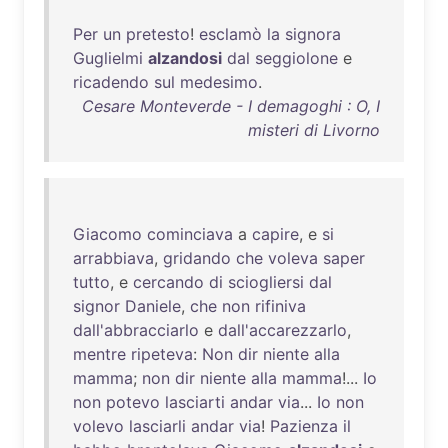
Per
un
pretesto
!
esclamò
la
signora
Guglielmi
alzandosi
dal
seggiolone
e
ricadendo
sul
medesimo
.
Cesare Monteverde - I demagoghi : O, I
misteri di Livorno
Giacomo
cominciava
a
capire
, e
si
arrabbiava
,
gridando
che
voleva
saper
tutto
, e
cercando
di
sciogliersi
dal
signor
Daniele
,
che
non
rifiniva
dall'abbracciarlo
e
dall'accarezzarlo
,
mentre
ripeteva
:
Non
dir
niente
alla
mamma
;
non
dir
niente
alla
mamma
!...
Io
non
potevo
lasciarti
andar
via
...
Io
non
volevo
lasciarli
andar
via
!
Pazienza
il