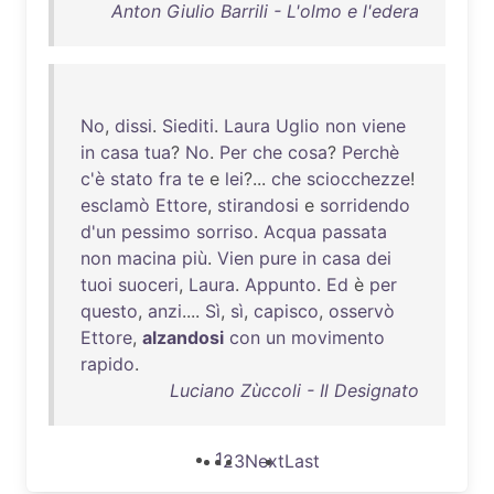
Anton Giulio Barrili - L'olmo e l'edera
No
,
dissi
.
Siediti
.
Laura
Uglio
non
viene
in
casa
tua
?
No
.
Per
che
cosa
?
Perchè
c'è
stato
fra
te
e
lei
?...
che
sciocchezze
!
esclamò
Ettore
,
stirandosi
e
sorridendo
d'un
pessimo
sorriso
.
Acqua
passata
non
macina
più
.
Vien
pure
in
casa
dei
tuoi
suoceri
,
Laura
.
Appunto
.
Ed
è
per
questo
,
anzi
....
Sì
,
sì
,
capisco
,
osservò
Ettore
,
alzandosi
con
un
movimento
rapido
.
Luciano Zùccoli - Il Designato
1
2
3
Next
Last