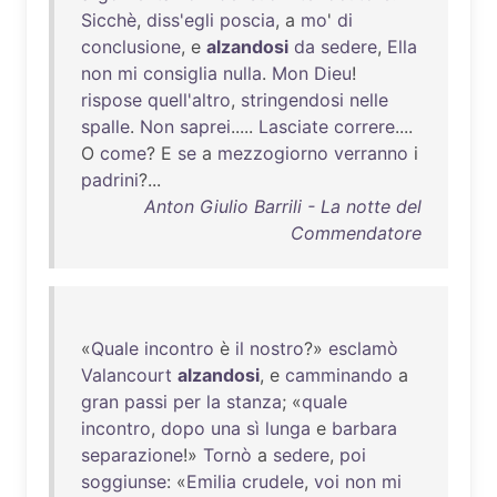
Sicchè
,
diss'egli
poscia
, a
mo
'
di
conclusione
, e
alzandosi
da
sedere
,
Ella
non
mi
consiglia
nulla
.
Mon
Dieu
!
rispose
quell'altro
,
stringendosi
nelle
spalle
.
Non
saprei
.....
Lasciate
correre
....
O
come
? E
se
a
mezzogiorno
verranno
i
padrini
?...
Anton Giulio Barrili - La notte del
Commendatore
«
Quale
incontro
è
il
nostro
?»
esclamò
Valancourt
alzandosi
, e
camminando
a
gran
passi
per
la
stanza
; «
quale
incontro
,
dopo
una
sì
lunga
e
barbara
separazione
!»
Tornò
a
sedere
,
poi
soggiunse
: «
Emilia
crudele
,
voi
non
mi