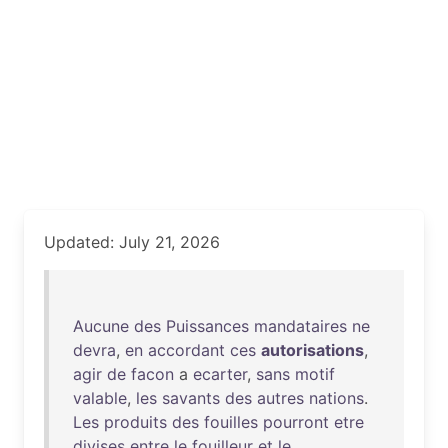
Updated: July 21, 2026
Aucune
des
Puissances
mandataires
ne
devra
,
en
accordant
ces
autorisations
,
agir
de
facon
a
ecarter
,
sans
motif
valable
,
les
savants
des
autres
nations
.
Les
produits
des
fouilles
pourront
etre
divises
entre
le
fouilleur
et
le