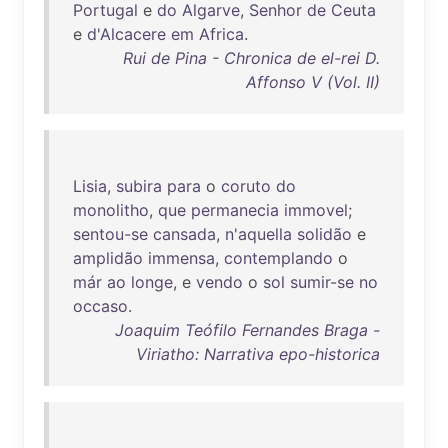
Portugal
e
do
Algarve
,
Senhor
de
Ceuta
e
d'Alcacere
em
Africa
.
Rui de Pina - Chronica de el-rei D.
Affonso V (Vol. II)
Lisia
,
subira
para
o
coruto
do
monolitho
,
que
permanecia
immovel
;
sentou-se
cansada
,
n'aquella
solidão
e
amplidão
immensa
,
contemplando
o
már
ao
longe
, e
vendo
o
sol
sumir-se
no
occaso
.
Joaquim Teófilo Fernandes Braga -
Viriatho: Narrativa epo-historica