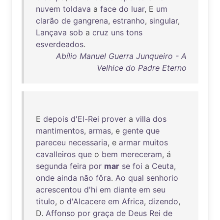
nuvem
toldava
a
face
do
luar
, E
um
clarão
de
gangrena
,
estranho
,
singular
,
Lançava
sob
a
cruz
uns
tons
esverdeados
.
Abílio Manuel Guerra Junqueiro - A
Velhice do Padre Eterno
E
depois
d'El-Rei
prover
a
villa
dos
mantimentos
,
armas
, e
gente
que
pareceu
necessaria
, e
armar
muitos
cavalleiros
que
o
bem
mereceram
, á
segunda
feira
por
mar
se
foi
a
Ceuta
,
onde
ainda
não
fôra
.
Ao
qual
senhorio
acrescentou
d'hi
em
diante
em
seu
titulo
, o
d'Alcacere
em
Africa
,
dizendo
,
D.
Affonso
por
graça
de
Deus
Rei
de