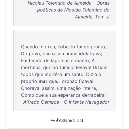
Nicolau Tolentino de Almeida - Obras
poéticas de Nicoláo Tolentino de
Almeida, Tom. II
Quando
morreu
,
coberto
foi
de
pranto
,
Do
povo
,
que
o
seu
nome
idolatrava
;
Foi
tecido
de
lagrimas
o
manto
, A
mortalha
,
que
ao
tumulo
levava
!
Diziam
todos
que
morrêra
um
santo
!
Dizia
o
proprio
mar
que
...
orphão
ficava
!
Chorava
,
assim
,
uma
nação
inteira
,
Como
que
a
sua
esperança
derradeira
!
Alfredo Campos - O Infante Navegador
1
2
3
Next
Last