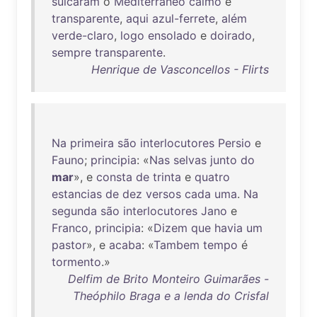
sulcaram
o
Mediterraneo
calmo
e
transparente
,
aqui
azul-ferrete
,
além
verde-claro
,
logo
ensolado
e
doirado
,
sempre
transparente
.
Henrique de Vasconcellos - Flirts
Na
primeira
são
interlocutores
Persio
e
Fauno
;
principia
: «
Nas
selvas
junto
do
mar
», e
consta
de
trinta
e
quatro
estancias
de
dez
versos
cada
uma
.
Na
segunda
são
interlocutores
Jano
e
Franco
,
principia
: «
Dizem
que
havia
um
pastor
», e
acaba
: «
Tambem
tempo
é
tormento
.»
Delfim de Brito Monteiro Guimarães -
Theóphilo Braga e a lenda do Crisfal