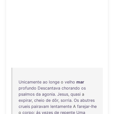
Unicamente
ao
longe
o
velho
mar
profundo
Descantava
chorando
os
psalmos
da
agonia
.
Jesus
,
quasi
a
expirar
,
cheio
de
dôr
,
sorria
.
Os
abutres
crueis
pairavam
lentamente
A
farejar-lhe
o
corpo
;
ás
vezes
de
repente
Uma