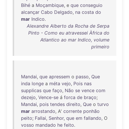
Bihé
a
Moçambique
, e
que
conseguio
alcançar
Cabo
Delgado
,
na
costa
do
mar
Indico
.
Alexandre Alberto da Rocha de Serpa
Pinto - Como eu atravessei Àfrica do
Atlantico ao mar Indico, volume
primeiro
Mandai
,
que
apressem
o
passo
,
Que
inda
longe
a
méta
vejo
,
Pois
nas
supplicas
que
faço
,
Não
se
vence
com
dezejo
,
Vence-se
á
forca
de
braço
;
Mandai
,
pois
tendes
direito
,
Que
o
turvo
mar
arrostando
, A'
corrente
ponhão
peito
;
Fallai
,
Senhor
,
que
em
fallando
, O
vosso
mandado
he
feito
.