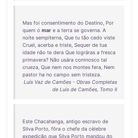
Mas
foi
consentimento
do
Destino
,
Por
quem
o
mar
e a
terra
se
governa
. A
noite
sempiterna
,
Que
tu
tão
cedo
viste
Cruel
,
acerba
e
triste
,
Sequer
de
tua
idade
não
te
dera
Que
lográras
a
fresca
primavera
?
Não
usára
comnosco
tal
crueza
,
Que
nem
nos
montes
fera
,
Nem
pastor
ha
no
campo
sem
tristeza
.
Luís Vaz de Camões - Obras Completas
de Luis de Camões, Tomo II
Este
Chacahanga
,
antigo
escravo
de
Silva
Porto
,
fôra
o
chefe
da
cèlebre
expedição
que
Silva
Porto
mandou
do